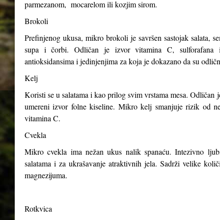
parmezanom, mocarelom ili kozjim sirom.
Brokoli
Prefinjenog ukusa, mikro brokoli je savršen sastojak salata, s
supa i čorbi. Odličan je izvor vitamina C, sulforafana i
antioksidansima i jedinjenjima za koja je dokazano da su odličn
Kelj
Koristi se u salatama i kao prilog svim vrstama mesa. Odličan j
umereni izvor folne kiseline. Mikro kelj smanjuje rizik od n
vitamina C.
Cvekla
Mikro cvekla ima nežan ukus nalik spanaću. Intezivno ljubiča
salatama i za ukrašavanje atraktivnih jela. Sadrži velike kol
magnezijuma.
Rotkvica