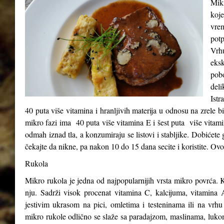
Mikr
koje
vre
potp
Vrh
eks
pob
del
Istr
40 puta više vitamina i hranljivih materija u odnosu na zrele b
mikro fazi ima 40 puta više vitamina E i šest puta više vitam
odmah iznad tla, a konzumiraju se listovi i stabljike. Dobićete 
čekajte da nikne, pa nakon 10 do 15 dana secite i koristite. Ovo
Rukola
Mikro rukola je jedna od najpopularnijih vrsta mikro povrća. K
nju. Sadrži visok procenat vitamina C, kalcijuma, vitamina A
jestivim ukrasom na pici, omletima i testeninama ili na vrhu
mikro rukole odlično se slaže sa paradajzom, maslinama, luk