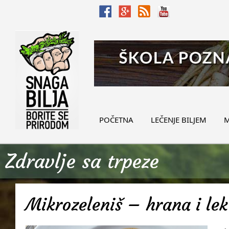
POČETNA
LEČENJE BILJEM
M
Zdravlje sa trpeze
Mikrozeleniš – hrana i lek