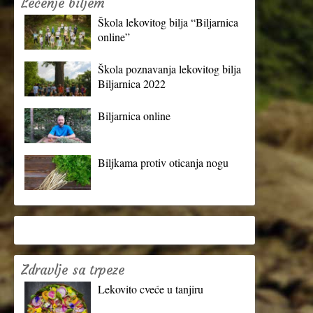
Lečenje biljem
Škola lekovitog bilja “Biljarnica
online”
Škola poznavanja lekovitog bilja
Biljarnica 2022
Biljarnica online
Biljkama protiv oticanja nogu
Zdravlje sa trpeze
Lekovito cveće u tanjiru