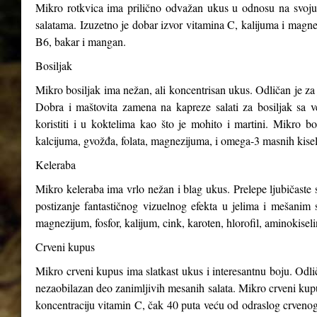
Mikro rotkvica ima prilično odvažan ukus u odnosu na svoju v
salatama. Izuzetno je dobar izvor vitamina C, kalijuma i magnez
B6, bakar i mangan.
Bosiljak
Mikro bosiljak ima nežan, ali koncentrisan ukus. Odličan je za 
Dobra i maštovita zamena na kapreze salati za bosiljak sa v
koristiti i u koktelima kao što je mohito i martini. Mikro b
kalcijuma, gvožđa, folata, magnezijuma, i omega-3 masnih kisel
Keleraba
Mikro keleraba ima vrlo nežan i blag ukus. Prelepe ljubičaste s
postizanje fantastičnog vizuelnog efekta u jelima i mešanim 
magnezijum, fosfor, kalijum, cink, karoten, hlorofil, aminokiseli
Crveni kupus
Mikro crveni kupus ima slatkast ukus i interesantnu boju. Odli
nezaobilazan deo zanimljivih mesanih salata. Mikro crveni kupus
koncentraciju vitamin C, čak 40 puta veću od odraslog crveno