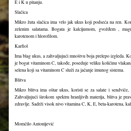
E i K u pitanju.
Slačica
Mikro žuta slačica ima vrlo jak ukus koji podseća na ren. Kori
zelenim salatama. Bogata je kalcijumom, gvožđem , magn
karotenom i hlorofilom.
Karfiol
Ima blag ukus, a zahvaljujući mnoštvu boja prelepo izgleda. Kor
je bogat vitaminom C, takođe, poseduje veliku količinu vlakana,
selena koji sa vitaminom C služi za jačanje imunog sistema.
Blitva
Mikro blitva ima oštar ukus, koristi se za salate i sendviče, 
Zahvaljujući širokom spektru hranljivih materija, blitva je p
zdravlje. Sadrži visok nivo vitamina C, K, E, beta-karotena, ka
Momčilo Antonijević