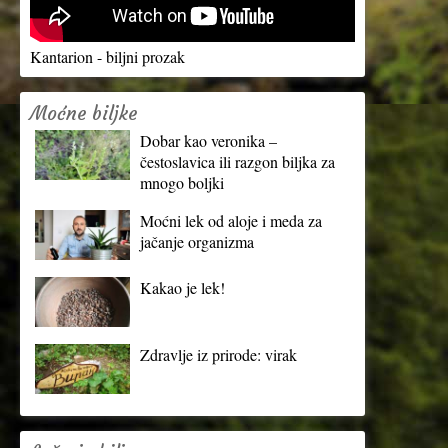
Kantarion - biljni prozak
Moćne biljke
Dobar kao veronika –
čestoslavica ili razgon biljka za
mnogo boljki
Moćni lek od aloje i meda za
jačanje organizma
Kakao je lek!
Zdravlje iz prirode: virak