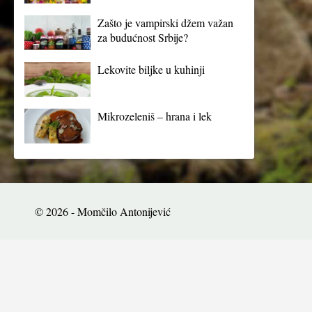
Zašto je vampirski džem važan
za budućnost Srbije?
Lekovite biljke u kuhinji
Mikrozeleniš – hrana i lek
© 2026 - Momčilo Antonijević