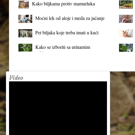
Kako biljkama protiv mamurluka
Moćni lek od aloje i meda za jačanje
organizma
Pet biljaka koje treba imati u kući
Kako se izboriti sa urinarnim
infekcijama?
Video