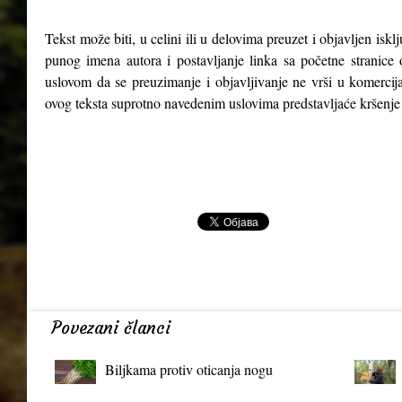
Tekst može biti, u celini ili u delovima preuzet i objavljen isk
punog imena autora i postavljanje linka sa početne stranice 
uslovom da se preuzimanje i objavljivanje ne vrši u komercija
ovog teksta suprotno navedenim uslovima predstavljaće kršenje
Povezani članci
Biljkama protiv oticanja nogu