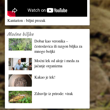
Kantarion - biljni prozak
Moćne biljke
Dobar kao veronika –
čestoslavica ili razgon biljka za
mnogo boljki
Moćni lek od aloje i meda za
jačanje organizma
Kakao je lek!
Zdravlje iz prirode: virak