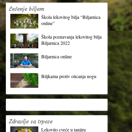
Lečenje biljem
Škola lekovitog bilja “Biljarnica
online”
Škola poznavanja lekovitog bilja
Biljarnica 2022
Biljarnica online
Biljkama protiv oticanja nogu
Zdravlje sa trpeze
Lekovito cveće u tanjiru