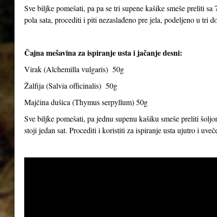
Sve biljke pomešati, pa pa se tri supene kašike smeše preliti sa 7
pola sata, procediti i piti nezaslađeno pre jela, podeljeno u tri d
Čajna mešavina za ispiranje usta i jačanje desni:
Virak (
Alchemilla vulgaris
) 50g
Žalfija (
Salvia officinalis
) 50g
Majčina dušica (
Thymus serpyllum
) 50g
Sve biljke pomešati, pa jednu supenu kašiku smeše preliti šoljom
stoji jedan sat. Procediti i koristiti za ispiranje usta ujutro i uve