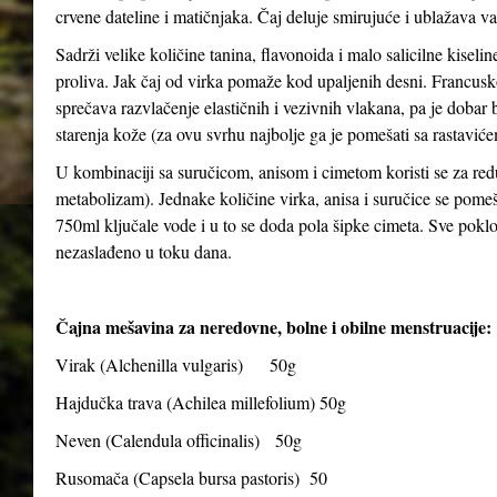
crvene dateline i matičnjaka. Čaj deluje smirujuće i ublažava v
Sadrži velike količine tanina, flavonoida i malo salicilne kiseli
proliva. Jak čaj od virka pomaže kod upaljenih desni. Francusko
sprečava razvlačenje elastičnih i vezivnih vlakana, pa je dobar bil
starenja kože (za ovu svrhu najbolje ga je pomešati sa rastavićem
U kombinaciji sa suručicom, anisom i cimetom koristi se za red
metabolizam). Jednake količine virka, anisa i suručice se pomeša
750ml ključale vode i u to se doda pola šipke cimeta. Sve poklopiti
nezaslađeno u toku dana.
Čajna mešavina za neredovne, bolne i obilne menstruacije:
Virak (
Alchenilla vulgaris
) 50g
Hajdučka trava (
Achilea millefolium
) 50g
Neven (
Calendula officinalis
) 50g
Rusomača (
Capsela bursa pastoris
) 50