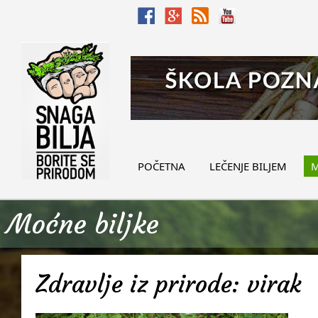
POČETNA
LEČENJE BILJEM
M
Moćne biljke
Zdravlje iz prirode: virak