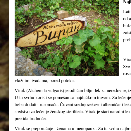
Najb
Lati
od a
buk
zais
prob
Vira
Sve 
rosa
vlažnim livadama, pored potoka.
Virak (
Alchemila vulgaris
) je odličan biljni lek za neredovne, 
U tu svrhu koristi se pomešan sa hajdučkom travom. Za lečenje o
treba dodati i rusomaču. Čuveni srednjovekovni alhemičar i lek
sredstvo za lečenje ženskog steriliteta. Virak je stari narodni le
prekida trudnoće.
Virak se preporučuje i ženama u menopauzi. Za tu svrhu najbolj