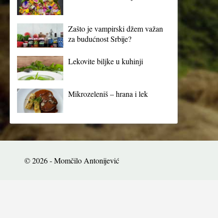
Zašto je vampirski džem važan
za budućnost Srbije?
Lekovite biljke u kuhinji
Mikrozeleniš – hrana i lek
© 2026 - Momčilo Antonijević