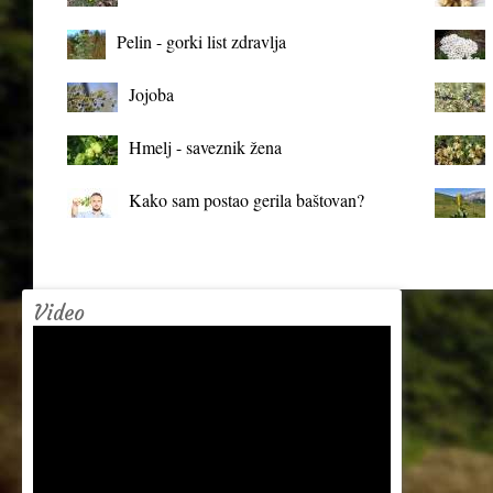
organizma
Pelin - gorki list zdravlja
Jojoba
Hmelj - saveznik žena
Kako sam postao gerila baštovan?
Video