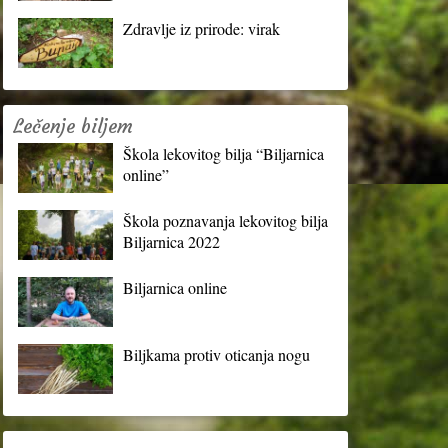
Zdravlje iz prirode: virak
Lečenje biljem
Škola lekovitog bilja “Biljarnica
online”
Škola poznavanja lekovitog bilja
Biljarnica 2022
Biljarnica online
Biljkama protiv oticanja nogu