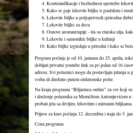
Kontraindikacije i bezbednost upotrebe lekoviti
Kako se gaje lekovite biljke u gradskim i rural
Lekovite biljke u poljoprivredi (prirodna đubriv
Lekovite biljke za decu
Osnove aromaterapije - šta su etarska ulja, kak
Lekovite i samonikle biljke u kuhinji
Kako biljke izgledaju u prirodni i kako se beru
Program počinje je od 10. januara do 25. aprila, tok
dobijati privatni youtube link za po jedan od 16 časo
adresu. Svi polaznici mogu da postavljaju pitanja u p
svrhu ili direktno putem elektronske pošte.
Na kraju programa “Biljarnica online” za sve koji s
i druženje polaznika sa Momčilom Antonijevićem u B
probati jela sa divljim, lekovitim i mirisnim biljkama.
Prijave za kurs počinju 12. decembra i traju do 5. jan
Cena programa