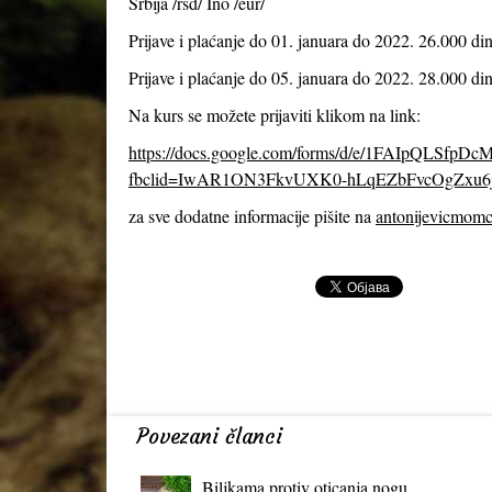
Srbija /rsd/ Ino /eur/
Prijave i plaćanje do 01. januara do 2022. 26.000 din
Prijave i plaćanje do 05. januara do 2022. 28.000 din
Na kurs se možete prijaviti klikom na link:
https://docs.google.com/forms/d/e/1FAIpQLS
fbclid=IwAR1ON3FkvUXK0-hLqEZbFvcOgZxu6
za sve dodatne informacije pišite na
antonijevicmom
Povezani članci
Biljkama protiv oticanja nogu