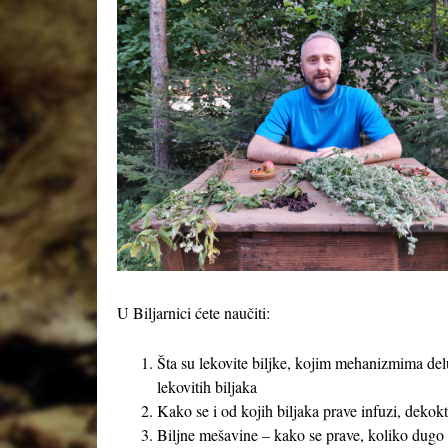
U Biljarnici ćete naučiti:
Šta su lekovite biljke, kojim mehanizmima delu
lekovitih biljaka
Kako se i od kojih biljaka prave infuzi, dekokti
Biljne mešavine – kako se prave, koliko dugo