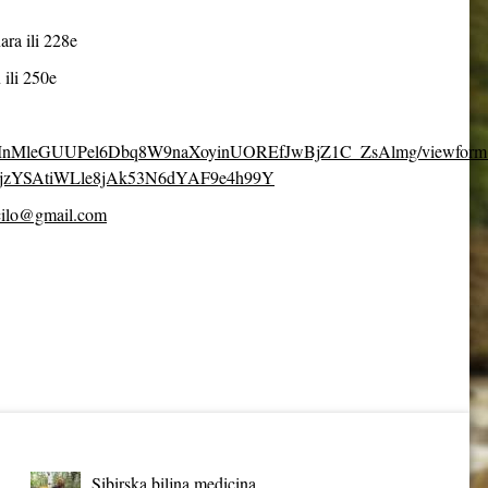
ara ili 228e
 ili 250e
fpDcMnMleGUUPel6Dbq8W9naXoyinUOREfJwBjZ1C_ZsAlmg/viewform
jzYSAtiWLle8jAk53N6dYAF9e4h99Y
cilo@gmail.com
Sibirska biljna medicina