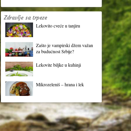
Zdravlje sa trpeze
Lekovito cveće u tanjiru
?
Zašto je vampirski džem važan
za budućnost Srbije?
Lekovite biljke u kuhinji
Mikrozeleniš – hrana i lek