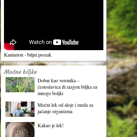
Kantarion - biljni prozak
Moćne biljke
Dobar kao veronika –
čestoslavica ili razgon biljka za
mnogo boljki
Moćni lek od aloje i meda za
jačanje organizma
Kakao je lek!