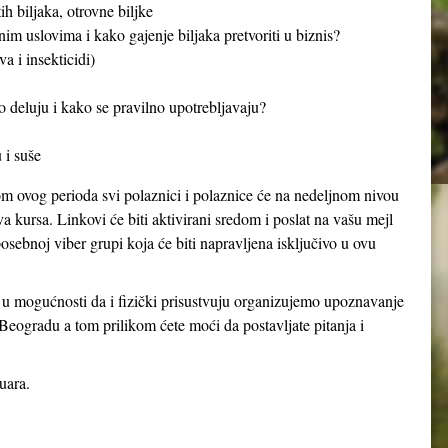
h biljaka, otrovne biljke
nim uslovima i kako gajenje biljaka pretvoriti u biznis?
a i insekticidi)
o deluju i kako se pravilno upotrebljavaju?
 i suše
om ovog perioda svi polaznici i polaznice će na nedeljnom nivou
va kursa. Linkovi će biti aktivirani sredom i poslat na vašu mejl
osebnoj viber grupi koja će biti napravljena isključivo u ovu
u u mogućnosti da i fizički prisustvuju organizujemo upoznavanje
eogradu a tom prilikom ćete moći da postavljate pitanja i
uara.