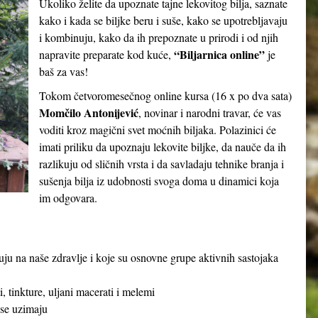
Ukoliko želite da upoznate tajne lekovitog bilja, saznate
kako i kada se biljke beru i suše, kako se upotrebljavaju
i kombinuju, kako da ih prepoznate u prirodi i od njih
“Biljarnica online”
napravite preparate kod kuće,
je
baš za vas!
Tokom četvoromesečnog online kursa (16 x po dva sata)
Momčilo Antonijević
, novinar i narodni travar, će vas
voditi kroz magični svet moćnih biljaka. Polazinici će
imati priliku da upoznaju lekovite biljke, da nauče da ih
razlikuju od sličnih vrsta i da savladaju tehnike branja i
sušenja bilja iz udobnosti svoga doma u dinamici koja
im odgovara.
ju na naše zdravlje i koje su osnovne grupe aktivnih sastojaka
, tinkture, uljani macerati i melemi
 se uzimaju