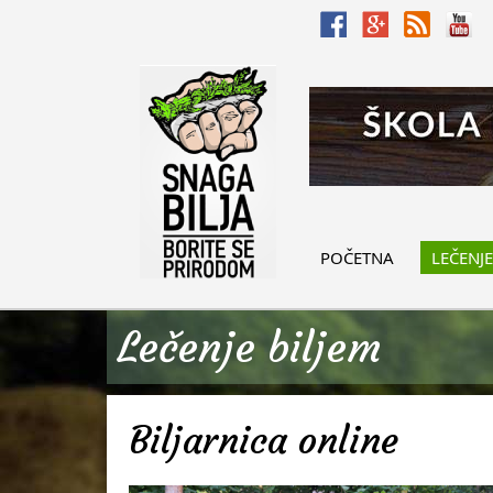
POČETNA
LEČENJE
Lečenje biljem
Biljarnica online