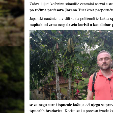
Zahvaljujući kofeninu stimuliše centralni nervni sist
po rečima profesora Jovana Tucakova preporuču
s
Japanski naučnici utvrdili su da polifenoli iz kakaa
napitak od zrna ovog drveta koristi u kao dobar p
se za negu suve i ispucale kože, a od njega se prav
ispucalih bradavica
. Koristi se i u procesu izrade k