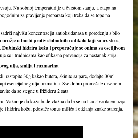
suju. Na sobnoj temperaturi je u čvrstom stanju, a otapa na
pogodnim za pravljenje preparata koji treba da se tope na
sadrži najvišu koncentraciju antioksidanasa u poređenju s bilo
 oružje u borbi protiv slobodnih radikala koji su uz stres,
. Dubinski hidrira kožu i preporučuje se onima sa osetljivom
je se i trudnicama kao efikasna prevencija za nestanak strija.
og ulja, smilja i ruzmarina
i, rastopite 30g kakao butera, skinite sa pare, dodajte 30ml
 kapi esencijalnog ulja ruzmarina. Sve dobro promešate drvenom
avite da se stegne u frižideru 2 sata.
. Važno je da koža bude vlažna da bi se na licu stvorila emuzija
e i hidrira kožu, pdostiče tonus mišića i otklanja znake starenja.