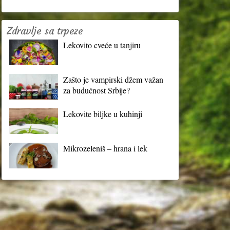
Zdravlje sa trpeze
Lekovito cveće u tanjiru
Zašto je vampirski džem važan
za budućnost Srbije?
Lekovite biljke u kuhinji
Mikrozeleniš – hrana i lek