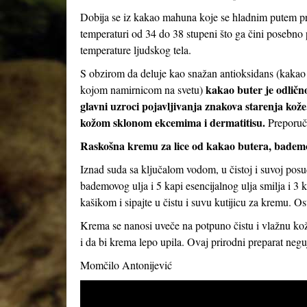
Dobija se iz kakao mahuna koje se hladnim putem pre
temperaturi od 34 do 38 stupeni što ga čini posebno 
temperature ljudskog tela.
S obzirom da deluje kao snažan antioksidans (kakao 
kakao buter je odlično
kojom namirnicom na svetu)
glavni uzroci pojavljivanja znakova starenja kože
kožom sklonom ekcemima i dermatitisu.
Preporuču
Raskošna kremu za lice od kakao butera, bademov
Iznad suda sa ključalom vodom, u čistoj i suvoj posud
bademovog ulja i 5 kapi esencijalnog ulja smilja i 3
kašikom i sipajte u čistu i suvu kutijicu za kremu. Ost
Krema se nanosi uveče na potpuno čistu i vlažnu kožu
i da bi krema lepo upila. Ovaj prirodni preparat neguj
Momčilo Antonijević