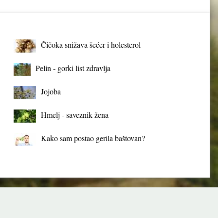
Čičoka snižava šećer i holesterol
Pelin - gorki list zdravlja
Jojoba
Hmelj - saveznik žena
Kako sam postao gerila baštovan?