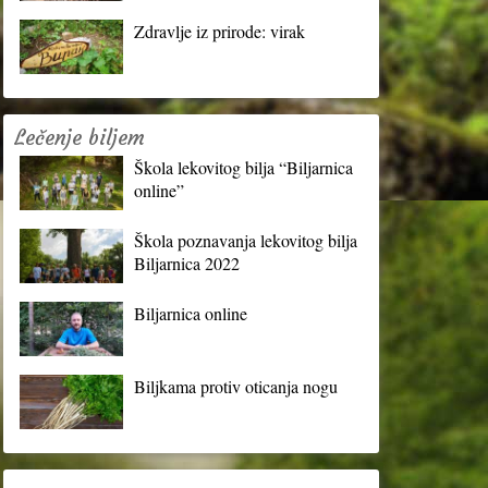
Zdravlje iz prirode: virak
Lečenje biljem
Škola lekovitog bilja “Biljarnica
online”
Škola poznavanja lekovitog bilja
Biljarnica 2022
Biljarnica online
Biljkama protiv oticanja nogu