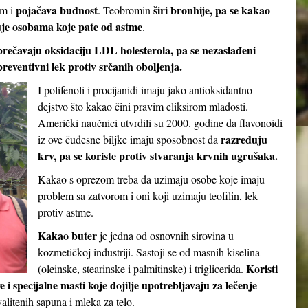
pojačava budnost
širi bronhije, pa se kakao
em i
. Teobromin
je osobama koje pate od astme
.
prečavaju oksidaciju LDL holesterola, pa se nezaslađeni
reventivni lek protiv srčanih oboljenja.
I polifenoli i procijanidi imaju jako antioksidantno
dejstvo što kakao čini pravim eliksirom mladosti.
Američki naučnici utvrdili su 2000. godine da flavonoidi
razređuju
iz ove čudesne biljke imaju sposobnost da
krv, pa se koriste protiv stvaranja krvnih ugrušaka.
Kakao s oprezom treba da uzimaju osobe koje imaju
problem sa zatvorom i oni koji uzimaju teofilin, lek
protiv astme.
Kakao buter
je jedna od osnovnih sirovina u
kozmetičkoj industriji. Sastoji se od masnih kiselina
Koristi
(oleinske, stearinske i palmitinske) i triglicerida.
e i specijalne masti koje dojilje upotrebljavaju za lečenje
valitenih sapuna i mleka za telo.