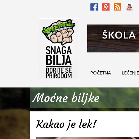
POČETNA
LEČENJE
Moćne biljke
Kakao je lek!