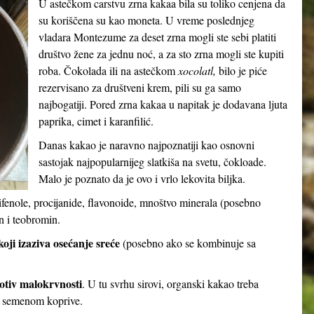
U astečkom carstvu zrna kakaa bila su toliko cenjena da
su koriščena su kao moneta. U vreme poslednjeg
vladara Montezume za deset zrna mogli ste sebi platiti
društvo žene za jednu noć, a za sto zrna mogli ste kupiti
roba. Čokolada ili na astečkom
xocolatl,
bilo je piće
rezervisano za društveni krem, pili su ga samo
najbogatiji. Pored zrna kakaa u napitak je dodavana ljuta
paprika, cimet i karanfilić.
Danas kakao je naravno najpoznatiji kao osnovni
sastojak najpopularnijeg slatkiša na svetu, čokloade.
Malo je poznato da je ovo i vrlo lekovita biljka.
ifenole, procijanide, flavonoide, mnoštvo minerala (posebno
n i teobromin.
oji izaziva osećanje sreće
(posebno ako se kombinuje sa
otiv malokrvnosti
. U tu svrhu sirovi, organski kakao treba
i semenom koprive.