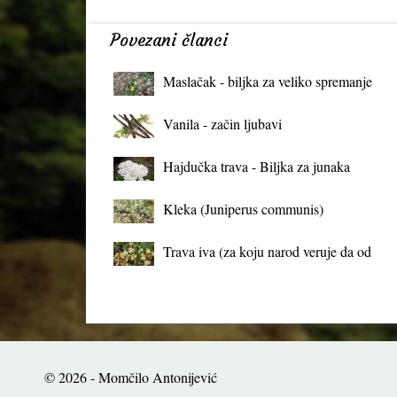
Povezani članci
Maslačak - biljka za veliko spremanje
organizma
Vanila - začin ljubavi
Hajdučka trava - Biljka za junaka
Kleka (Juniperus communis)
Trava iva (za koju narod veruje da od
mrtva pravi živa)
© 2026 - Momčilo Antonijević