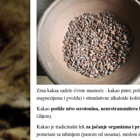
Zrna kakaa sadrže čvrste masnoće - kakao puter, pol
magnezijuma i gvožđa) i stimulativne alkaloide kofei
podiže nivo serotonina, neurotransmitera k
Kakao
čilijem).
za jačanje organizma i pr
Kakao je tradicinalni lek
pomešani sa tahinijem (pastom od susama), medom 