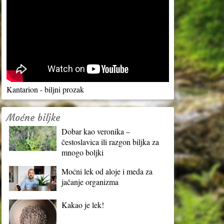
Kantarion - biljni prozak
Moćne biljke
Dobar kao veronika –
čestoslavica ili razgon biljka za
mnogo boljki
Moćni lek od aloje i meda za
jačanje organizma
Kakao je lek!