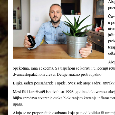
Aloj
pozn
Čuve
u po
utvr
jača
prel
tera
odb
Aloj
opekotina, rana i ekcema. Sa uspehom se koristi i u lečenju reum
dvanaestopalačnom crevu. Deluje snažno protivupalno.
Biljka sadrži polisaharide i lipide. Svež sok aloje sadrži antrakv
Meskički istraživači ispitivali su 1996. godine delotvornost ak
biljka sprečava stvaranje otoka blokiranjem kretanja inflamatorni
upalu.
Aloja se ne preporučuje osobama koje pate od kolitisa ili uremij