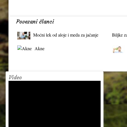
Povezani članci
Moćni lek od aloje i meda za jačanje
Biljke z
organizma
Akne
Video