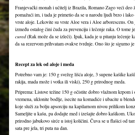
Franjevački monah i učitelj iz Brazila, Romano Zago veći deo 
pomažući im, i tada je primetio da se u narodu ljudi brzo i lako 
vrste aloje. Lekovite su vrste Aloe vera i Aloe arborescens. On j
između ostalog čini čuda za prevenciju i lečenje raka. O tome 
cured
(Rak može da se izleči). Ipak, kada je u pitanju lečenje 
da sa rezervom prihvatam ovakve tvrdnje. Ono što je sigurno je
Recept za lek od aloje i meda
Potrebno vam je: 150 g svežeg lišća aloje, 3 supene kašike kaš
rakija, mada može i votka ili viski), 250 g prirodnog meda.
Priprema: Listove težine 150 g očistite dobro vlažnom krpom i o
vremena, uklonite bodlje, isecite na komadiće i ubacite u blen
koje služi za bolju apsorciju na kapilarnom nivou prilikom kon
Sameljite u kašu, pa dodajte med i izešajte dobro kašikom. Uko
prirodno jabukovo sirće u istoj količini. Čuva se u flašici od ta
sata pre jela, tri puta na dan.