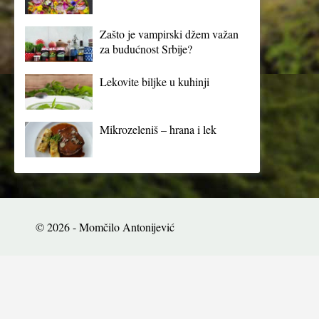
Zašto je vampirski džem važan
za budućnost Srbije?
Lekovite biljke u kuhinji
Mikrozeleniš – hrana i lek
© 2026 - Momčilo Antonijević