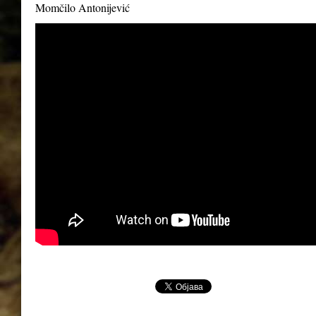
Momčilo Antonijević