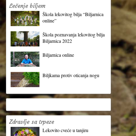
Lečenje biljem
Škola lekovitog bilja “Biljarnica
online”
Škola poznavanja lekovitog bilja
Biljarnica 2022
Biljarnica online
Biljkama protiv oticanja nogu
Zdravlje sa trpeze
Lekovito cveće u tanjiru