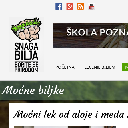
POČETNA
LEČENJE BILJEM
M
Moćne biljke
Moćni lek od aloje i meda