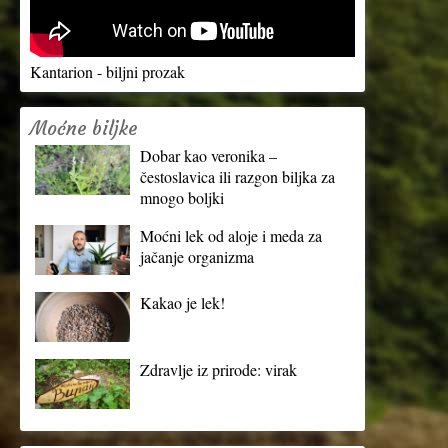
Kantarion - biljni prozak
Moćne biljke
Dobar kao veronika –
čestoslavica ili razgon biljka za
mnogo boljki
Moćni lek od aloje i meda za
jačanje organizma
Kakao je lek!
Zdravlje iz prirode: virak