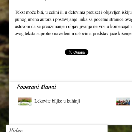
Tekst može biti, u celini ili u delovima preuzet i objavljen iskl
punog imena autora i postavljanje linka sa početne stranice ovo
uslovom da se preuzimanje i objavljivanje ne vrši u komercijaln
ovog teksta suprotno navedenim uslovima predstavljaće kršenje
Povezani članci
Lekovite biljke u kuhinji
Video