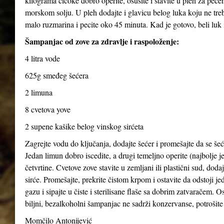
kilograma čičoke dobro operite, osušite i stavite u pleh za pečen
morskom solju. U pleh dodajte i glavicu belog luka koju ne treba
malo ruzmarina i pecite oko 45 minuta. Kad je gotovo, beli luk i
Šampanjac od zove za zdravlje i raspoloženje:
4 litra vode
625g smeđeg šećera
2 limuna
8 cvetova yove
2 supene kašike belog vinskog sirćeta
Zagrejte vodu do ključanja, dodajte šećer i promešajte da se šeće
Jedan limun dobro iscedite, a drugi temeljno operite (najbolje je
četvrtine. Cvetove zove stavite u zemljani ili plastični sud, dod
sirće. Promešajte, prekrite čistom krpom i ostavite da odstoji j
gazu i sipajte u čiste i sterilisane flaše sa dobrim zatvaračem. O
biljni, bezalkoholni šampanjac ne sadrži konzervanse, potrošite 
Momčilo Antonijević