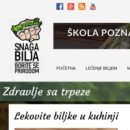
POČETNA
LEČENJE BILJEM
M
Zdravlje sa trpeze
Lekovite biljke u kuhinji