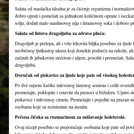
Salata od maslačka idealna je za čićenje organizma i normalizov
dobro oprati i pomešati sa jednakom količinom oprane i isecka
solju, dodati malo maslinovog ulja i limunovog soka i doboro p
Salata od listova dragoljuba za zdrava pluća:
Dragoljub je prelepa, ali i vrlo lekovita biljka posebno za ljud
neobičnog ljutkastog ukusa koji donekle podseća na rukolu, ali j
začiniti ih jabukovim sirćetom i uljem, posoliti i promešati. Sa
dragoljuba.
Doručak od piskavice za ljude koje pate od visokog holesterol
Po dve supene kašike mlevenog lanenog semena i celih ovsenih 
promešajte, poklopite i ostavite da prenoći u frižideru. Ujutro
piskavice i mlevenog cimeta. Promešajte i pojedite na prazan 
osobama koje su rezistentne na insulin.
Pečena čičoka sa ruzmarinom za snižavanje holeterola
:
Ovaj recept posebno se preporučuje osobama koje pate od povišen