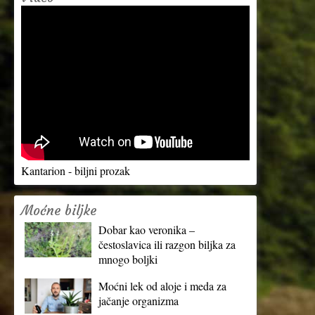
Kantarion - biljni prozak
Moćne biljke
Dobar kao veronika –
čestoslavica ili razgon biljka za
mnogo boljki
Moćni lek od aloje i meda za
jačanje organizma