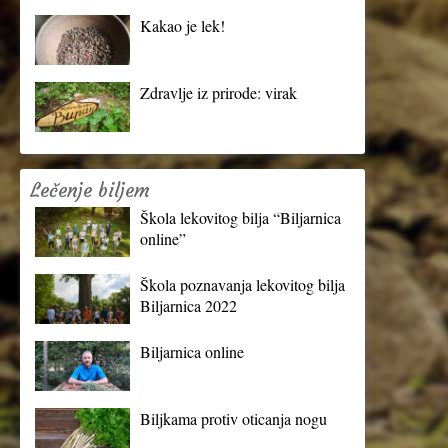
Kakao je lek!
Zdravlje iz prirode: virak
Lečenje biljem
Škola lekovitog bilja “Biljarnica
online”
Škola poznavanja lekovitog bilja
Biljarnica 2022
Biljarnica online
Biljkama protiv oticanja nogu