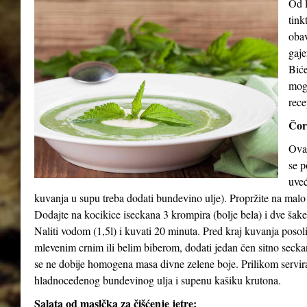
Od l
tink
obav
gaje
Biće
mog
rece
Čor
Ova 
se p
uveć
kuvanja u supu treba dodati bundevino ulje). Propržite na malo
Dodajte na kocikice iseckana 3 krompira (bolje bela) i dve šak
Naliti vodom (1,5l) i kuvati 20 minuta. Pred kraj kuvanja posol
mlevenim crnim ili belim biberom, dodati jedan čen sitno seck
se ne dobije homogena masa divne zelene boje. Prilikom serviran
hladnoceđenog bundevinog ulja i supenu kašiku krutona.
Salata od maslčka za čišćenje jetre: