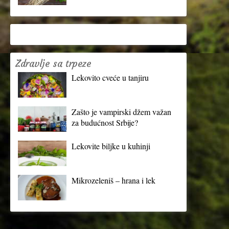
Zdravlje sa trpeze
Lekovito cveće u tanjiru
Zašto je vampirski džem važan
za budućnost Srbije?
Lekovite biljke u kuhinji
Mikrozeleniš – hrana i lek