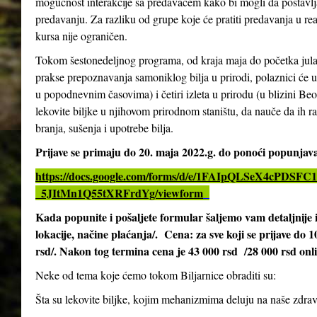
mogućnost interakcije sa predavačem kako bi mogli da postavlja
predavanju. Za razliku od grupe koje će pratiti predavanja u re
kursa nije ograničen.
Tokom šestonedeljnog programa, od kraja maja do početka jula 2
prakse prepoznavanja samoniklog bilja u prirodi, polaznici će 
u popodnevnim časovima) i četiri izleta u prirodu (u blizini Be
lekovite biljke u njihovom prirodnom staništu, da nauče da ih ra
branja, sušenja i upotrebe bilja.
Prijave se primaju do 20. maja 2022.g. do ponoći popunja
https://docs.google.com/forms/d/e/1FAIpQLSeX4cPD
_5JItMn1Q55tXRFrdYg/viewform
Kada popunite i pošaljete formular šaljemo vam detaljnij
lokacije, načine plaćanja/. Cena: za sve koji se prijave do 
rsd/. Nakon tog termina cena je 43 000 rsd /28 000 rsd onl
Neke od tema koje ćemo tokom Biljarnice obraditi su:
Šta su lekovite biljke, kojim mehanizmima deluju na naše zdrav