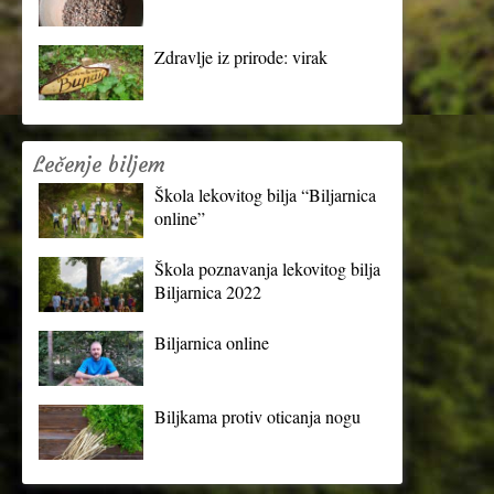
Zdravlje iz prirode: virak
Lečenje biljem
Škola lekovitog bilja “Biljarnica
online”
Škola poznavanja lekovitog bilja
Biljarnica 2022
Biljarnica online
Biljkama protiv oticanja nogu