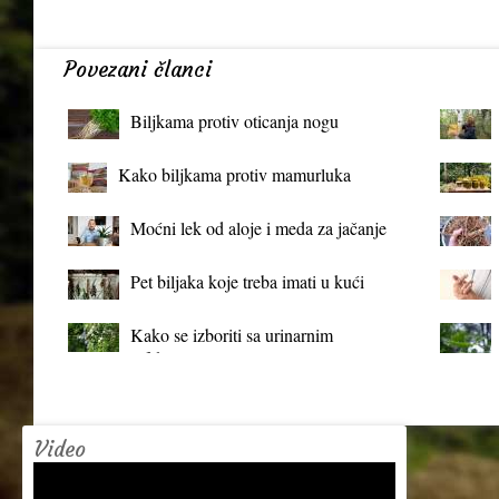
Povezani članci
Biljkama protiv oticanja nogu
Kako biljkama protiv mamurluka
Moćni lek od aloje i meda za jačanje
organizma
Pet biljaka koje treba imati u kući
Kako se izboriti sa urinarnim
infekcijama?
Video