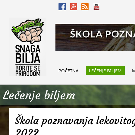
POČETNA
LEČENJE BILJEM
M
Lečenje biljem
Škola poznavanja lekovitog
2022