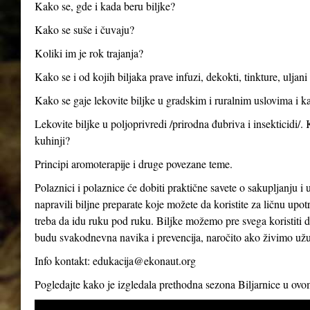
Kako se, gde i kada beru biljke?
Kako se suše i čuvaju?
Koliki im je rok trajanja?
Kako se i od kojih biljaka prave infuzi, dekokti, tinkture, uljan
Kako se gaje lekovite biljke u gradskim i ruralnim uslovima i ka
Lekovite biljke u poljoprivredi /prirodna đubriva i insekticidi/.
kuhinji?
Principi aromoterapije i druge povezane teme.
Polaznici i polaznice će dobiti praktične savete o sakupljanju i 
napravili biljne preparate koje možete da koristite za ličnu up
treba da idu ruku pod ruku. Biljke možemo pre svega koristiti d
budu svakodnevna navika i prevencija, naročito ako živimo už
Info kontakt:
edukacija@ekonaut.org
Pogledajte kako je izgledala prethodna sezona Biljarnice u ov