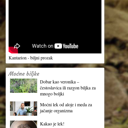
Kantarion - biljni prozak
Moćne biljke
Dobar kao veronika –
čestoslavica ili razgon biljka za
mnogo boljki
Moćni lek od aloje i meda za
jačanje organizma
Kakao je lek!