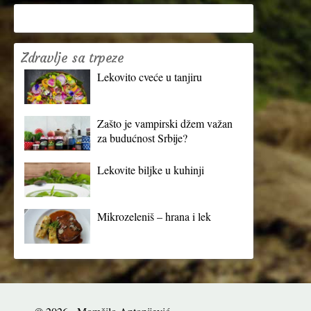
Zdravlje sa trpeze
Lekovito cveće u tanjiru
Zašto je vampirski džem važan
za budućnost Srbije?
Lekovite biljke u kuhinji
Mikrozeleniš – hrana i lek