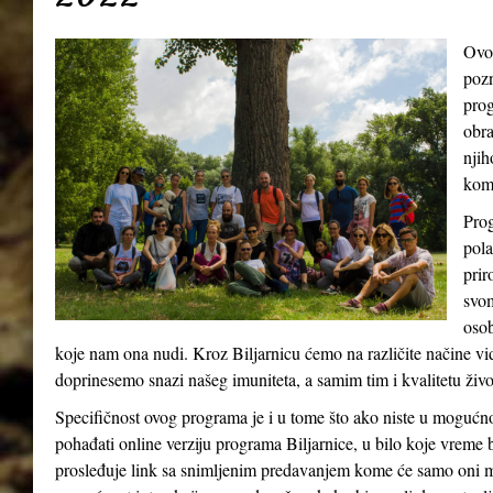
Ovo
pozn
prog
obra
njih
kom
Prog
pola
prir
svom
osob
koje nam ona nudi. Kroz Biljarnicu ćemo na različite načine v
doprinesemo snazi našeg imuniteta, a samim tim i kvalitetu živ
Specifičnost ovog programa je i u tome što ako niste u mogućn
pohađati online verziju programa Biljarnice, u bilo koje vreme 
prosleđuje link sa snimljenim predavanjem kome će samo oni m