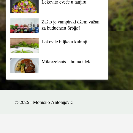
Lekovito cveće u tanjiru
Zašto je vampirski džem važan
za budućnost Srbije?
Lekovite biljke u kuhinji
Mikrozeleniš – hrana i lek
© 2026 - Momčilo Antonijević