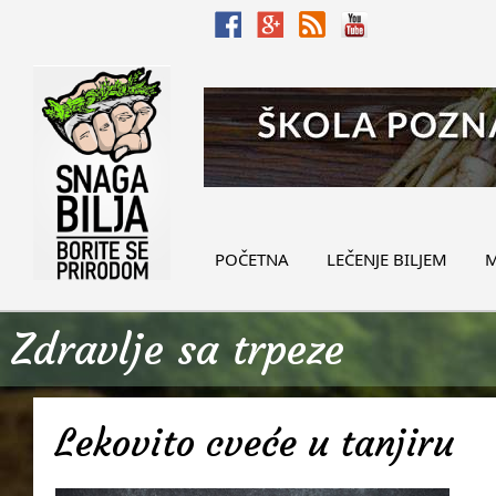
POČETNA
LEČENJE BILJEM
M
Zdravlje sa trpeze
Lekovito cveće u tanjiru