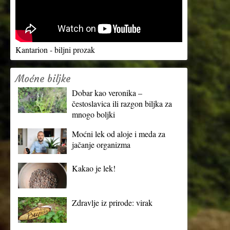
Kantarion - biljni prozak
Moćne biljke
Dobar kao veronika –
čestoslavica ili razgon biljka za
mnogo boljki
Moćni lek od aloje i meda za
jačanje organizma
Kakao je lek!
Zdravlje iz prirode: virak