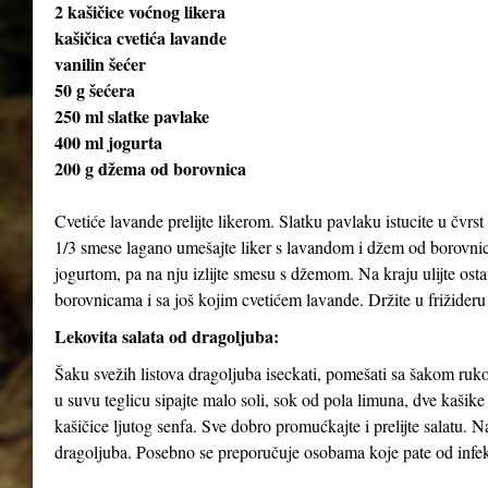
2 kašičice voćnog likera
kašičica cvetića lavande
vanilin šećer
50 g šećera
250 ml slatke pavlake
400 ml jogurta
200 g džema od borovnica
Cvetiće lavande prelijte likerom. Slatku pavlaku istucite u čvrst 
1/3 smese lagano umešajte liker s lavandom i džem od borovnica
jogurtom, pa na nju izlijte smesu s džemom. Na kraju ulijte ost
borovnicama i sa još kojim cvetićem lavande. Držite u frižideru
Lekovita salata od dragoljuba:
Šaku svežih listova dragoljuba iseckati, pomešati sa šakom rukol
u suvu teglicu sipajte malo soli, sok od pola limuna, dve kašik
kašičice ljutog senfa. Sve dobro promućkajte i prelijte salatu. 
dragoljuba. Posebno se preporučuje osobama koje pate od infekc