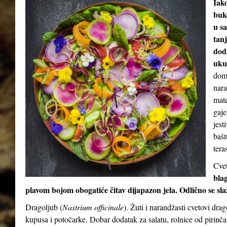
Iak
buke
u sa
tan
dod
uku
doma
nara
mate
gaje
jest
bašt
teras
Cvet
blag
plavom bojom obogatiće čitav dijapazon jela. Odlično se sl
Dragoljub (
Nastrium officinale
). Žuti i narandžasti cvetovi dra
kupusa i potočarke. Dobar dodatak za salatu, rolnice od pirinča