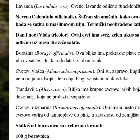
Lavanda (
Lavandula vera
). Cvetići lavande odlično funckioni
Neven (Calendula officinalis). Šafran siromašnih, kako ovo c
kada se sotira u maslinovom ulju. Termički neobrađene latic
Dan i noć (Viola tricolor). Ovaj cvet ima svež, zelen ukus 
odlično uz meso ili sveže salate.
Boražina (
Borago officinalis
). Ova biljka ima prekrasne plave 
idu uz salate, ali i kao dodatak za džin tonik.
Cvetovi vlašca (
Allium schoenoprasum
). Oni su, zapravo, kugli
ne moraju razdvojiti. Jelu daju blag, sofisticiran ukus luka.
Trandavilje
(Alcea rosea
). Biljka ima krupne cvetove jarkih boj
dekoracija koja ne prolazi nezapaženo.
Cvetovi ruzmarina (
Rosmarinus officinalis
). Oni imaju nešto man
cvetova varira od tamnoplave do pink, u zavisnosti od zemljišta
Slatkiš od borovnica sa cvetovima lavande
100 g borovnica