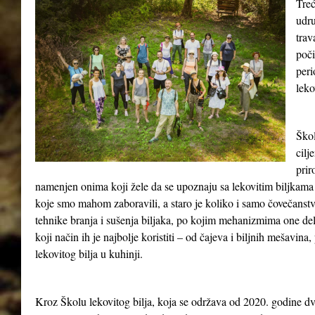
Treć
udru
tra
poči
peri
leko
Škol
cilj
prir
namenjen onima koji žele da se upoznaju sa lekovitim biljkama 
koje smo mahom zaboravili, a staro je koliko i samo čovečanst
tehnike branja i sušenja biljaka, po kojim mehanizmima one del
koji način ih je najbolje koristiti – od čajeva i biljnih mešavina
lekovitog bilja u kuhinji.
Kroz Školu lekovitog bilja, koja se održava od 2020. godine dv