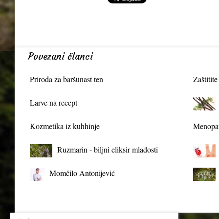
Povezani članci
Priroda za baršunast ten
Zaštitite
Larve na recept
Kozmetika iz kuhhinje
Menopau
Ruzmarin - biljni eliksir mladosti
Momčilo Antonijević