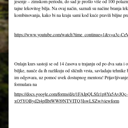
jesenje – zimskom periodu, do sad je prošlo više od 100 polazn
tajne lekovitog bilja. Na ovaj način, saznali su načine branja le
kombinovanja, kako bi na kraju sami kod kuće pravili biljne pr
https://www.youtube.com/watch?time_continue=1&v=a3c-Ce
Onlajn kurs sastoji se od 14 časova u trajanju od po dva sata 
biljke, nauče da ih razlikuju od sličnih vrsta, savladaju tehnike 
im odgovara, uz pomoć uvek dostupnog mentora! Prijavljivanje
formulara na
https://docs.google.com/forms/d/e/1FAIpQLSfz1p8Ya5AvJQc-
xO5YOByd2t4pfIbtWWl9NTVITQ3IswLSZw/viewform