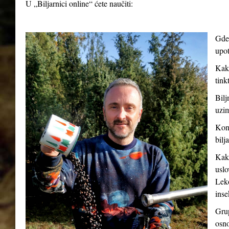
U „Biljarnici online“ ćete naučiti:
Gde 
upot
Kako
tink
Bilj
uzim
Kont
bilj
Kako
uslo
Leko
inse
Grup
osno