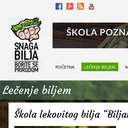
POČETNA
LEČENJE BILJEM
M
Lečenje biljem
Škola lekovitog bilja “Bilj