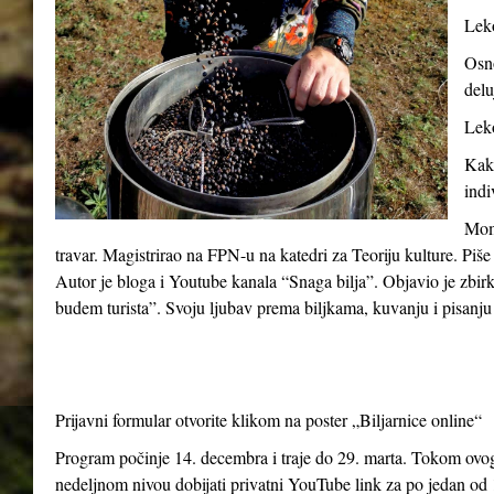
Leko
Osno
delu
Leko
Kako
indi
Momč
travar. Magistrirao na FPN-u na katedri za Teoriju kulture. Piše
Autor je bloga i Youtube kanala “Snaga bilja”. Objavio je zbir
budem turista”. Svoju ljubav prema biljkama, kuvanju i pisanju 
Prijavni formular otvorite klikom na poster „Biljarnice online“
Program počinje 14. decembra i traje do 29. marta. Tokom ovog 
nedeljnom nivou dobijati privatni YouTube link za po jedan od 