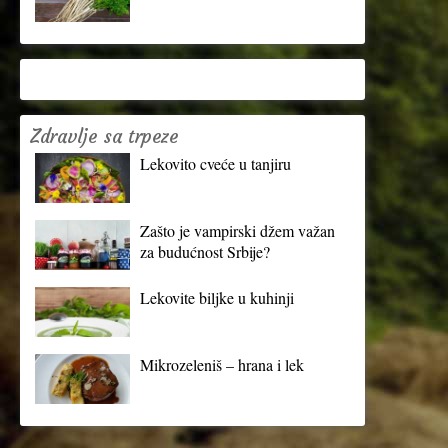
Zdravlje sa trpeze
Lekovito cveće u tanjiru
Zašto je vampirski džem važan
za budućnost Srbije?
Lekovite biljke u kuhinji
Mikrozeleniš – hrana i lek