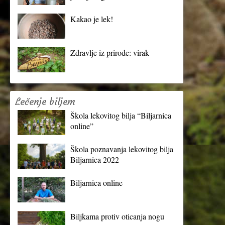
Kakao je lek!
Zdravlje iz prirode: virak
Lečenje biljem
Škola lekovitog bilja “Biljarnica
online”
Škola poznavanja lekovitog bilja
Biljarnica 2022
Biljarnica online
Biljkama protiv oticanja nogu