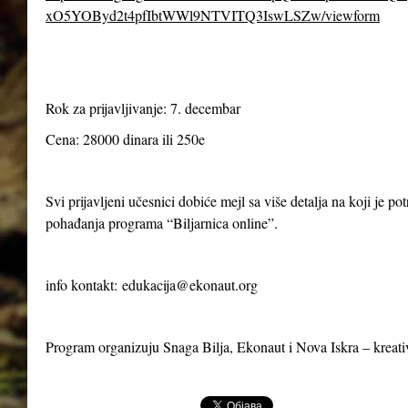
xO5YOByd2t4pfIbtWWl9NTVITQ3IswLSZw/viewform
Rok za prijavljivanje: 7. decembar
Cena: 28000 dinara ili 250e
Svi prijavljeni učesnici dobiće mejl sa više detalja na koji je p
pohađanja programa “Biljarnica online”.
info kontakt:
edukacija@ekonaut.org
Program organizuju Snaga Bilja, Ekonaut i Nova Iskra – kreat