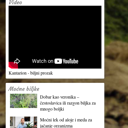
Video
Kantarion - biljni prozak
Moćne biljke
Dobar kao veronika –
čestoslavica ili razgon biljka za
mnogo boljki
Moćni lek od aloje i meda za
jačanje organizma