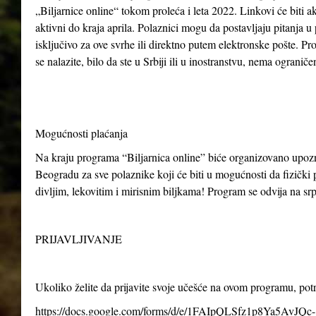
„Biljarnice online“ tokom proleća i leta 2022. Linkovi će biti ak
aktivni do kraja aprila. Polaznici mogu da postavljaju pitanja u
isključivo za ove svrhe ili direktno putem elektronske pošte. P
se nalazite, bilo da ste u Srbiji ili u inostranstvu, nema ogranič
Mogućnosti plaćanja
Na kraju programa “Biljarnica online” biće organizovano upo
Beogradu za sve polaznike koji će biti u mogućnosti da fizički p
divljim, lekovitim i mirisnim biljkama! Program se odvija na s
PRIJAVLJIVANJE
Ukoliko želite da prijavite svoje učešće na ovom programu, po
https://docs.google.com/forms/d/e/1FAIpQLSfz1p8Ya5AvJQc-