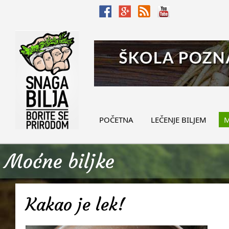
POČETNA
LEČENJE BILJEM
M
Moćne biljke
Kakao je lek!