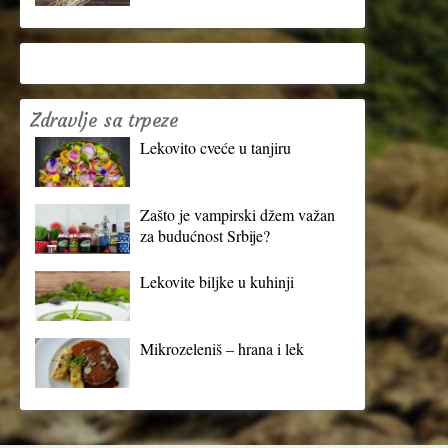
Zdravlje sa trpeze
Lekovito cveće u tanjiru
Zašto je vampirski džem važan
za budućnost Srbije?
Lekovite biljke u kuhinji
Mikrozeleniš – hrana i lek