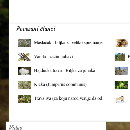
Povezani članci
Maslačak - biljka za veliko spremanje
organizma
Vanila - začin ljubavi
P
Hajdučka trava - Biljka za junaka
Kleka (Juniperus communis)
Trava iva (za koju narod veruje da od
mrtva pravi živa)
Video