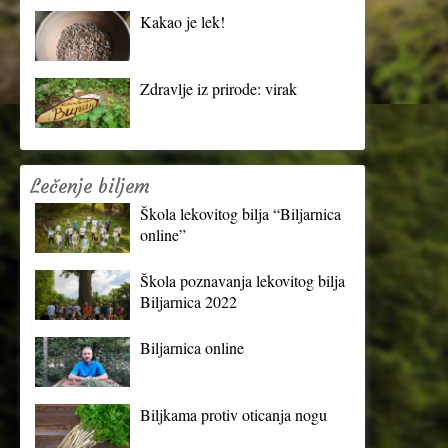
Kakao je lek!
Zdravlje iz prirode: virak
Lečenje biljem
Škola lekovitog bilja “Biljarnica
online”
Škola poznavanja lekovitog bilja
Biljarnica 2022
Biljarnica online
Biljkama protiv oticanja nogu