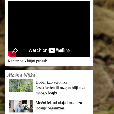
Kantarion - biljni prozak
Moćne biljke
Dobar kao veronika –
čestoslavica ili razgon biljka za
mnogo boljki
Moćni lek od aloje i meda za
jačanje organizma