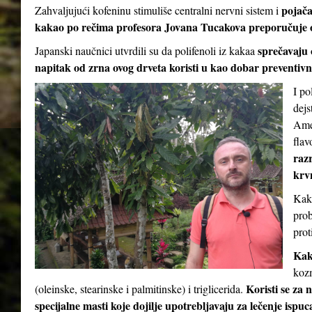
pojač
Zahvaljujući kofeninu stimuliše centralni nervni sistem i
kakao po rečima profesora Jovana Tucakova preporučuje 
sprečavaju 
Japanski naučnici utvrdili su da polifenoli iz kakaa
napitak od zrna ovog drveta koristi u kao dobar preventivni
I po
dejs
Amer
flav
razr
krv
Kaka
prob
prot
Kak
kozm
Koristi se za 
(oleinske, stearinske i palmitinske) i triglicerida.
specijalne masti koje dojilje upotrebljavaju za lečenje ispu