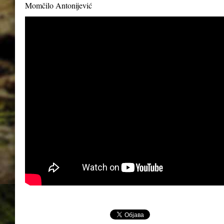
Momčilo Antonijević