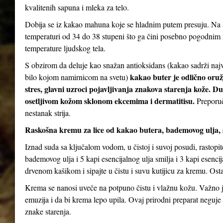
kvalitenih sapuna i mleka za telo.
Dobija se iz kakao mahuna koje se hladnim putem presuju. Na s
temperaturi od 34 do 38 stupeni što ga čini posebno pogodnim za
temperature ljudskog tela.
S obzirom da deluje kao snažan antioksidans (kakao sadrži najv
kakao buter je odlično oruž
bilo kojom namirnicom na svetu)
stres, glavni uzroci pojavljivanja znakova starenja kože. D
osetljivom kožom sklonom ekcemima i dermatitisu.
Preporuč
nestanak strija.
Raskošna kremu za lice od kakao butera, bademovog ulja, 
Iznad suda sa ključalom vodom, u čistoj i suvoj posudi, rastopi
bademovog ulja i 5 kapi esencijalnog ulja smilja i 3 kapi esenc
drvenom kašikom i sipajte u čistu i suvu kutijicu za kremu. Ostav
Krema se nanosi uveče na potpuno čistu i vlažnu kožu. Važno je
emuzija i da bi krema lepo upila. Ovaj prirodni preparat neguje 
znake starenja.