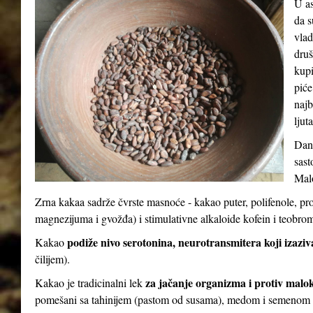
U as
da s
vlad
druš
kupi
piće
najb
ljut
Dana
sast
Malo
Zrna kakaa sadrže čvrste masnoće - kakao puter, polifenole, pr
magnezijuma i gvožđa) i stimulativne alkaloide kofein i teobro
podiže nivo serotonina, neurotransmitera koji izaziv
Kakao
čilijem).
za jačanje organizma i protiv malo
Kakao je tradicinalni lek
pomešani sa tahinijem (pastom od susama), medom i semenom 