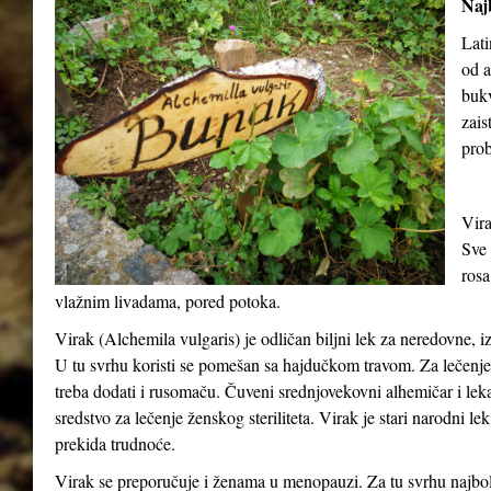
Najb
Lati
od a
buk
zais
prob
Vira
Sve 
rosa
vlažnim livadama, pored potoka.
Virak (
Alchemila vulgaris
) je odličan biljni lek za neredovne, 
U tu svrhu koristi se pomešan sa hajdučkom travom. Za lečenje o
treba dodati i rusomaču. Čuveni srednjovekovni alhemičar i lek
sredstvo za lečenje ženskog steriliteta. Virak je stari narodni le
prekida trudnoće.
Virak se preporučuje i ženama u menopauzi. Za tu svrhu najbolj