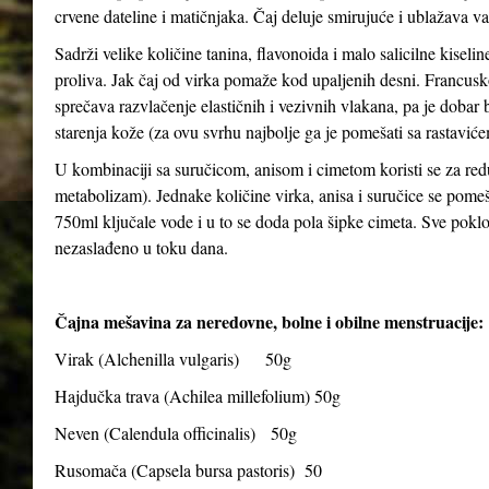
crvene dateline i matičnjaka. Čaj deluje smirujuće i ublažava v
Sadrži velike količine tanina, flavonoida i malo salicilne kiseli
proliva. Jak čaj od virka pomaže kod upaljenih desni. Francusko
sprečava razvlačenje elastičnih i vezivnih vlakana, pa je dobar bil
starenja kože (za ovu svrhu najbolje ga je pomešati sa rastavićem
U kombinaciji sa suručicom, anisom i cimetom koristi se za red
metabolizam). Jednake količine virka, anisa i suručice se pomeša
750ml ključale vode i u to se doda pola šipke cimeta. Sve poklopiti
nezaslađeno u toku dana.
Čajna mešavina za neredovne, bolne i obilne menstruacije:
Virak (
Alchenilla vulgaris
) 50g
Hajdučka trava (
Achilea millefolium
) 50g
Neven (
Calendula officinalis
) 50g
Rusomača (
Capsela bursa pastoris
) 50