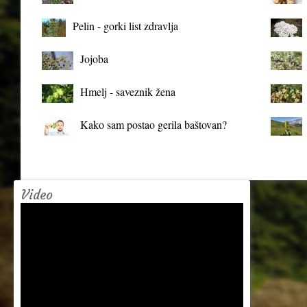
organizma
Pelin - gorki list zdravlja
Jojoba
Hmelj - saveznik žena
Kako sam postao gerila baštovan?
Video