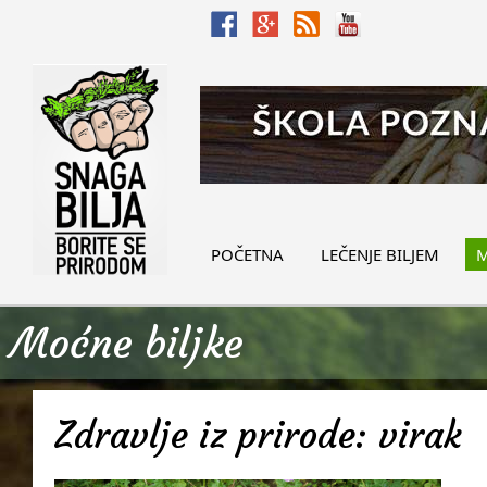
POČETNA
LEČENJE BILJEM
M
Moćne biljke
Zdravlje iz prirode: virak