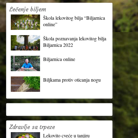
Lečenje biljem
Škola lekovitog bilja “Biljarnica
online”
Škola poznavanja lekovitog bilja
Biljarnica 2022
Biljarnica online
Biljkama protiv oticanja nogu
Zdravlje sa trpeze
Lekovito cveće u tanjiru