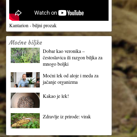
Kantarion - biljni prozak
Moćne biljke
Dobar kao veronika –
čestoslavica ili razgon biljka za
mnogo boljki
Moćni lek od aloje i meda za
jačanje organizma
Kakao je lek!
Zdravlje iz prirode: virak