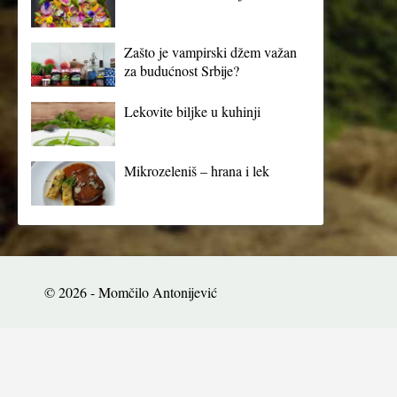
Zašto je vampirski džem važan
za budućnost Srbije?
Lekovite biljke u kuhinji
Mikrozeleniš – hrana i lek
© 2026 - Momčilo Antonijević