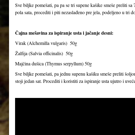
Sve biljke pomešati, pa pa se tri supene kašike smeše preliti sa 7
pola sata, procediti i piti nezaslađeno pre jela, podeljeno u tri d
Čajna mešavina za ispiranje usta i jačanje desni:
Virak (
Alchemilla vulgaris
) 50g
Žalfija (
Salvia officinalis
) 50g
Majčina dušica (
Thymus serpyllum
) 50g
Sve biljke pomešati, pa jednu supenu kašiku smeše preliti šoljom
stoji jedan sat. Procediti i koristiti za ispiranje usta ujutro i uve