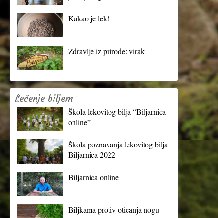
Kakao je lek!
Zdravlje iz prirode: virak
Lečenje biljem
Škola lekovitog bilja “Biljarnica
online”
Škola poznavanja lekovitog bilja
Biljarnica 2022
Biljarnica online
Biljkama protiv oticanja nogu