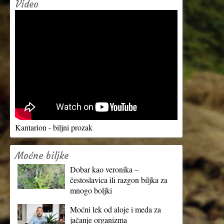
Video
Kantarion - biljni prozak
Moćne biljke
Dobar kao veronika –
čestoslavica ili razgon biljka za
mnogo boljki
Moćni lek od aloje i meda za
jačanje organizma