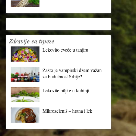
Zdravlje sa trpeze
Lekovito cveće u tanjiru
Zašto je vampirski džem važan
za budućnost Srbije?
Lekovite biljke u kuhinji
Mikrozeleniš – hrana i lek