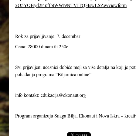
xO5YOByd2t4pfIbtWWl9NTVITQ3IswLSZw/viewform
Rok za prijavljivanje: 7. decembar
Cena: 28000 dinara ili 250e
Svi prijavljeni učesnici dobiće mejl sa više detalja na koji je p
pohađanja programa “Biljarnica online”.
info kontakt:
edukacija@ekonaut.org
Program organizuju Snaga Bilja, Ekonaut i Nova Iskra – kreat