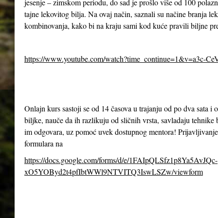
jesenje – zimskom periodu, do sad je prošlo više od 100 polazn
tajne lekovitog bilja. Na ovaj način, saznali su načine branja le
kombinovanja, kako bi na kraju sami kod kuće pravili biljne pr
https://www.youtube.com/watch?time_continue=1&v=a3c-Ce
Onlajn kurs sastoji se od 14 časova u trajanju od po dva sata 
biljke, nauče da ih razlikuju od sličnih vrsta, savladaju tehnike 
im odgovara, uz pomoć uvek dostupnog mentora! Prijavljivanje
formulara na
https://docs.google.com/forms/d/e/1FAIpQLSfz1p8Ya5AvJQc-
xO5YOByd2t4pfIbtWWl9NTVITQ3IswLSZw/viewform