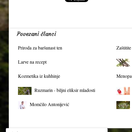
Povezani članci
Priroda za baršunast ten
Zaštitite
Larve na recept
Kozmetika iz kuhhinje
Menopau
Ruzmarin - biljni eliksir mladosti
Momčilo Antonijević