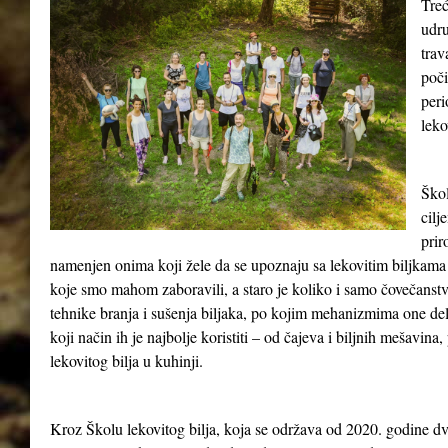
Treć
udru
tra
poči
peri
leko
Škol
cilj
prir
namenjen onima koji žele da se upoznaju sa lekovitim biljkama 
koje smo mahom zaboravili, a staro je koliko i samo čovečanst
tehnike branja i sušenja biljaka, po kojim mehanizmima one del
koji način ih je najbolje koristiti – od čajeva i biljnih mešavina
lekovitog bilja u kuhinji.
Kroz Školu lekovitog bilja, koja se održava od 2020. godine dv