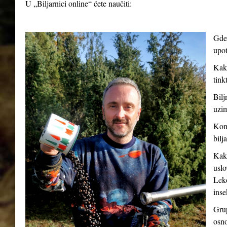
U „Biljarnici online“ ćete naučiti:
Gde 
upot
Kako
tink
Bilj
uzim
Kont
bilj
Kako
uslo
Leko
inse
Grup
osno