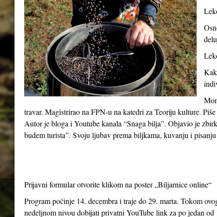
Leko
Osno
delu
Leko
Kako
indi
Momč
travar. Magistrirao na FPN-u na katedri za Teoriju kulture. Piše
Autor je bloga i Youtube kanala “Snaga bilja”. Objavio je zbir
budem turista”. Svoju ljubav prema biljkama, kuvanju i pisanju 
Prijavni formular otvorite klikom na poster „Biljarnice online“
Program počinje 14. decembra i traje do 29. marta. Tokom ovog 
nedeljnom nivou dobijati privatni YouTube link za po jedan od 