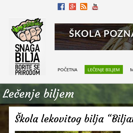
POČETNA
LEČENJE BILJEM
M
Lečenje biljem
Škola lekovitog bilja “Bilj