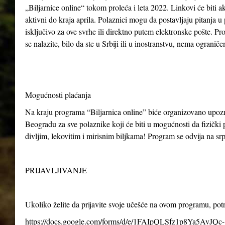
„Biljarnice online“ tokom proleća i leta 2022. Linkovi će biti ak
aktivni do kraja aprila. Polaznici mogu da postavljaju pitanja u
isključivo za ove svrhe ili direktno putem elektronske pošte. P
se nalazite, bilo da ste u Srbiji ili u inostranstvu, nema ogranič
Mogućnosti plaćanja
Na kraju programa “Biljarnica online” biće organizovano upo
Beogradu za sve polaznike koji će biti u mogućnosti da fizički p
divljim, lekovitim i mirisnim biljkama! Program se odvija na s
PRIJAVLJIVANJE
Ukoliko želite da prijavite svoje učešće na ovom programu, po
https://docs.google.com/forms/d/e/1FAIpQLSfz1p8Ya5AvJQc-