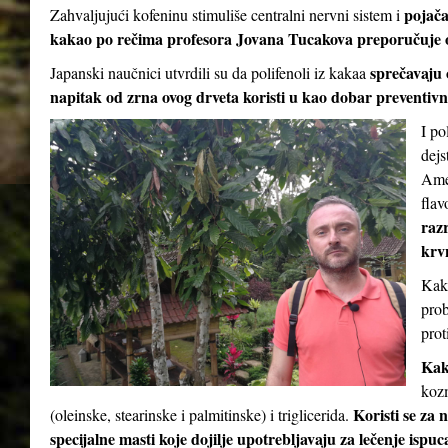
pojač
Zahvaljujući kofeninu stimuliše centralni nervni sistem i
kakao po rečima profesora Jovana Tucakova preporučuje 
sprečavaju 
Japanski naučnici utvrdili su da polifenoli iz kakaa
napitak od zrna ovog drveta koristi u kao dobar preventivni
I po
dejs
Amer
flav
razr
krv
Kaka
prob
prot
Kak
kozm
Koristi se za 
(oleinske, stearinske i palmitinske) i triglicerida.
specijalne masti koje dojilje upotrebljavaju za lečenje ispu