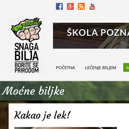
POČETNA
LEČENJE BILJEM
M
Moćne biljke
Kakao je lek!