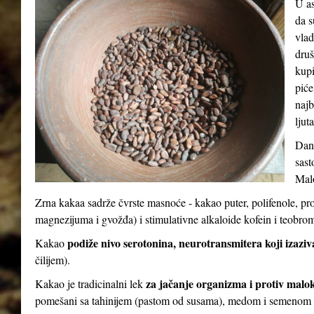
U as
da s
vlad
druš
kupi
piće
najb
ljut
Dana
sast
Malo
Zrna kakaa sadrže čvrste masnoće - kakao puter, polifenole, pr
magnezijuma i gvožđa) i stimulativne alkaloide kofein i teobro
podiže nivo serotonina, neurotransmitera koji izaziv
Kakao
čilijem).
za jačanje organizma i protiv malo
Kakao je tradicinalni lek
pomešani sa tahinijem (pastom od susama), medom i semenom 