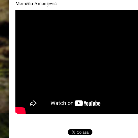
Momčilo Antonijević