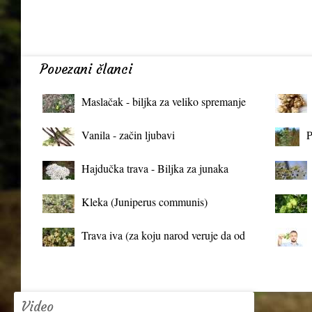
Povezani članci
Maslačak - biljka za veliko spremanje
organizma
Vanila - začin ljubavi
P
Hajdučka trava - Biljka za junaka
Kleka (Juniperus communis)
Trava iva (za koju narod veruje da od
mrtva pravi živa)
Video