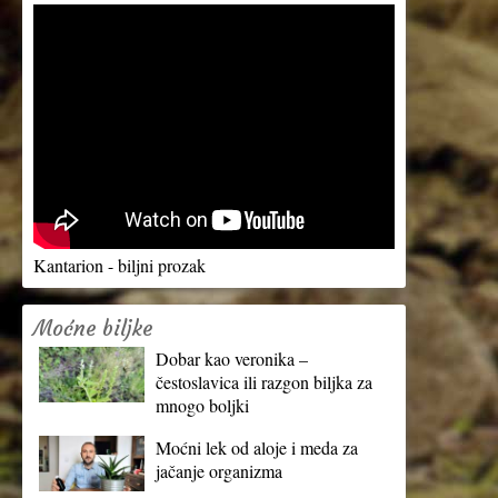
Kantarion - biljni prozak
Moćne biljke
Dobar kao veronika –
čestoslavica ili razgon biljka za
mnogo boljki
Moćni lek od aloje i meda za
jačanje organizma