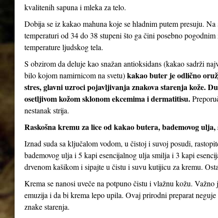
kvalitenih sapuna i mleka za telo.
Dobija se iz kakao mahuna koje se hladnim putem presuju. Na s
temperaturi od 34 do 38 stupeni što ga čini posebno pogodnim za
temperature ljudskog tela.
S obzirom da deluje kao snažan antioksidans (kakao sadrži najv
kakao buter je odlično oruž
bilo kojom namirnicom na svetu)
stres, glavni uzroci pojavljivanja znakova starenja kože. D
osetljivom kožom sklonom ekcemima i dermatitisu.
Preporuč
nestanak strija.
Raskošna kremu za lice od kakao butera, bademovog ulja, 
Iznad suda sa ključalom vodom, u čistoj i suvoj posudi, rastopi
bademovog ulja i 5 kapi esencijalnog ulja smilja i 3 kapi esenc
drvenom kašikom i sipajte u čistu i suvu kutijicu za kremu. Ostav
Krema se nanosi uveče na potpuno čistu i vlažnu kožu. Važno je
emuzija i da bi krema lepo upila. Ovaj prirodni preparat neguje 
znake starenja.