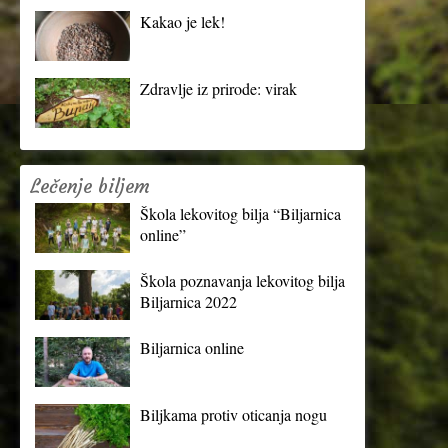
Kakao je lek!
Zdravlje iz prirode: virak
Lečenje biljem
Škola lekovitog bilja “Biljarnica
online”
Škola poznavanja lekovitog bilja
Biljarnica 2022
Biljarnica online
Biljkama protiv oticanja nogu