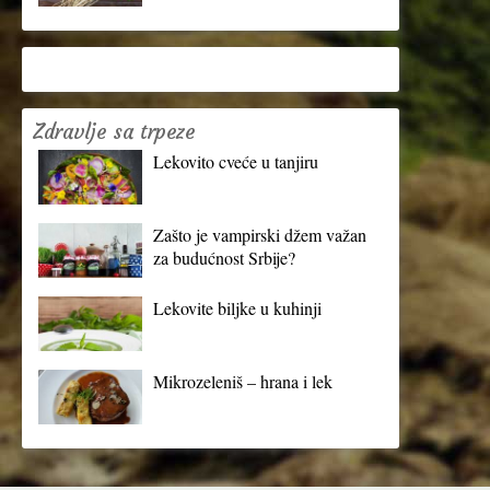
Zdravlje sa trpeze
Lekovito cveće u tanjiru
Zašto je vampirski džem važan
za budućnost Srbije?
Lekovite biljke u kuhinji
Mikrozeleniš – hrana i lek