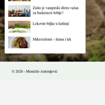
Zašto je vampirski džem važan
za budućnost Srbije?
Lekovite biljke u kuhinji
Mikrozeleniš – hrana i lek
© 2026 - Momčilo Antonijević