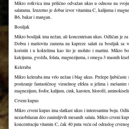
Mikro rotkvica ima prilično odvažan ukus u odnosu na svoju v
salatama. Izuzetno je dobar izvor vitamina C, kalijuma i magnez
B6, bakar i mangan.
Bosiljak
Mikro bosiljak ima nežan, ali koncentrisan ukus. Odličan je za 
Dobra i maštovita zamena na kapreze salati za bosiljak sa v
koristiti i u koktelima kao što je mohito i martini. Mikro b
kalcijuma, gvožđa, folata, magnezijuma, i omega-3 masnih kisel
Keleraba
Mikro keleraba ima vrlo nežan i blag ukus. Prelepe ljubičaste s
postizanje fantastičnog vizuelnog efekta u jelima i mešanim 
magnezijum, fosfor, kalijum, cink, karoten, hlorofil, aminokiseli
Crveni kupus
Mikro crveni kupus ima slatkast ukus i interesantnu boju. Odli
nezaobilazan deo zanimljivih mesanih salata. Mikro crveni kupus
koncentraciju vitamin C, čak 40 puta veću od odraslog crveno