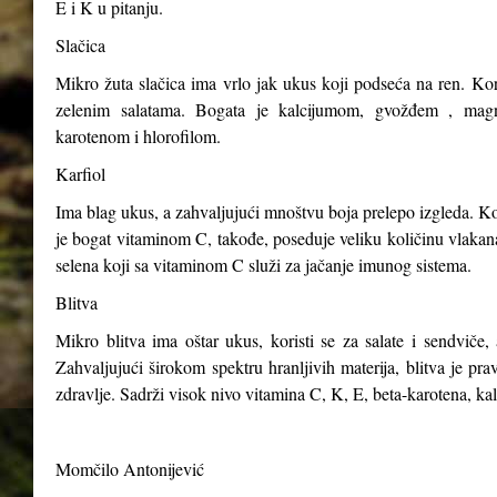
E i K u pitanju.
Slačica
Mikro žuta slačica ima vrlo jak ukus koji podseća na ren. Kori
zelenim salatama. Bogata je kalcijumom, gvožđem , magn
karotenom i hlorofilom.
Karfiol
Ima blag ukus, a zahvaljujući mnoštvu boja prelepo izgleda. Kor
je bogat vitaminom C, takođe, poseduje veliku količinu vlakana,
selena koji sa vitaminom C služi za jačanje imunog sistema.
Blitva
Mikro blitva ima oštar ukus, koristi se za salate i sendviče, 
Zahvaljujući širokom spektru hranljivih materija, blitva je p
zdravlje. Sadrži visok nivo vitamina C, K, E, beta-karotena, ka
Momčilo Antonijević