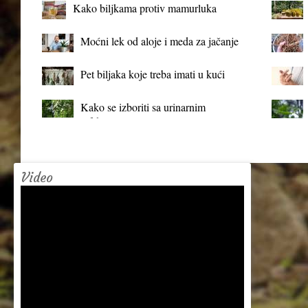
Kako biljkama protiv mamurluka
Moćni lek od aloje i meda za jačanje
organizma
Pet biljaka koje treba imati u kući
Kako se izboriti sa urinarnim
infekcijama?
Video