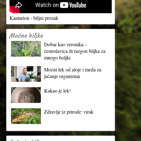
Kantarion - biljni prozak
Moćne biljke
Dobar kao veronika –
čestoslavica ili razgon biljka za
mnogo boljki
Moćni lek od aloje i meda za
jačanje organizma
Kakao je lek!
Zdravlje iz prirode: virak