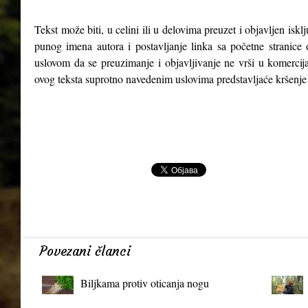
Tekst može biti, u celini ili u delovima preuzet i objavljen isk
punog imena autora i postavljanje linka sa početne stranice 
uslovom da se preuzimanje i objavljivanje ne vrši u komercija
ovog teksta suprotno navedenim uslovima predstavljaće kršenje
Povezani članci
Biljkama protiv oticanja nogu