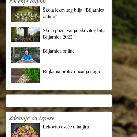
Lečenje biljem
Škola lekovitog bilja “Biljarnica
online”
Škola poznavanja lekovitog bilja
Biljarnica 2022
Biljarnica online
Biljkama protiv oticanja nogu
Zdravlje sa trpeze
Lekovito cveće u tanjiru