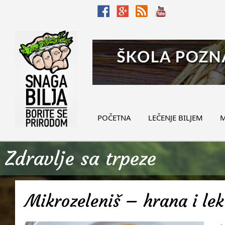
POČETNA
LEČENJE BILJEM
M
Zdravlje sa trpeze
Mikrozeleniš – hrana i lek