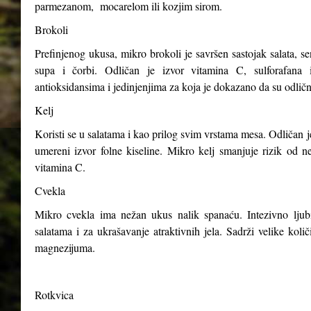
parmezanom, mocarelom ili kozjim sirom.
Brokoli
Prefinjenog ukusa, mikro brokoli je savršen sastojak salata, s
supa i čorbi. Odličan je izvor vitamina C, sulforafana i
antioksidansima i jedinjenjima za koja je dokazano da su odličn
Kelj
Koristi se u salatama i kao prilog svim vrstama mesa. Odličan j
umereni izvor folne kiseline. Mikro kelj smanjuje rizik od n
vitamina C.
Cvekla
Mikro cvekla ima nežan ukus nalik spanaću. Intezivno ljubiča
salatama i za ukrašavanje atraktivnih jela. Sadrži velike kol
magnezijuma.
Rotkvica