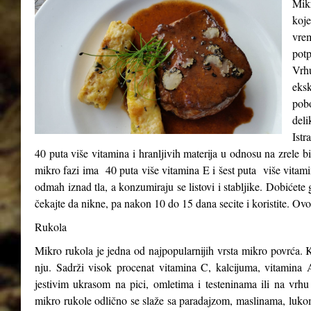
Mikr
koje
vre
potp
Vrh
eks
pob
del
Istr
40 puta više vitamina i hranljivih materija u odnosu na zrele b
mikro fazi ima 40 puta više vitamina E i šest puta više vitam
odmah iznad tla, a konzumiraju se listovi i stabljike. Dobićete 
čekajte da nikne, pa nakon 10 do 15 dana secite i koristite. Ovo
Rukola
Mikro rukola je jedna od najpopularnijih vrsta mikro povrća. K
nju. Sadrži visok procenat vitamina C, kalcijuma, vitamina A
jestivim ukrasom na pici, omletima i testeninama ili na vrhu
mikro rukole odlično se slaže sa paradajzom, maslinama, luk