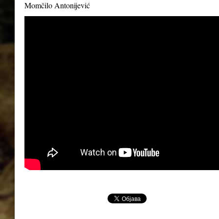
Momčilo Antonijević