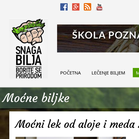
POČETNA
LEČENJE BILJEM
M
Moćne biljke
Moćni lek od aloje i meda