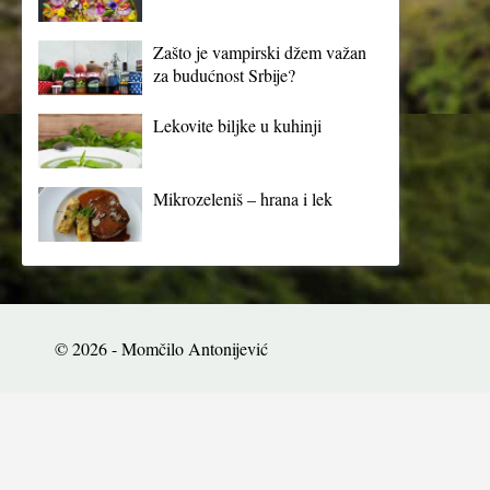
Zašto je vampirski džem važan
za budućnost Srbije?
Lekovite biljke u kuhinji
Mikrozeleniš – hrana i lek
© 2026 - Momčilo Antonijević