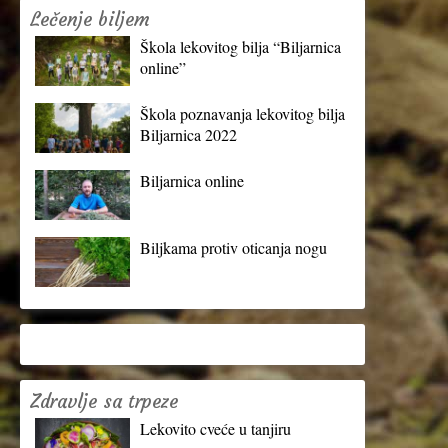
Lečenje biljem
Škola lekovitog bilja “Biljarnica
online”
Škola poznavanja lekovitog bilja
Biljarnica 2022
Biljarnica online
Biljkama protiv oticanja nogu
Zdravlje sa trpeze
Lekovito cveće u tanjiru