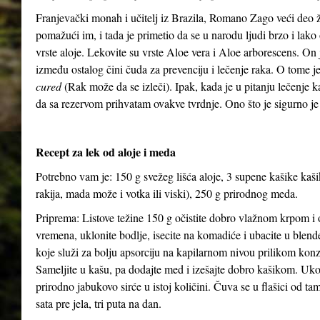
Franjevački monah i učitelj iz Brazila, Romano Zago veći deo 
pomažući im, i tada je primetio da se u narodu ljudi brzo i lako 
vrste aloje. Lekovite su vrste Aloe vera i Aloe arborescens. On j
između ostalog čini čuda za prevenciju i lečenje raka. O tome 
cured
(Rak može da se izleči). Ipak, kada je u pitanju lečenje 
da sa rezervom prihvatam ovakve tvrdnje. Ono što je sigurno je
Recept za lek od aloje i meda
Potrebno vam je: 150 g svežeg lišća aloje, 3 supene kašike kaš
rakija, mada može i votka ili viski), 250 g prirodnog meda.
Priprema: Listove težine 150 g očistite dobro vlažnom krpom i o
vremena, uklonite bodlje, isecite na komadiće i ubacite u blen
koje služi za bolju apsorciju na kapilarnom nivou prilikom kon
Sameljite u kašu, pa dodajte med i izešajte dobro kašikom. Uko
prirodno jabukovo sirće u istoj količini. Čuva se u flašici od ta
sata pre jela, tri puta na dan.