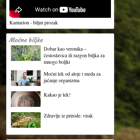
Kantarion - biljni prozak
Moćne biljke
Dobar kao veronika –
čestoslavica ili razgon biljka za
mnogo boljki
Moćni lek od aloje i meda za
jačanje organizma
Kakao je lek!
Zdravlje iz prirode: virak