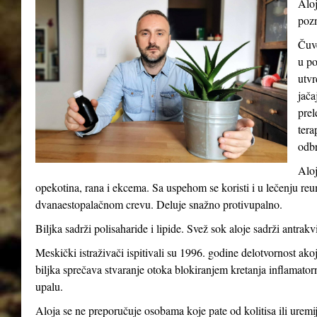
Aloj
pozn
Čuve
u po
utvr
jača
prel
tera
odb
Aloj
opekotina, rana i ekcema. Sa uspehom se koristi i u lečenju reum
dvanaestopalačnom crevu. Deluje snažno protivupalno.
Biljka sadrži polisaharide i lipide. Svež sok aloje sadrži antrakv
Meskički istraživači ispitivali su 1996. godine delotvornost ak
biljka sprečava stvaranje otoka blokiranjem kretanja inflamatorni
upalu.
Aloja se ne preporučuje osobama koje pate od kolitisa ili uremij