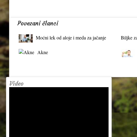
Povezani članci
Moćni lek od aloje i meda za jačanje
Biljke z
organizma
Akne
Video