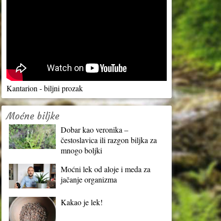
Kantarion - biljni prozak
Moćne biljke
Dobar kao veronika –
čestoslavica ili razgon biljka za
mnogo boljki
Moćni lek od aloje i meda za
jačanje organizma
Kakao je lek!