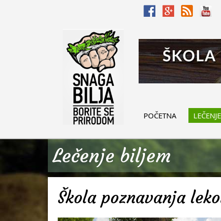
POČETNA
LEČENJE
Lečenje biljem
Škola poznavanja lekov