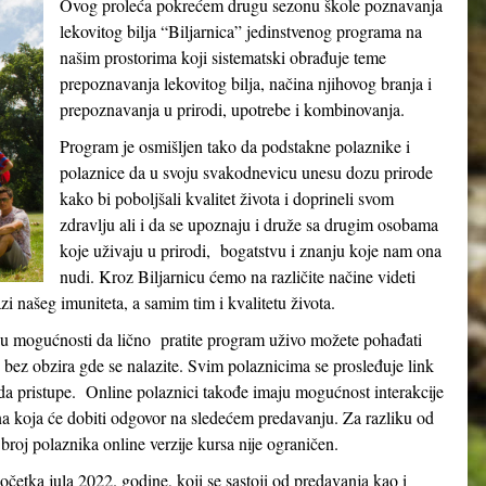
Ovog proleća pokrećem drugu sezonu škole poznavanja
lekovitog bilja “Biljarnica” jedinstvenog programa na
našim prostorima koji sistematski obrađuje teme
prepoznavanja lekovitog bilja, načina njihovog branja i
prepoznavanja u prirodi, upotrebe i kombinovanja.
Program je osmišljen tako da podstakne polaznike i
polaznice da u svoju svakodnevicu unesu dozu prirode
kako bi poboljšali kvalitet života i doprineli svom
zdravlju ali i da se upoznaju i druže sa drugim osobama
koje uživaju u prirodi, bogatstvu i znanju koje nam ona
nudi. Kroz Biljarnicu ćemo na različite načine videti
 našeg imuniteta, a samim tim i kvalitetu života.
e u mogućnosti da lično pratite program uživo možete pohađati
e bez obzira gde se nalazite. Svim polaznicima se prosleđuje link
 pristupe. Online polaznici takođe imaju mogućnost interakcije
na koja će dobiti odgovor na sledećem predavanju. Za razliku od
broj polaznika online verzije kursa nije ograničen.
etka jula 2022. godine, koji se sastoji od predavanja kao i