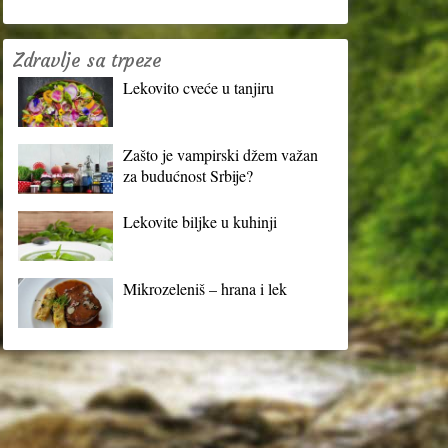
Zdravlje sa trpeze
Lekovito cveće u tanjiru
Zašto je vampirski džem važan
za budućnost Srbije?
Lekovite biljke u kuhinji
Mikrozeleniš – hrana i lek