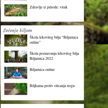
Zdravlje iz prirode: virak
Lečenje biljem
Škola lekovitog bilja “Biljarnica
online”
Škola poznavanja lekovitog bilja
Biljarnica 2022
Biljarnica online
Biljkama protiv oticanja nogu