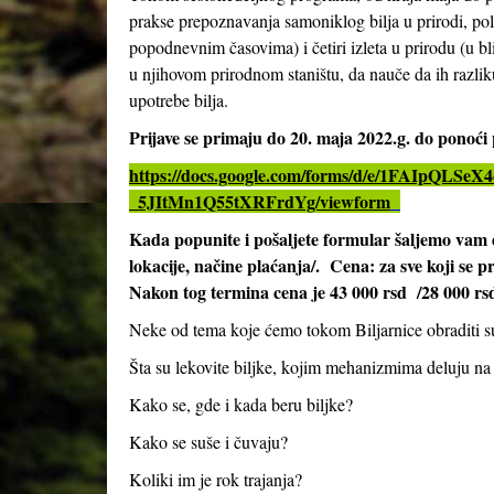
prakse prepoznavanja samoniklog bilja u prirodi, pol
popodnevnim časovima) i četiri izleta u prirodu (u bl
u njihovom prirodnom staništu, da nauče da ih razliku
upotrebe bilja.
Prijave se primaju do 20. maja 2022.g. do ponoć
https://docs.google.com/forms/d/e/1FAIpQ
_5JItMn1Q55tXRFrdYg/viewform
Kada popunite i pošaljete formular šaljemo vam 
lokacije, načine plaćanja/. Cena: za sve koji se p
Nakon tog termina cena je 43 000 rsd /28 000 rs
Neke od tema koje ćemo tokom Biljarnice obraditi s
Šta su lekovite biljke, kojim mehanizmima deluju na
Kako se, gde i kada beru biljke?
Kako se suše i čuvaju?
Koliki im je rok trajanja?