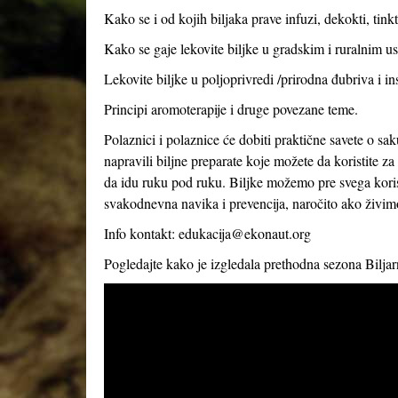
Kako se i od kojih biljaka prave infuzi, dekokti, tink
Kako se gaje lekovite biljke u gradskim i ruralnim usl
Lekovite biljke u poljoprivredi /prirodna đubriva i in
Principi aromoterapije i druge povezane teme.
Polaznici i polaznice će dobiti praktične savete o sak
napravili biljne preparate koje možete da koristite 
da idu ruku pod ruku. Biljke možemo pre svega korist
svakodnevna navika i prevencija, naročito ako živi
Info kontakt:
edukacija@ekonaut.org
Pogledajte kako je izgledala prethodna sezona Bilja