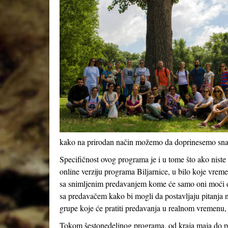
kako na prirodan način možemo da doprinesemo snazi
Specifičnost ovog programa je i u tome što ako nist
online verziju programa Biljarnice, u bilo koje vrem
sa snimljenim predavanjem kome će samo oni moći da
sa predavačem kako bi mogli da postavljaju pitanja 
grupe koje će pratiti predavanja u realnom vremenu, 
Tokom šestonedeljnog programa, od kraja maja do poč