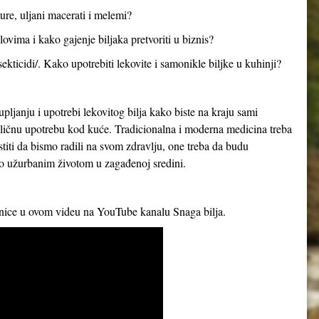
ture, uljani macerati i melemi?
ovima i kako gajenje biljaka pretvoriti u biznis?
sekticidi/. Kako upotrebiti lekovite i samonikle biljke u kuhinji?
upljanju i upotrebi lekovitog bilja kako biste na kraju sami
za ličnu upotrebu kod kuće. Tradicionalna i moderna medicina treba
iti da bismo radili na svom zdravlju, one treba da budu
mo užurbanim životom u zagađenoj sredini.
rnice u ovom videu na YouTube kanalu Snaga bilja.