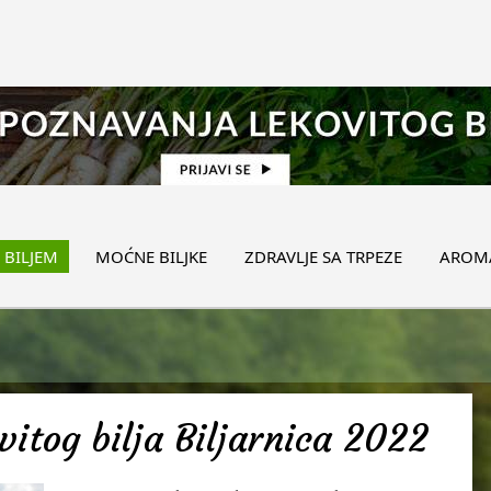
 BILJEM
MOĆNE BILJKE
ZDRAVLJE SA TRPEZE
AROMA
itog bilja Biljarnica 2022