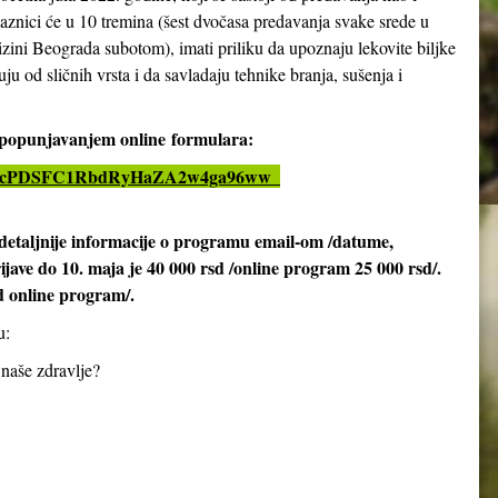
aznici će u 10 tremina (šest dvočasa predavanja svake srede u
izini Beograda subotom), imati priliku da upoznaju lekovite biljke
ju od sličnih vrsta i da savladaju tehnike branja, sušenja i
i popunjavanjem online
formulara:
LSeX4cPDSFC1RbdRyHaZA2w4ga96ww_
detaljnije informacije o programu email-om /datume,
rijave do 10. maja je 40 000 rsd /online program 25 000 rsd/.
d online program/.
u:
 naše zdravlje?