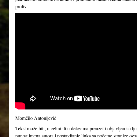
proliv.
Momčilo Antonijević
Tekst može biti, u celini ili u delovima preuzet i objavljen iskl
punog imena autora i postavljanje linka sa početne stranice ovo