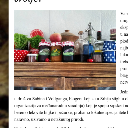
Vamp
drug
eksp
u na
plod
najb
luka
treb
proi
blag
nerv
Jedn
u društvu Sabine i Volfganga, blogera koji su u Srbiju stigli 
organizacija za međunarodnu saradnju) koji je spojio srpske i 
beremo lekovite biljke i pečurke, probamo lokalne specijalitete b
naravno, uživamo u netaknutoj prirodi.