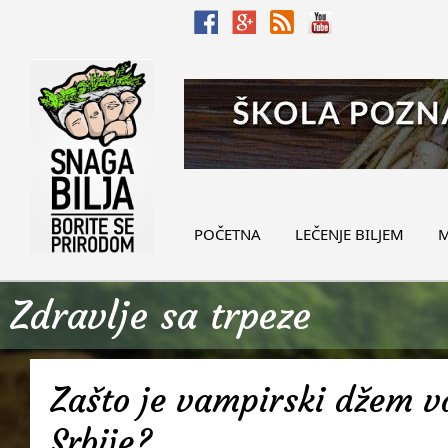
POČETNA
LEČENJE BILJEM
M
Zdravlje sa trpeze
Zašto je vampirski džem v
Srbije?