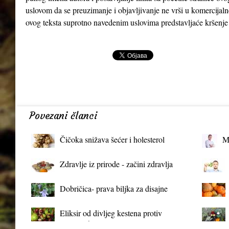
uslovom da se preuzimanje i objavljivanje ne vrši u komercijaln
ovog teksta suprotno navedenim uslovima predstavljaće kršenje
Povezani članci
Čičoka snižava šećer i holesterol
M
Zdravlje iz prirode - začini zdravlja
Dobričica- prava biljka za disajne
organe
Eliksir od divljeg kestena protiv
proširenih vena