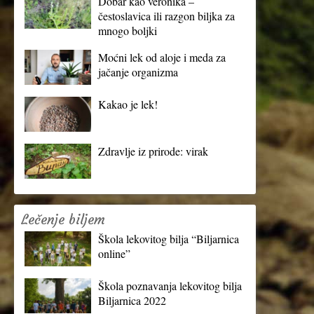
Dobar kao veronika –
čestoslavica ili razgon biljka za
mnogo boljki
Moćni lek od aloje i meda za
jačanje organizma
Kakao je lek!
Zdravlje iz prirode: virak
Lečenje biljem
Škola lekovitog bilja “Biljarnica
online”
Škola poznavanja lekovitog bilja
Biljarnica 2022