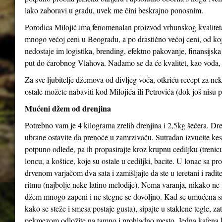
lako zaboravi u gradu, uvek me čini beskrajno ponosnim.
Porodica Milojić ima fenomenalan proizvod vrhunskog kvaliteta
mnogo većoj ceni u Beogradu, a po drastično većoj ceni, od koj
nedostaje im logistika, brending, efektno pakovanje, finansijs
put do čarobnog Vlahova. Nadamo se da će kvalitet, kao voda, 
Za sve ljubitelje džemova od divljeg voća, otkriću recept za 
ostale možete nabaviti kod Milojića ili Petrovića (dok još nisu p
Mućeni džem od drenjina
Potrebno vam je 4 kilograma zrelih drenjina i 2,5kg šećera. Dren
ubrane ostavite da prenoće u zamrzivaču. Sutradan izvucite kes
potpuno odlede, pa ih propasirajte kroz krupnu cediljku (trenicu
loncu, a koštice, koje su ostale u cediljki, bacite. U lonac sa p
drvenom varjačom dva sata i zamišljajte da ste u teretani i radi
ritmu (najbolje neke latino melodije). Nema varanja, nikako ne 
džem mnogo zapeni i ne stegne se dovoljno. Kad se umućena s
kako se steže i smesa postaje gusta), sipajte u staklene tegle, z
pekmezom odložite na tamno i prohladno mesto. Jedna kafena 