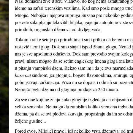
Naši domaćini žive u selu Vlahovo, do kog nema asfaltiranog p
idemo na safari terenskim vozilima. Kad smo posle mnogo truck
Milojić. Nebojša i njegova supruga Suzana pre nekoliko godina, 
posvete sakupljanju lekovitih biljaka, gajenju autohtone vrste sv
prirodnih, organskih džemova od divljeg voća.
Tokom kratke šetnje po prirodi imali smo priliku da beremo maj
rastavić i crni glog. Dok smo stajali ispod žbuna gloga, Nenad
nas je sve apsolutno oduševio. Dok sam prevodio svojim koleg
pravi, nisam mogao da se setim engleskog imena gloga (na la
u pitanju vampirski džem. Rekao sam im i da je ova marmelad
burn out
sindrom, jer gloginje, bogate flavonoidima, smiruju, op
poboljšavaju cirkulaciju. Priča im se dopala i odmah su poželel
Nebojša teglu džema od gloginja prodaje za 250 dinara.
Za sve one koji ne znaju kako gloginje izgledaju da objasnim da 
velika semenka. Ne mogu da zamislim koliko vremena treba da 
džema, pa da se ovi plodovi skuvaju, propasiraju da im se ods
željene gustine...
Pored ovog, Milojići prave i još nekoliko vrsta džemova: od trnji