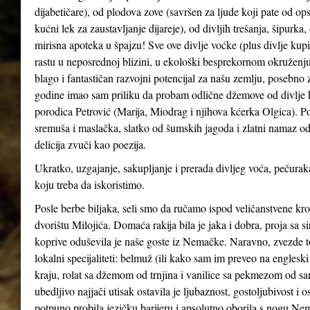
dijabetičare), od plodova zove (savršen za ljude koji pate od ops
kućni lek za zaustavljanje dijareje), od divljih trešanja, šipurka
mirisna apoteka u špajzu! Sve ove divlje voćke (plus divlje kupin
rastu u neposrednoj blizini, u ekološki besprekornom okruženju
blago i fantastičan razvojni potencijal za našu zemlju, posebno 
godine imao sam priliku da probam odlične džemove od divlje kupi
porodica Petrović (Marija, Miodrag i njihova kćerka Olgica). Po
sremuša i maslačka, slatko od šumskih jagoda i zlatni namaz od
delicija zvuči kao poezija.
Ukratko, uzgajanje, sakupljanje i prerada divljeg voća, pečuraka
koju treba da iskoristimo.
Posle berbe biljaka, seli smo da ručamo ispod veličanstvene kr
dvorištu Milojića. Domaća rakija bila je jaka i dobra, proja sa 
koprive oduševila je naše goste iz Nemačke. Naravno, zvezde t
lokalni specijaliteti: belmuž (ili kako sam im preveo na englesk
kraju, rolat sa džemom od trnjina i vanilice sa pekmezom od sa
ubedljivo najjači utisak ostavila je ljubaznost, gostoljubivost 
potpuno probila jezičku barijeru i apsolutno oborila s nogu Nemce