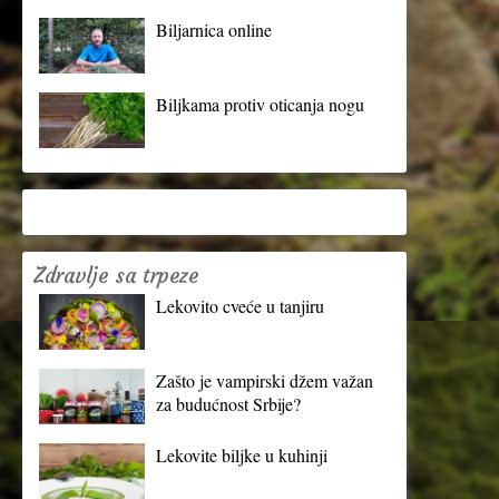
Biljarnica online
Biljkama protiv oticanja nogu
Zdravlje sa trpeze
Lekovito cveće u tanjiru
Zašto je vampirski džem važan
za budućnost Srbije?
Lekovite biljke u kuhinji