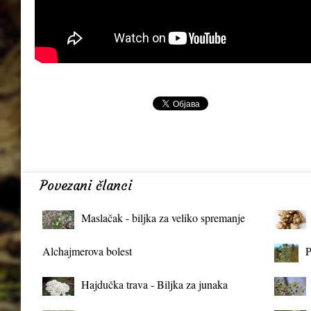
Povezani članci
Maslačak - biljka za veliko spremanje
organizma
Alchajmerova bolest
P
Hajdučka trava - Biljka za junaka