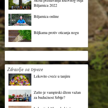
Škola poznavanja lekovitog bilja
Biljarnica 2022
Biljarnica online
Biljkama protiv oticanja nogu
Zdravlje sa trpeze
Lekovito cveće u tanjiru
Zašto je vampirski džem važan
za budućnost Srbije?