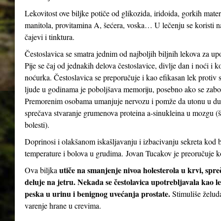
Lekovitost ove biljke potiče od glikozida, iridoida, gorkih mater
manitola, provitamina A, šećera, voska… U lečenju se koristi n
čajevi i tinktura.
Čestoslavica se smatra jednim od najboljih biljnih lekova za up
Pije se čaj od jednakih delova čestoslavice, divlje dan i noći i 
noćurka. Čestoslavica se preporučuje i kao efikasan lek protiv st
ljude u godinama je poboljšava memoriju, posebno ako se zabor
Premorenim osobama umanjuje nervozu i pomže da utonu u dubo
sprečava stvaranje grumenova proteina a-sinukleina u mozgu (
bolesti).
Doprinosi i olakšanom iskašljavanju i izbacivanju sekreta kod b
temperature i bolova u grudima. Jovan Tucakov je preoručuje ko
utiče na smanjenje nivoa holesterola u krvi, spr
Ova biljka
deluje na jetru. Nekada se čestolavica upotrebljavala kao le
peska u urinu i benignog uvećanja prostate.
Stimuliše želud
varenje hrane u crevima.