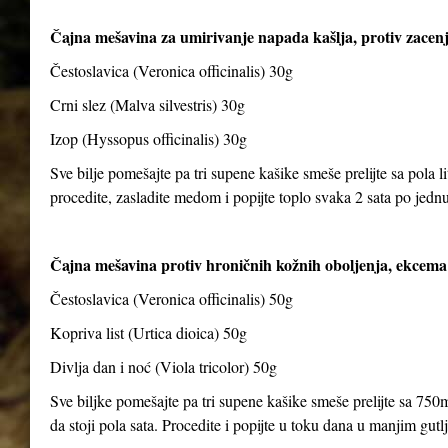
Čajna mešavina za umirivanje napada kašlja, protiv zacenj
Čestoslavica (Veronica officinalis) 30g
Crni slez (Malva silvestris) 30g
Izop (Hyssopus officinalis) 30g
Sve bilje pomešajte pa tri supene kašike smeše prelijte sa pola li
procedite, zasladite medom i popijte toplo svaka 2 sata po jedn
Čajna mešavina protiv hroničnih kožnih oboljenja, ekcema 
Čestoslavica (Veronica officinalis) 50g
Kopriva list (Urtica dioica) 50g
Divlja dan i noć (Viola tricolor) 50g
Sve biljke pomešajte pa tri supene kašike smeše prelijte sa 750m
da stoji pola sata. Procedite i popijte u toku dana u manjim gut