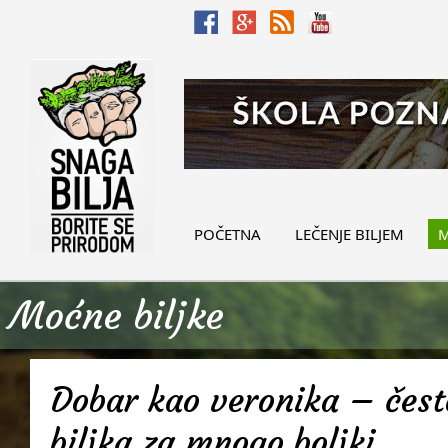
POČETNA
LEČENJE BILJEM
M
Moćne biljke
Dobar kao veronika – često
biljka za mnogo boljki