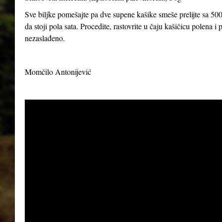
Sve biljke pomešajte pa dve supene kašike smeše prelijte sa 500
da stoji pola sata. Procedite, rastovrite u čaju kašičicu polena 
nezaslađeno.
Momčilo Antonijević