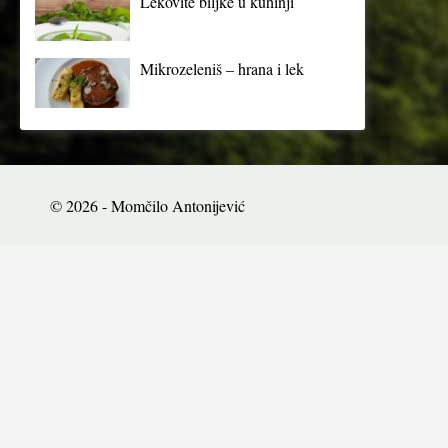
Lekovite biljke u kuhinji
Mikrozeleniš – hrana i lek
© 2026 - Momčilo Antonijević