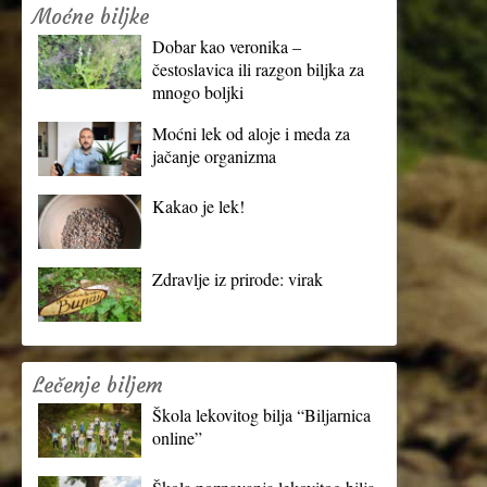
Moćne biljke
Dobar kao veronika –
čestoslavica ili razgon biljka za
mnogo boljki
Moćni lek od aloje i meda za
jačanje organizma
Kakao je lek!
Zdravlje iz prirode: virak
Lečenje biljem
Škola lekovitog bilja “Biljarnica
online”