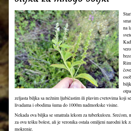
Star
smat
na l
svet
Kada
vero
brzo
Riml
čove
osob
bilj
otpa
zeljasta biljka sa nežnim ljubičastim ili plavim cvetovima koji 
livadama i obodima šuma do 1000m nadmorkske visine.
Nekada ova biljka se smatrala lekom za tuberkulozu. Srećom, n
za ovu tešku bolest, ali je veronika ostala omiljeni narodni lek 
mokrenje.