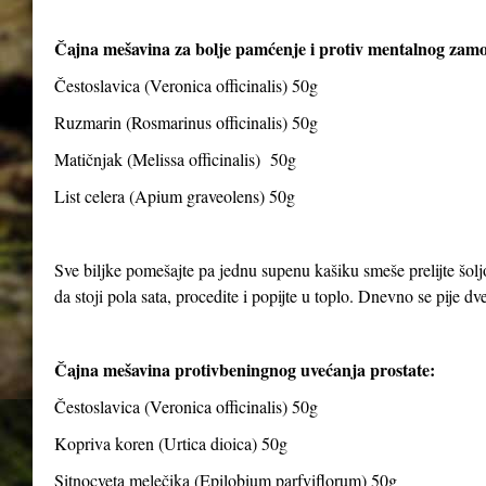
Čajna mešavina za bolje pamćenje i protiv mentalnog zam
Čestoslavica (Veronica officinalis) 50g
Ruzmarin (Rosmarinus officinalis) 50g
Matičnjak (Melissa officinalis) 50g
List celera (Apium graveolens) 50g
Sve biljke pomešajte pa jednu supenu kašiku smeše prelijte šolj
da stoji pola sata, procedite i popijte u toplo. Dnevno se pije dve 
Čajna mešavina protivbeningnog uvećanja prostate:
Čestoslavica (Veronica officinalis) 50g
Kopriva koren (Urtica dioica) 50g
Sitnocveta melečika (Epilobium parfviflorum) 50g