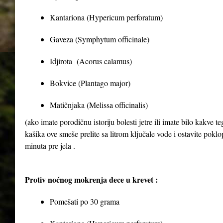
Kantariona (Hypericum perforatum)
Gaveza (Symphytum officinale)
Idjirota (Acorus calamus)
Bokvice (Plantago major)
Matičnjaka (Melissa officinalis)
(ako imate porodičnu istoriju bolesti jetre ili imate bilo kakve 
kašika ove smeše prelite sa litrom ključale vode i ostavite poklop
minuta pre jela .
Protiv noćnog mokrenja dece u krevet :
Pomešati po 30 grama