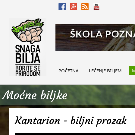
POČETNA
LEČENJE BILJEM
M
Moćne biljke
Kantarion - biljni prozak