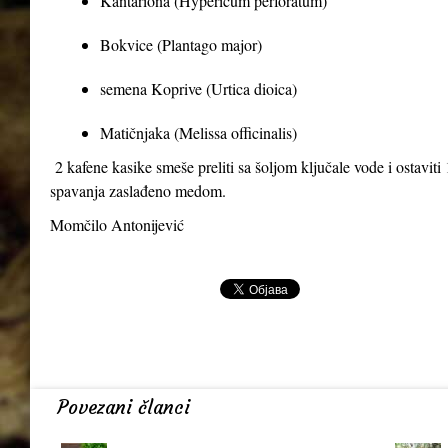
Kantariona (Hypericum perforatum)
Bokvice (Plantago major)
semena Koprive (Urtica dioica)
Matičnjaka (Melissa officinalis)
2 kafene kasike smeše preliti sa šoljom ključale vode i ostaviti 1
spavanja zaslađeno medom.
Momčilo Antonijević
Povezani članci