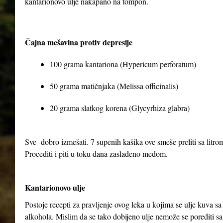
kantarionovo ulje nakapano na tompon.
Čajna mešavina protiv depresije
100 grama kantariona (Hypericum perforatum)
50 grama matičnjaka (Melissa officinalis)
20 grama slatkog korena (Glycyrhiza glabra)
Sve dobro izmešati. 7 supenih kašika ove smeše preliti sa litrom 
Procediti i piti u toku dana zaslađeno medom.
Kantarionovo ulje
Postoje recepti za pravljenje ovog leka u kojima se ulje kuva 
alkohola. Mislim da se tako dobijeno ulje nemože se porediti sa 