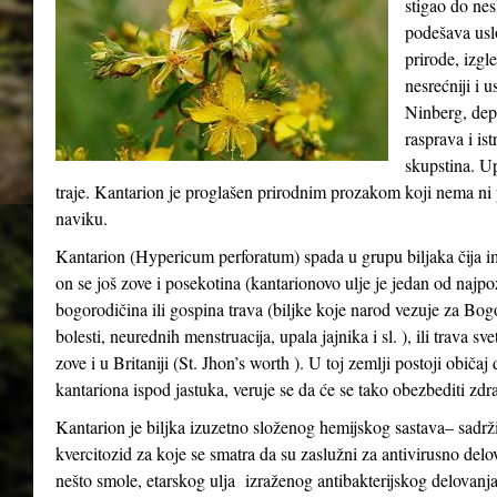
stigao do ne
podešava usl
prirode, izgle
nesrećniji i 
Ninberg, depr
rasprava i ist
skupstina. Up
traje. Kantarion je proglašen prirodnim prozakom koji nema ni p
naviku.
Kantarion (Hypericum perforatum) spada u grupu biljaka čija i
on se još zove i posekotina (kantarionovo ulje je jedan od najpo
bogorodičina ili gospina trava (biljke koje narod vezuje za Bo
bolesti, neurednih menstruacija, upala jajnika i sl. ), ili trava s
zove i u Britaniji (St. Jhon’s worth ). U toj zemlji postoji običa
kantariona ispod jastuka, veruje se da će se tako obezbediti zdra
Kantarion je biljka izuzetno složenog hemijskog sastava– sadrži
kvercitozid za koje se smatra da su zaslužni za antivirusno delo
nešto smole, etarskog ulja izraženog antibakterijskog delovanja