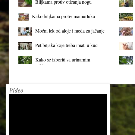
Biljkama protiv oticanja nogu
Kako biljkama protiv mamurluka
Moćni lek od aloje i meda za jačanje
organizma
Pet biljaka koje treba imati u kući
Kako se izboriti sa urinarnim
infekcijama?
Video