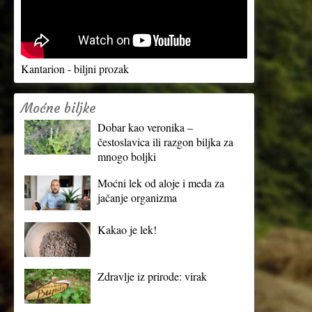
Kantarion - biljni prozak
Moćne biljke
Dobar kao veronika –
čestoslavica ili razgon biljka za
mnogo boljki
Moćni lek od aloje i meda za
jačanje organizma
Kakao je lek!
Zdravlje iz prirode: virak