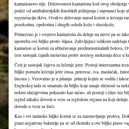
kantarionovo ulje. Delotvornost kantariona kod ovog oboljenja
potiče od antibakterijskih fenolskih jedinjenja i supstanci koje 
regeneraciju tkiva. Ovakvo delovanje narod koristi u lečenju ra
posekotina, opekotina i drugih ozleda kože i sluzokože.
Primećeno je i svojstvo kantariona da deluje na nerve pa se tak
upotreba ove biljke protiv išijasa. Zahvljujuci velikom sadržaju 
kantarion se koristi za ublažavanje predmenstrualnih bolova. Ov
čest sastojak čajnih mešavina protiv noćnog mokrenja dece u kr
Čest je sastojak čajeva za lečenje jetre. Postoji interesantna tez
biljke pomažu lečenju jetre (rusa, petrovac, iva, maslačak, žutot
lincura ). Verovatno je u pitanju princip kojim se vodila i tak
Engleskoj tada se smatralo da biljke koje imaju sličnosti sa n
nekim slučajevima pokazalo kao tačno, ali postoji i čitav niz bil
izgled nikako dovesti u vezu sa izgledom organa na koji deluju
dovode u vezu sa žuči.
Kao i sve taninske biljke koristi se za zaustavljanje proliva. Do
gram negativne bakterije pa se od ekstrakt a ove biljke prave va