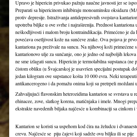
Upravo je hipericin privukao pažnju naučne javnosti jer se ispo
Preparati sa hipericinom inhibiraju monoaminsku oksidazu (MAO 
protiv depresije. Istraživanja antidepresivnih svojstava kantari
upotreba biljke u ove svrhe i najraširenija. Prednost kantariona 
neškodljivosti i malom broju kontraindikacija. Primećeno je da
povećava osetljivost kože na sunčeve zrake. Ova pojava je prv
kantariona pa preživale na suncu. Na njihovoj koži primećene su
kantarionovo ulje za sunčanje, ono je jedno od najboljih lekova
ne sme izlagati suncu. Hipericin je termolabilna supstanca (ne 
čistom obliku (u Švajcarskoj je usavršen specijalni postupak d
jedan kilogram ove supstance košta 10 000 evra. Neki terapeuti 
antikancerogeno i da pomažu onima koji su pretrpeli moždani u
Zahvaljujući flavonskim heterozidima kantarion se svrstava u re
ehinacee, zove, slatkog korena, matičnjaka i imele. Mnogi prepa
ekstrakte navedenih biljaka najčesće u kombinaciji sa cinkom 
Kantarion se koristi sa uspehom kod čira na želudcu i dvanae
crevu. Najčesće se piju čajevi koji sadrže ovu biljku ili se pije