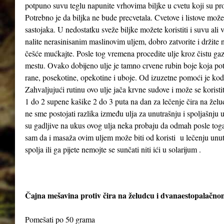
potpuno suvu teglu napunite vrhovima biljke u cvetu koji su pr
Potrebno je da biljka ne bude precvetala. Cvetove i listove možet
sastojaka. U nedostatku sveže biljke možete koristiti i suvu ali
nalite nerasinisanim maslinovim uljem, dobro zatvorite i držit
češće mućkajte. Posle tog vremena procedite ulje kroz čistu gaz
mestu. Ovako dobijeno ulje je tamno crvene rubin boje koja poti
rane, posekotine, opekotine i uboje. Od izuzetne pomoći je kod
Zahvaljujući rutinu ovo ulje jača krvne sudove i može se koristi
1 do 2 supene kašike 2 do 3 puta na dan za lečenje čira na želud
ne sme postojati razlika između ulja za unutrašnju i spoljašnju
su gadljive na ukus ovog ulja neka probaju da odmah posle to
sam da i masaža ovim uljem može biti od koristi u lečenju unutra
spolja ili ga pijete nemojte se sunčati niti ići u solarijum .
Čajna mešavina protiv čira na želudcu i dvanaestopalačno
Pomešati po 50 grama