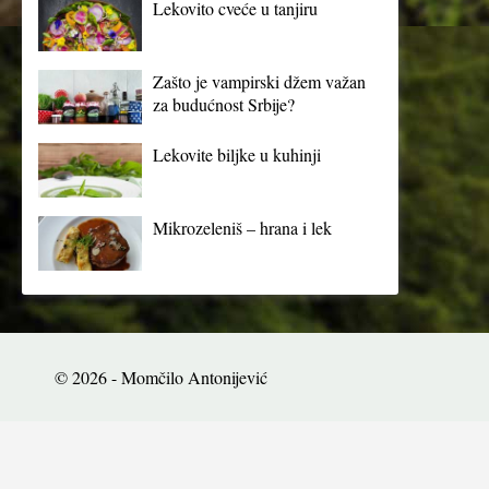
Lekovito cveće u tanjiru
Zašto je vampirski džem važan
za budućnost Srbije?
Lekovite biljke u kuhinji
Mikrozeleniš – hrana i lek
© 2026 - Momčilo Antonijević