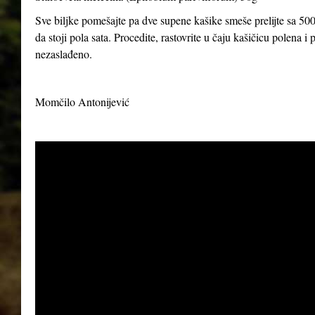
Sve biljke pomešajte pa dve supene kašike smeše prelijte sa 500
da stoji pola sata. Procedite, rastovrite u čaju kašičicu polena 
nezaslađeno.
Momčilo Antonijević