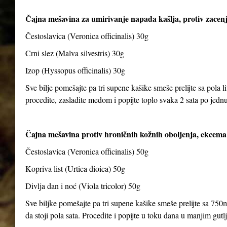
Čajna mešavina za umirivanje napada kašlja, protiv zacenj
Čestoslavica (Veronica officinalis) 30g
Crni slez (Malva silvestris) 30g
Izop (Hyssopus officinalis) 30g
Sve bilje pomešajte pa tri supene kašike smeše prelijte sa pola li
procedite, zasladite medom i popijte toplo svaka 2 sata po jedn
Čajna mešavina protiv hroničnih kožnih oboljenja, ekcema 
Čestoslavica (Veronica officinalis) 50g
Kopriva list (Urtica dioica) 50g
Divlja dan i noć (Viola tricolor) 50g
Sve biljke pomešajte pa tri supene kašike smeše prelijte sa 750m
da stoji pola sata. Procedite i popijte u toku dana u manjim gut