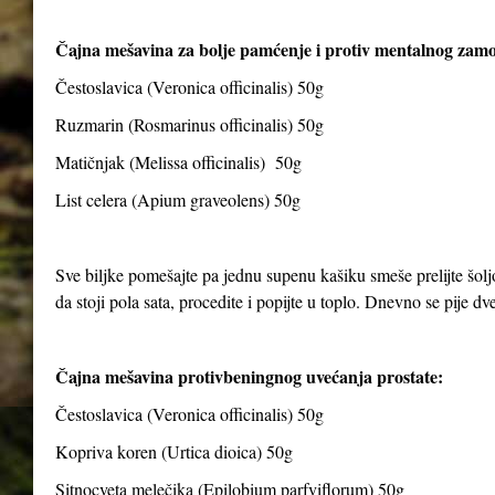
Čajna mešavina za bolje pamćenje i protiv mentalnog zam
Čestoslavica (Veronica officinalis) 50g
Ruzmarin (Rosmarinus officinalis) 50g
Matičnjak (Melissa officinalis) 50g
List celera (Apium graveolens) 50g
Sve biljke pomešajte pa jednu supenu kašiku smeše prelijte šolj
da stoji pola sata, procedite i popijte u toplo. Dnevno se pije dve 
Čajna mešavina protivbeningnog uvećanja prostate:
Čestoslavica (Veronica officinalis) 50g
Kopriva koren (Urtica dioica) 50g
Sitnocveta melečika (Epilobium parfviflorum) 50g