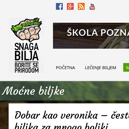
POČETNA
LEČENJE BILJEM
M
Moćne biljke
Dobar kao veronika – često
biljka za mnogo boljki