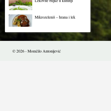
Lekovite biljke u kuhinji
Mikrozeleniš – hrana i lek
© 2026 - Momčilo Antonijević