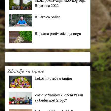
Škola poznavanja lekovitog bilja
Biljarnica 2022
Biljarnica online
Biljkama protiv oticanja nogu
Zdravlje sa trpeze
Lekovito cveće u tanjiru
Zašto je vampirski džem važan
za budućnost Srbije?