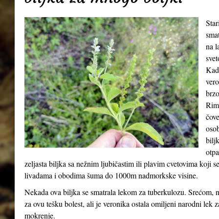
Star
smat
na l
svet
Kada
vero
brzo
Riml
čove
osob
bilj
otpa
zeljasta biljka sa nežnim ljubičastim ili plavim cvetovima koji 
livadama i obodima šuma do 1000m nadmorkske visine.
Nekada ova biljka se smatrala lekom za tuberkulozu. Srećom, n
za ovu tešku bolest, ali je veronika ostala omiljeni narodni lek 
mokrenje.