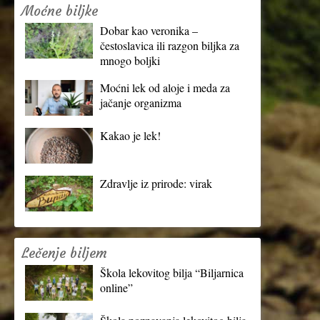
Moćne biljke
Dobar kao veronika –
čestoslavica ili razgon biljka za
mnogo boljki
Moćni lek od aloje i meda za
jačanje organizma
Kakao je lek!
Zdravlje iz prirode: virak
Lečenje biljem
Škola lekovitog bilja “Biljarnica
online”