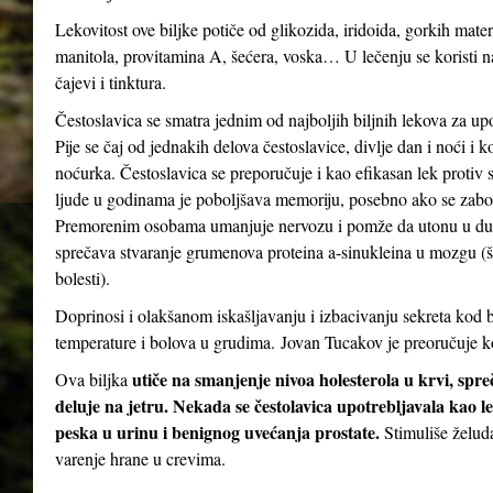
Lekovitost ove biljke potiče od glikozida, iridoida, gorkih mater
manitola, provitamina A, šećera, voska… U lečenju se koristi n
čajevi i tinktura.
Čestoslavica se smatra jednim od najboljih biljnih lekova za up
Pije se čaj od jednakih delova čestoslavice, divlje dan i noći i 
noćurka. Čestoslavica se preporučuje i kao efikasan lek protiv st
ljude u godinama je poboljšava memoriju, posebno ako se zabor
Premorenim osobama umanjuje nervozu i pomže da utonu u dubo
sprečava stvaranje grumenova proteina a-sinukleina u mozgu (
bolesti).
Doprinosi i olakšanom iskašljavanju i izbacivanju sekreta kod b
temperature i bolova u grudima. Jovan Tucakov je preoručuje ko
utiče na smanjenje nivoa holesterola u krvi, spr
Ova biljka
deluje na jetru. Nekada se čestolavica upotrebljavala kao le
peska u urinu i benignog uvećanja prostate.
Stimuliše želud
varenje hrane u crevima.