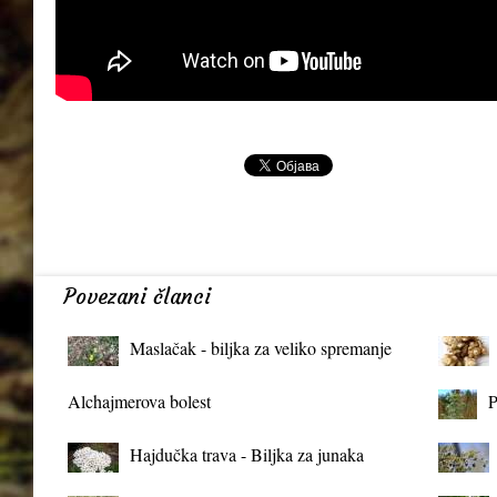
Povezani članci
Maslačak - biljka za veliko spremanje
organizma
Alchajmerova bolest
P
Hajdučka trava - Biljka za junaka