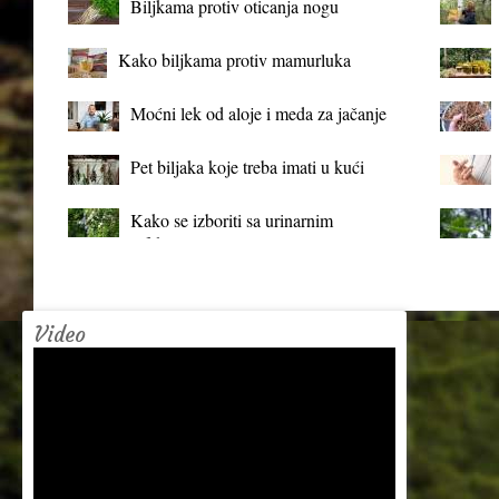
Biljkama protiv oticanja nogu
Kako biljkama protiv mamurluka
Moćni lek od aloje i meda za jačanje
organizma
Pet biljaka koje treba imati u kući
Kako se izboriti sa urinarnim
infekcijama?
Video