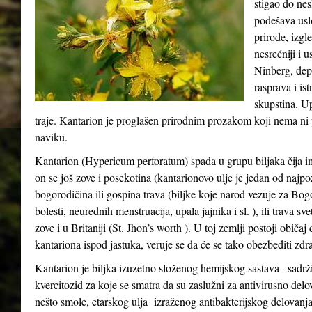
stigao do ne
podešava usl
prirode, izgle
nesrećniji i 
Ninberg, depr
rasprava i ist
skupstina. Up
traje. Kantarion je proglašen prirodnim prozakom koji nema ni p
naviku.
Kantarion (Hypericum perforatum) spada u grupu biljaka čija i
on se još zove i posekotina (kantarionovo ulje je jedan od najpo
bogorodičina ili gospina trava (biljke koje narod vezuje za Bo
bolesti, neurednih menstruacija, upala jajnika i sl. ), ili trava s
zove i u Britaniji (St. Jhon’s worth ). U toj zemlji postoji običa
kantariona ispod jastuka, veruje se da će se tako obezbediti zdra
Kantarion je biljka izuzetno složenog hemijskog sastava– sadrži
kvercitozid za koje se smatra da su zaslužni za antivirusno delo
nešto smole, etarskog ulja izraženog antibakterijskog delovanja