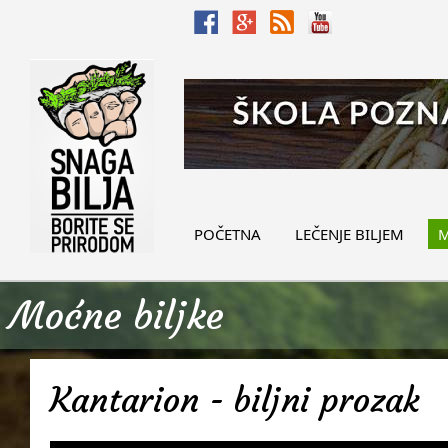
POČETNA
LEČENJE BILJEM
M
Moćne biljke
Kantarion - biljni prozak