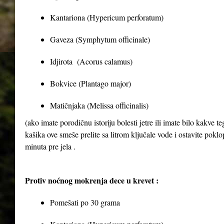
Kantariona (Hypericum perforatum)
Gaveza (Symphytum officinale)
Idjirota (Acorus calamus)
Bokvice (Plantago major)
Matičnjaka (Melissa officinalis)
(ako imate porodičnu istoriju bolesti jetre ili imate bilo kakve 
kašika ove smeše prelite sa litrom ključale vode i ostavite poklop
minuta pre jela .
Protiv noćnog mokrenja dece u krevet :
Pomešati po 30 grama