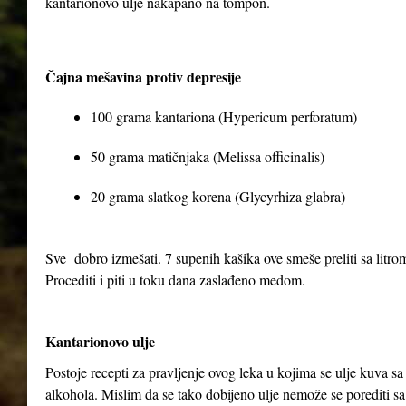
kantarionovo ulje nakapano na tompon.
Čajna mešavina protiv depresije
100 grama kantariona (Hypericum perforatum)
50 grama matičnjaka (Melissa officinalis)
20 grama slatkog korena (Glycyrhiza glabra)
Sve dobro izmešati. 7 supenih kašika ove smeše preliti sa litrom 
Procediti i piti u toku dana zaslađeno medom.
Kantarionovo ulje
Postoje recepti za pravljenje ovog leka u kojima se ulje kuva 
alkohola. Mislim da se tako dobijeno ulje nemože se porediti sa 