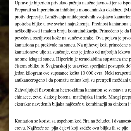
Upravo je hipericin privukao pažnju naučne javnosti jer se ispo
Preparati sa hipericinom inhibiraju monoaminsku oksidazu (MAO 
protiv depresije. Istraživanja antidepresivnih svojstava kantari
upotreba biljke u ove svrhe i najraširenija. Prednost kantariona 
neškodljivosti i malom broju kontraindikacija. Primećeno je da
povećava osetljivost kože na sunčeve zrake. Ova pojava je prv
kantariona pa preživale na suncu. Na njihovoj koži primećene su
kantarionovo ulje za sunčanje, ono je jedno od najboljih lekova
ne sme izlagati suncu. Hipericin je termolabilna supstanca (ne 
čistom obliku (u Švajcarskoj je usavršen specijalni postupak d
jedan kilogram ove supstance košta 10 000 evra. Neki terapeuti 
antikancerogeno i da pomažu onima koji su pretrpeli moždani u
Zahvaljujući flavonskim heterozidima kantarion se svrstava u re
ehinacee, zove, slatkog korena, matičnjaka i imele. Mnogi prepa
ekstrakte navedenih biljaka najčesće u kombinaciji sa cinkom 
Kantarion se koristi sa uspehom kod čira na želudcu i dvanae
crevu. Najčesće se piju čajevi koji sadrže ovu biljku ili se pije