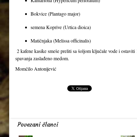
Kantariona (Hypericum perforatum)
Bokvice (Plantago major)
semena Koprive (Urtica dioica)
Matičnjaka (Melissa officinalis)
2 kafene kasike smeše preliti sa šoljom ključale vode i ostaviti 1
spavanja zaslađeno medom.
Momčilo Antonijević
Povezani članci