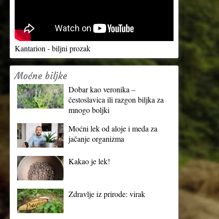
Kantarion - biljni prozak
Moćne biljke
Dobar kao veronika –
čestoslavica ili razgon biljka za
mnogo boljki
Moćni lek od aloje i meda za
jačanje organizma
Kakao je lek!
Zdravlje iz prirode: virak