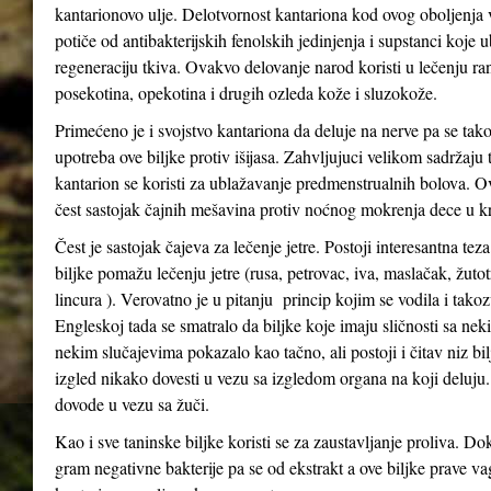
kantarionovo ulje. Delotvornost kantariona kod ovog oboljenja
potiče od antibakterijskih fenolskih jedinjenja i supstanci koje 
regeneraciju tkiva. Ovakvo delovanje narod koristi u lečenju ra
posekotina, opekotina i drugih ozleda kože i sluzokože.
Primećeno je i svojstvo kantariona da deluje na nerve pa se tak
upotreba ove biljke protiv išijasa. Zahvljujuci velikom sadržaju 
kantarion se koristi za ublažavanje predmenstrualnih bolova. Ov
čest sastojak čajnih mešavina protiv noćnog mokrenja dece u kr
Čest je sastojak čajeva za lečenje jetre. Postoji interesantna tez
biljke pomažu lečenju jetre (rusa, petrovac, iva, maslačak, žutot
lincura ). Verovatno je u pitanju princip kojim se vodila i tak
Engleskoj tada se smatralo da biljke koje imaju sličnosti sa n
nekim slučajevima pokazalo kao tačno, ali postoji i čitav niz bil
izgled nikako dovesti u vezu sa izgledom organa na koji deluju
dovode u vezu sa žuči.
Kao i sve taninske biljke koristi se za zaustavljanje proliva. Do
gram negativne bakterije pa se od ekstrakt a ove biljke prave va