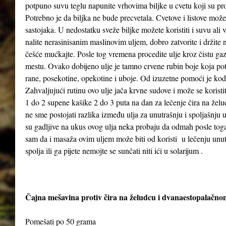
potpuno suvu teglu napunite vrhovima biljke u cvetu koji su pr
Potrebno je da biljka ne bude precvetala. Cvetove i listove možet
sastojaka. U nedostatku sveže biljke možete koristiti i suvu ali
nalite nerasinisanim maslinovim uljem, dobro zatvorite i držit
češće mućkajte. Posle tog vremena procedite ulje kroz čistu gaz
mestu. Ovako dobijeno ulje je tamno crvene rubin boje koja poti
rane, posekotine, opekotine i uboje. Od izuzetne pomoći je kod
Zahvaljujući rutinu ovo ulje jača krvne sudove i može se koristi
1 do 2 supene kašike 2 do 3 puta na dan za lečenje čira na želud
ne sme postojati razlika između ulja za unutrašnju i spoljašnju
su gadljive na ukus ovog ulja neka probaju da odmah posle to
sam da i masaža ovim uljem može biti od koristi u lečenju unutra
spolja ili ga pijete nemojte se sunčati niti ići u solarijum .
Čajna mešavina protiv čira na želudcu i dvanaestopalačno
Pomešati po 50 grama