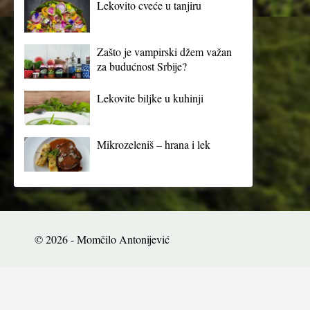
Lekovito cveće u tanjiru
Zašto je vampirski džem važan
za budućnost Srbije?
Lekovite biljke u kuhinji
Mikrozeleniš – hrana i lek
© 2026 - Momčilo Antonijević