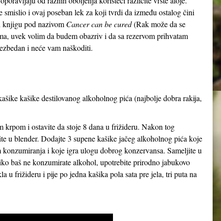
 oporavljaju od raznih oboljenja koristeći različite vrste aloje.
 smislio i ovaj poseban lek za koji tvrdi da između ostalog čini
o i knjigu pod nazivom
Cancer can be cured
(Rak može da se
jkama, uvek volim da budem obazriv i da sa rezervom prihvatam
 bezbedan i neće vam naškoditi.
kašike kašike destilovanog alkoholnog pića (najbolje dobra rakija,
m krpom i ostavite da stoje 8 dana u frižideru. Nakon tog
ite u blender. Dodajte 3 supene kašike jačeg alkoholnog pića koje
om konzumiranja i koje igra ulogu dobrog konzervansa. Sameljite u
iko baš ne konzumirate alkohol, upotrebite prirodno jabukovo
la u frižideru i pije po jedna kašika pola sata pre jela, tri puta na