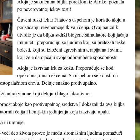
Aloja je sukulentna biljka poreklom iz Afrike, poznata
po neverovatnoj lekovitosti!
Čuveni ruski lekar Filatov s uspehom je koristio aloju u
podsticanju regeneracije tkiva i ćelija. Ovaj naučnik
utvrdio je da biljka sadrži biogene stimulatore koji jačaju
imunitet i preporučuju se ljudima koji su preležali teške
bolesti, koji su izloženi agresivnim terapijama i svima
koji žele da ojačaju svoje odbrambene sposobnosti.
Aloja je izvrstan lek za kožu. Preporučuje se kod
opekotina, rana i ekcema. Sa uspehom se koristi i u
naestopalačnom crevu. Deluje snažno protivupalno.
drži antrakvinone koji deluju i blago laksativno.
vornost akoje kao protivupalnog sredstva I dokazali da ova biljka
tornih ćelija I hemijskih jedinjenja koja izazivaju upalu.
 ili uremije.
o veći deo života proveo je među siromašnim ljudima pomažući