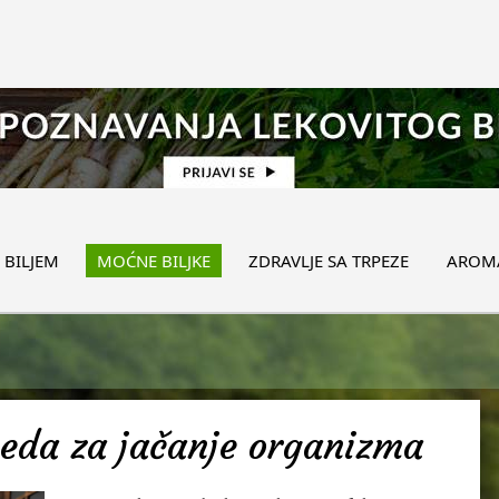
 BILJEM
MOĆNE BILJKE
ZDRAVLJE SA TRPEZE
AROMA
meda za jačanje organizma