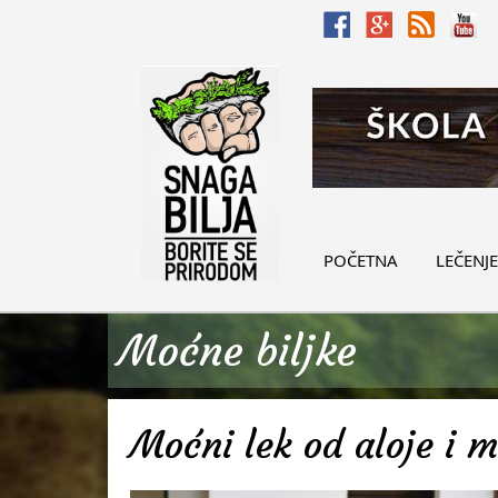
POČETNA
LEČENJE
Moćne biljke
Moćni lek od aloje i 