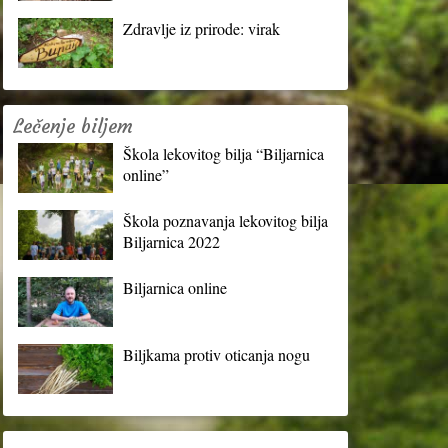
Zdravlje iz prirode: virak
Lečenje biljem
Škola lekovitog bilja “Biljarnica
online”
Škola poznavanja lekovitog bilja
Biljarnica 2022
Biljarnica online
Biljkama protiv oticanja nogu