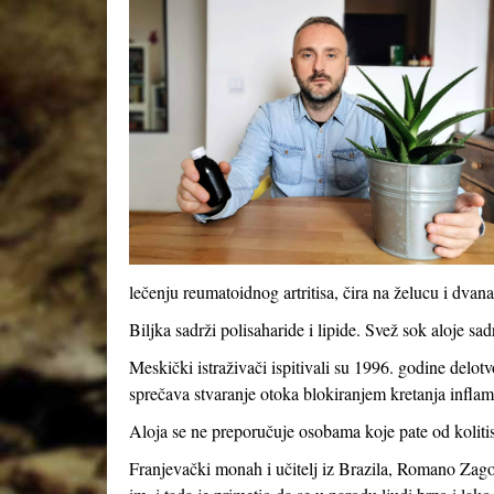
lečenju reumatoidnog artritisa, čira na želucu i dva
Biljka sadrži polisaharide i lipide. Svež sok aloje sa
Meskički istraživači ispitivali su 1996. godine delot
sprečava stvaranje otoka blokiranjem kretanja inflama
Aloja se ne preporučuje osobama koje pate od kolitisa
Franjevački monah i učitelj iz Brazila, Romano Zag