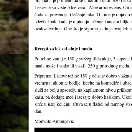
im, i tada je primetio da se u narodu ljudi brzo i lako
Lekovite su vrste Aloe vera i Aloe arborescens. On je
čuda za prevenciju i lečenje raka. O tome je objavi
izleči). Ipak, kada je u pitanju lečenje kancera bil
ovakve tvrdnje. Ono što je sigurno je da je ovaj lek
Recept za lek od aloje i meda
Potrebno vam je: 150 g svežeg lišća aloje, 3 supene 
mada može i votka ili viski), 250 g prirodnog meda.
Priprema: Listove težine 150 g očistite dobro vlažno
vremena, uklonite bodlje, isecite na komadiće i ubac
služi za bolju apsorciju na kapilarnom nivou prilik
kašu, pa dodajte med i izešajte dobro kašikom. Ukol
sirće u istoj količini. Čuva se u flašici od tamnog stak
dan.
Momčilo Antonijević