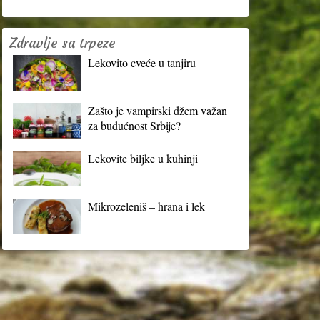
Zdravlje sa trpeze
Lekovito cveće u tanjiru
Zašto je vampirski džem važan
za budućnost Srbije?
Lekovite biljke u kuhinji
Mikrozeleniš – hrana i lek