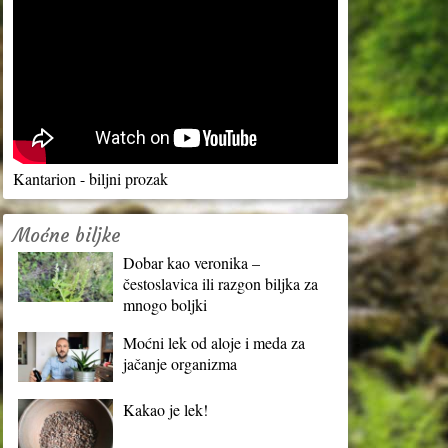
Kantarion - biljni prozak
Moćne biljke
Dobar kao veronika –
čestoslavica ili razgon biljka za
mnogo boljki
Moćni lek od aloje i meda za
jačanje organizma
Kakao je lek!