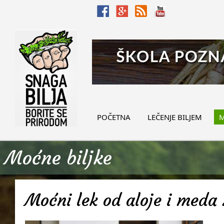
POČETNA
LEČENJE BILJEM
M
Moćne biljke
Moćni lek od aloje i meda