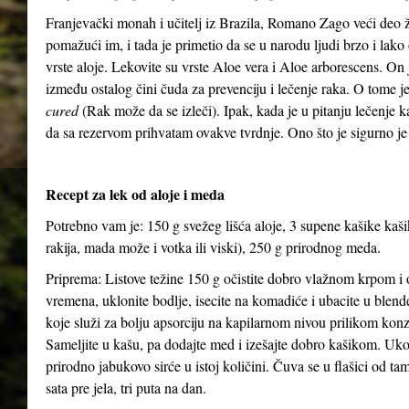
Franjevački monah i učitelj iz Brazila, Romano Zago veći deo 
pomažući im, i tada je primetio da se u narodu ljudi brzo i lako 
vrste aloje. Lekovite su vrste Aloe vera i Aloe arborescens. On j
između ostalog čini čuda za prevenciju i lečenje raka. O tome 
cured
(Rak može da se izleči). Ipak, kada je u pitanju lečenje 
da sa rezervom prihvatam ovakve tvrdnje. Ono što je sigurno je
Recept za lek od aloje i meda
Potrebno vam je: 150 g svežeg lišća aloje, 3 supene kašike kaš
rakija, mada može i votka ili viski), 250 g prirodnog meda.
Priprema: Listove težine 150 g očistite dobro vlažnom krpom i o
vremena, uklonite bodlje, isecite na komadiće i ubacite u blen
koje služi za bolju apsorciju na kapilarnom nivou prilikom kon
Sameljite u kašu, pa dodajte med i izešajte dobro kašikom. Uko
prirodno jabukovo sirće u istoj količini. Čuva se u flašici od ta
sata pre jela, tri puta na dan.