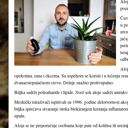
Aloj
pozn
Čuve
u po
utvr
jača
prel
tera
odb
Aloj
opekotina, rana i ekcema. Sa uspehom se koristi i u lečenju reum
dvanaestopalačnom crevu. Deluje snažno protivupalno.
Biljka sadrži polisaharide i lipide. Svež sok aloje sadrži antrakv
Meskički istraživači ispitivali su 1996. godine delotvornost ak
biljka sprečava stvaranje otoka blokiranjem kretanja inflamatorni
upalu.
Aloja se ne preporučuje osobama koje pate od kolitisa ili uremij