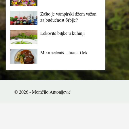
Zašto je vampirski džem važan
za budućnost Srbije?
Lekovite biljke u kuhinji
Mikrozeleniš – hrana i lek
© 2026 - Momčilo Antonijević