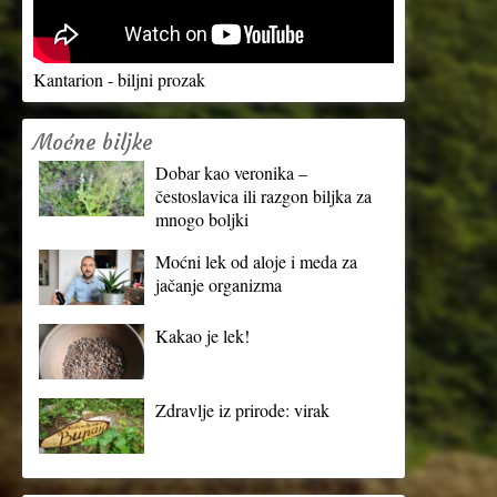
Kantarion - biljni prozak
Moćne biljke
Dobar kao veronika –
čestoslavica ili razgon biljka za
mnogo boljki
Moćni lek od aloje i meda za
jačanje organizma
Kakao je lek!
Zdravlje iz prirode: virak