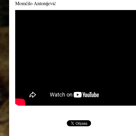
Momčilo Antonijević