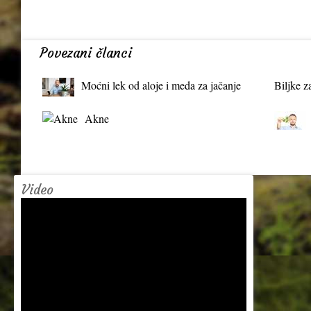
Povezani članci
Moćni lek od aloje i meda za jačanje
Biljke z
organizma
Akne
Video