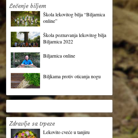
Lečenje biljem
Škola lekovitog bilja “Biljarnica
online”
Škola poznavanja lekovitog bilja
Biljarnica 2022
Biljarnica online
Biljkama protiv oticanja nogu
Zdravlje sa trpeze
Lekovito cveće u tanjiru