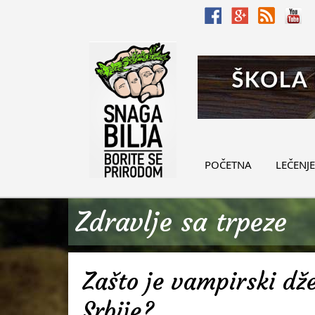
POČETNA
LEČENJE
Zdravlje sa trpeze
Zašto je vampirski d
Srbije?