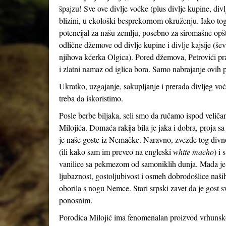
špajzu! Sve ove divlje voćke (plus divlje kupine, divl
blizini, u ekološki besprekornom okruženju. Iako tog
potencijal za našu zemlju, posebno za siromašne opšt
odlične džemove od divlje kupine i divlje kajsije (šev
njihova kćerka Olgica). Pored džemova, Petrovići pra
i zlatni namaz od iglica bora. Samo nabrajanje ovih p
Ukratko, uzgajanje, sakupljanje i prerada divljeg voć
treba da iskoristimo.
Posle berbe biljaka, seli smo da ručamo ispod veliča
Milojića. Domaća rakija bila je jaka i dobra, proja s
je naše goste iz Nemačke. Naravno, zvezde tog divnog
(ili kako sam im preveo na engleski
white macho
) i 
vanilice sa pekmezom od samoniklih dunja. Mada je hr
ljubaznost, gostoljubivost i osmeh dobrodošlice naši
oborila s nogu Nemce. Stari srpski zavet da je gost s
ponosnim.
Porodica Milojić ima fenomenalan proizvod vrhunsko