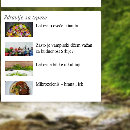
Zdravlje sa trpeze
Lekovito cveće u tanjiru
Zašto je vampirski džem važan
za budućnost Srbije?
Lekovite biljke u kuhinji
Mikrozeleniš – hrana i lek