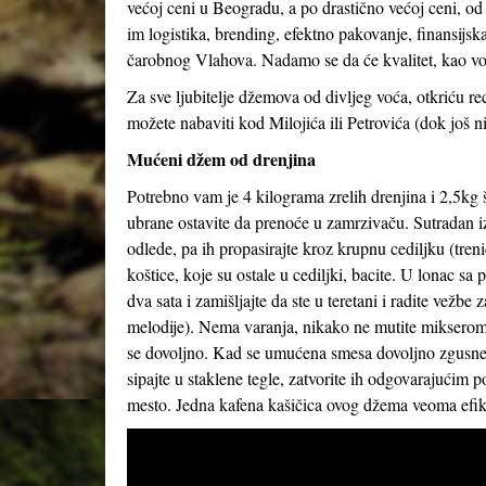
većoj ceni u Beogradu, a po drastično većoj ceni, od
im logistika, brending, efektno pakovanje, finansijs
čarobnog Vlahova. Nadamo se da će kvalitet, kao vod
Za sve ljubitelje džemova od divljeg voća, otkriću 
možete nabaviti kod Milojića ili Petrovića (dok još ni
Mućeni džem od drenjina
Potrebno vam je 4 kilograma zrelih drenjina i 2,5kg š
ubrane ostavite da prenoće u zamrzivaču. Sutradan i
odlede, pa ih propasirajte kroz krupnu cediljku (treni
koštice, koje su ostale u cediljki, bacite. U lonac s
dva sata i zamišljajte da ste u teretani i radite vežbe
melodije). Nema varanja, nikako ne mutite mikserom,
se dovoljno. Kad se umućena smesa dovoljno zgusne (
sipajte u staklene tegle, zatvorite ih odgovarajućim
mesto. Jedna kafena kašičica ovog džema veoma efika