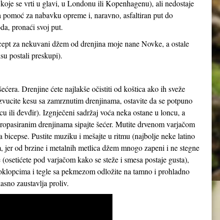
 koje se vrti u glavi, u Londonu ili Kopenhagenu), ali nedostaje
ka pomoć za nabavku opreme i, naravno, asfaltiran put do
a, pronaći svoj put.
recept za nekuvani džem od drenjina moje nane Novke, a ostale
su postali preskupi).
ećera. Drenjine ćete najlakše očistiti od koštica ako ih sveže
zvucite kesu sa zamrznutim drenjinama, ostavite da se potpuno
cu ili đevđir). Izgnječeni sadržaj voća neka ostane u loncu, a
a propasiranim drenjinama sipajte šećer. Mutite drvenom varjačom
 za bicepse. Pustite muziku i mešajte u ritmu (najbolje neke latino
 jer od brzine i metalnih metlica džem mnogo zapeni i ne stegne
osetićete pod varjačom kako se steže i smesa postaje gusta),
 poklopcima i tegle sa pekmezom odložite na tamno i prohladno
sno zaustavlja proliv.