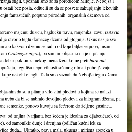
kanja stigli, upoznali smo se sa porodicom Milojić. Nebojša i
ostali bez posla, odlučili su da se posvete sakupljanju lekovitih
vljenju fantastičnih potpuno prirodnih, organskih džemova od
beremo majčinu dušicu, hajdučku travu, ranjenika, zovu, rastavić
ad je otvorio teglu domaćeg džema od gloginja. Ukus nas je sve
ma o kakvom džemu se radi i od koje biljke se pravi, nisam
skom
Crataegus nigra
), pa sam im objasnio da je u pitanju
da dobar poklon za nekog menadžera kome preti
burn out
opuštaju, regulišu nepravilnosti srčanog ritma i poboljšavaju
da kupe nekoliko tegli. Tada smo saznali da Nebojša teglu džema
bjasnim da su u pitanju vrlo sitni plodovi u kojima se nalazi
 treba da bi se nabralo dovoljno plodova za kilogram džema, pa
rane semenke, ponovo kuvaju sa šećerom do željene gustine...
a: od trnjina (varijanta bez šećera je idealna za dijabetičare), od
je), od samonikle dunje i drenjina (odličan kućni lek za
 divljeg duda... Ukratko, prava mala, ukusna i mirisna apoteka u