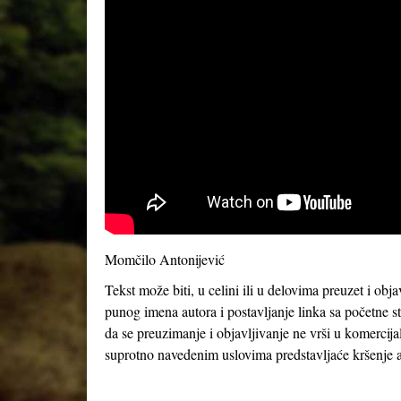
Momčilo Antonijević
Tekst može biti, u celini ili u delovima preuzet i obj
punog imena autora i postavljanje linka sa početne s
da se preuzimanje i objavljivanje ne vrši u komercija
suprotno navedenim uslovima predstavljaće kršenje a