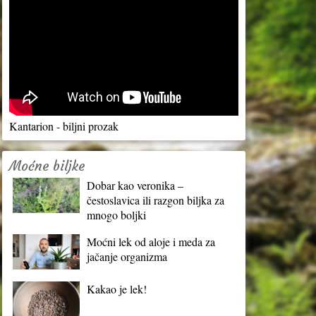
Kantarion - biljni prozak
Moćne biljke
Dobar kao veronika –
čestoslavica ili razgon biljka za
mnogo boljki
Moćni lek od aloje i meda za
jačanje organizma
Kakao je lek!