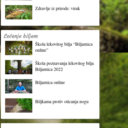
Zdravlje iz prirode: virak
Lečenje biljem
Škola lekovitog bilja “Biljarnica
online”
Škola poznavanja lekovitog bilja
Biljarnica 2022
Biljarnica online
Biljkama protiv oticanja nogu