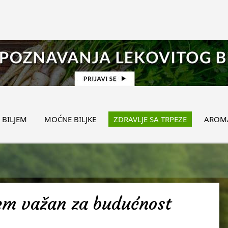
 BILJEM
MOĆNE BILJKE
ZDRAVLJE SA TRPEZE
AROMA
žem važan za budućnost