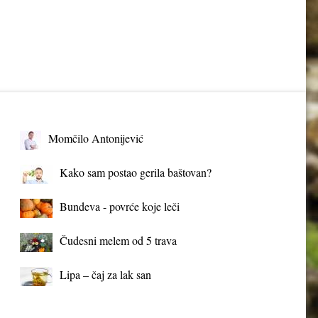
Momčilo Antonijević
Kako sam postao gerila baštovan?
Bundeva - povrće koje leči
Čudesni melem od 5 trava
Lipa – čaj za lak san