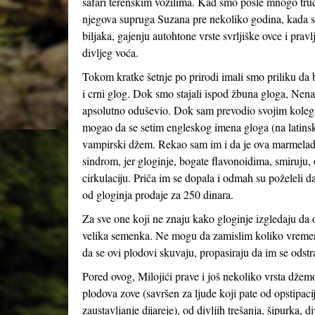
safari terenskim vozilima. Kad smo posle mnogo truc
njegova supruga Suzana pre nekoliko godina, kada su 
biljaka, gajenju autohtone vrste svrljiške ovce i pra
divljeg voća.
Tokom kratke šetnje po prirodi imali smo priliku da 
i crni glog. Dok smo stajali ispod žbuna gloga, Nen
apsolutno oduševio. Dok sam prevodio svojim kolega
mogao da se setim engleskog imena gloga (na latin
vampirski džem. Rekao sam im i da je ova marmela
sindrom, jer gloginje, bogate flavonoidima, smiruju, 
cirkulaciju. Priča im se dopala i odmah su poželeli 
od gloginja prodaje za 250 dinara.
Za sve one koji ne znaju kako gloginje izgledaju da o
velika semenka. Ne mogu da zamislim koliko vremena
da se ovi plodovi skuvaju, propasiraju da im se odst
Pored ovog, Milojići prave i još nekoliko vrsta džemov
plodova zove (savršen za ljude koji pate od opstipaci
zaustavljanje dijareje), od divljih trešanja, šipurka,