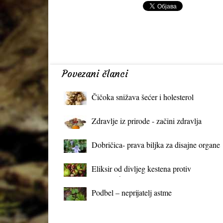
Povezani članci
Čičoka snižava šećer i holesterol
Zdravlje iz prirode - začini zdravlja
Dobričica- prava biljka za disajne organe
Eliksir od divljeg kestena protiv
proširenih vena
Podbel – neprijatelj astme