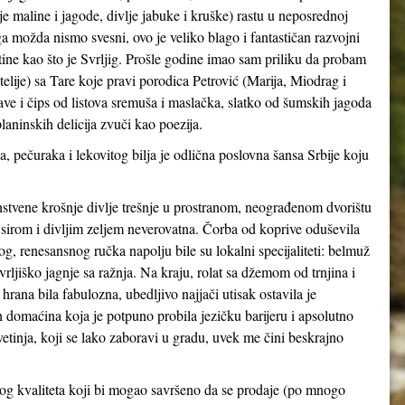
je maline i jagode, divlje jabuke i kruške) rastu u neposrednoj
a možda nismo svesni, ovo je veliko blago i fantastičan razvojni
ine kao što je Svrljig. Prošle godine imao sam priliku da probam
telije) sa Tare koje pravi porodica Petrović (Marija, Miodrag i
ve i čips od listova sremuša i maslačka, slatko od šumskih jagoda
laninskih delicija zvuči kao poezija.
a, pečuraka i lekovitog bilja je odlična poslovna šansa Srbije koju
nstvene krošnje divlje trešnje u prostranom, neograđenom dvorištu
a sirom i divljim zeljem neverovatna. Čorba od koprive oduševila
, renesansnog ručka napolju bile su lokalni specijaliteti: belmuž
svrljiško jagnje sa ražnja. Na kraju, rolat sa džemom od trnjina i
ana bila fabulozna, ubedljivo najjači utisak ostavila je
h domaćina koja je potpuno probila jezičku barijeru i apsolutno
vetinja, koji se lako zaboravi u gradu, uvek me čini beskrajno
g kvaliteta koji bi mogao savršeno da se prodaje (po mnogo