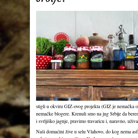
stigli u okviru GIZ-ovog projekta (GIZ je nemačka or
nemačke blogere. Krenuli smo na jug Srbije da berem
i svrljiško jagnje, pravimo travaricu i, naravno, uživ
Naši domaćini žive u selu Vlahovo, do kog nema asf