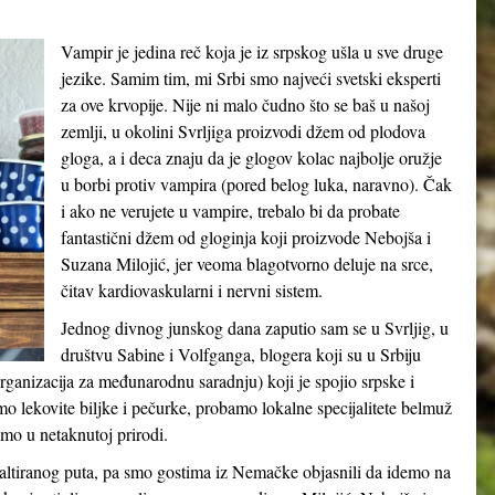
Vampir je jedina reč koja je iz srpskog ušla u sve druge
jezike. Samim tim, mi Srbi smo najveći svetski eksperti
za ove krvopije. Nije ni malo čudno što se baš u našoj
zemlji, u okolini Svrljiga proizvodi džem od plodova
gloga, a i deca znaju da je glogov kolac najbolje oružje
u borbi protiv vampira (pored belog luka, naravno). Čak
i ako ne verujete u vampire, trebalo bi da probate
fantastični džem od gloginja koji proizvode Nebojša i
Suzana Milojić, jer veoma blagotvorno deluje na srce,
čitav kardiovaskularni i nervni sistem.
Jednog divnog junskog dana zaputio sam se u Svrljig, u
društvu Sabine i Volfganga, blogera koji su u Srbiju
ganizacija za međunarodnu saradnju) koji je spojio srpske i
o lekovite biljke i pečurke, probamo lokalne specijalitete belmuž
amo u netaknutoj prirodi.
altiranog puta, pa smo gostima iz Nemačke objasnili da idemo na