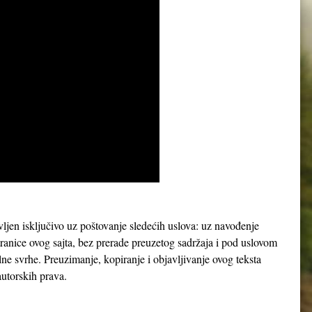
avljen isključivo uz poštovanje sledećih uslova: uz navođenje
tranice ovog sajta, bez prerade preuzetog sadržaja i pod uslovom
lne svrhe. Preuzimanje, kopiranje i objavljivanje ovog teksta
utorskih prava.