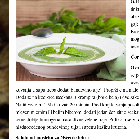
Od l
tink
obav
gaje
Biće
mog
rece
Čor
Ova 
se p
uveć
kuvanja u supu treba dodati bundevino ulje). Propržite na malo
Dodajte na kocikice iseckana 3 krompira (bolje bela) i dve šak
Naliti vodom (1,5l) i kuvati 20 minuta. Pred kraj kuvanja posol
mlevenim crnim ili belim biberom, dodati jedan čen sitno seck
se ne dobije homogena masa divne zelene boje. Prilikom serviran
hladnoceđenog bundevinog ulja i supenu kašiku krutona.
Salata od maslčka za čišćenje jetre: