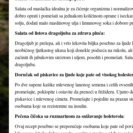
Salata od maslačka idealna je za čićenje organizma i normalizov
dobro oprati i pomešati sa jednakom količinom oprane i isecka
solju, dodati malo maslinovog ulja i limunovog soka i doboro p
Salata od listova dragoljuba za zdrava pluća:
Dragoljub je prelepa, ali i vrlo lekovita biljka posebno za ljud
neobičnog ljutkastog ukusa koji donekle podseća na rukolu, ali j
začiniti ih jabukovim sirćetom i uljem, posoliti i promešati. Sa
dragoljuba.
Doručak od piskavice za ljude koje pate od visokog holesterol
Po dve supene kašike mlevenog lanenog semena i celih ovsenih 
promešajte, poklopite i ostavite da prenoći u frižideru. Ujutro
piskavice i mlevenog cimeta. Promešajte i pojedite na prazan 
osobama koje su rezistentne na insulin.
Pečena čičoka sa ruzmarinom za snižavanje holeterola
:
Ovaj recept posebno se preporučuje osobama koje pate od povišen