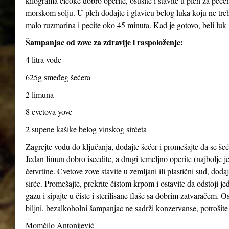
kilograma čičoke dobro operite, osušite i stavite u pleh za pečen
morskom solju. U pleh dodajte i glavicu belog luka koju ne treba
malo ruzmarina i pecite oko 45 minuta. Kad je gotovo, beli luk i
Šampanjac od zove za zdravlje i raspoloženje:
4 litra vode
625g smeđeg šećera
2 limuna
8 cvetova yove
2 supene kašike belog vinskog sirćeta
Zagrejte vodu do ključanja, dodajte šećer i promešajte da se šeće
Jedan limun dobro iscedite, a drugi temeljno operite (najbolje je
četvrtine. Cvetove zove stavite u zemljani ili plastični sud, dod
sirće. Promešajte, prekrite čistom krpom i ostavite da odstoji j
gazu i sipajte u čiste i sterilisane flaše sa dobrim zatvaračem. O
biljni, bezalkoholni šampanjac ne sadrži konzervanse, potrošite 
Momčilo Antonijević