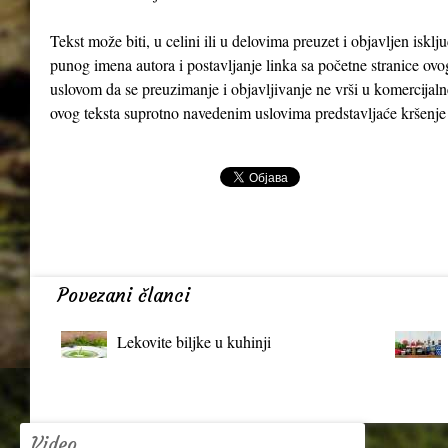
Tekst može biti, u celini ili u delovima preuzet i objavljen iskl
punog imena autora i postavljanje linka sa početne stranice ovo
uslovom da se preuzimanje i objavljivanje ne vrši u komercijaln
ovog teksta suprotno navedenim uslovima predstavljaće kršenje
Povezani članci
Lekovite biljke u kuhinji
Video