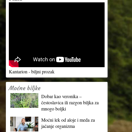
Kantarion - biljni prozak
Moćne biljke
Dobar kao veronika –
čestoslavica ili razgon biljka za
mnogo boljki
Moćni lek od aloje i meda za
jačanje organizma