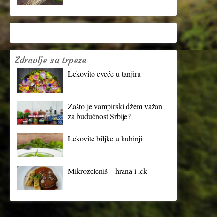
Zdravlje sa trpeze
Lekovito cveće u tanjiru
Zašto je vampirski džem važan
za budućnost Srbije?
Lekovite biljke u kuhinji
Mikrozeleniš – hrana i lek