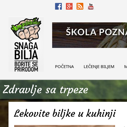
POČETNA
LEČENJE BILJEM
M
Zdravlje sa trpeze
Lekovite biljke u kuhinji