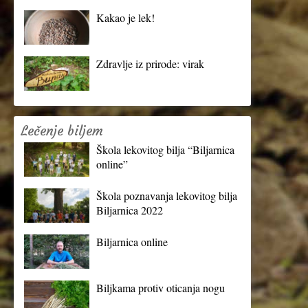
Kakao je lek!
Zdravlje iz prirode: virak
Lečenje biljem
Škola lekovitog bilja “Biljarnica
online”
Škola poznavanja lekovitog bilja
Biljarnica 2022
Biljarnica online
Biljkama protiv oticanja nogu