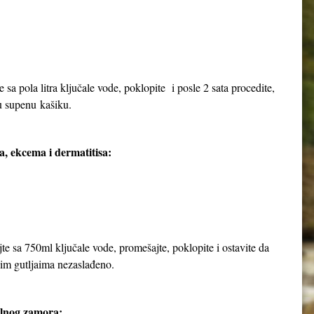
e sa pola litra ključale vode, poklopite i posle 2 sata procedite,
nu supenu kašiku.
a, ekcema i dermatitisa:
jte sa 750ml ključale vode, promešajte, poklopite i ostavite da
njim gutljaima nezaslađeno.
alnog zamora: