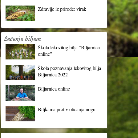
Zdravlje iz prirode: virak
Lečenje biljem
Škola lekovitog bilja “Biljarnica
online”
Škola poznavanja lekovitog bilja
Biljarnica 2022
Biljarnica online
Biljkama protiv oticanja nogu