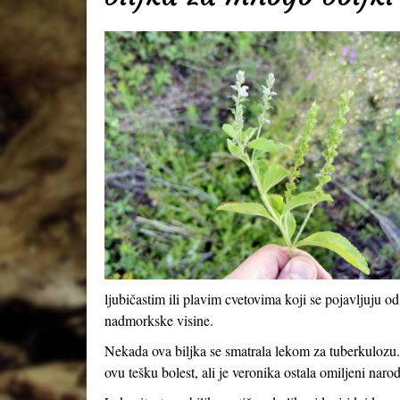
ljubičastim ili plavim cvetovima koji se pojavljuju
nadmorkske visine.
Nekada ova biljka se smatrala lekom za tuberkulozu.
ovu tešku bolest, ali je veronika ostala omiljeni naro