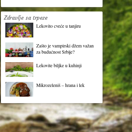
Zdravlje sa trpeze
Lekovito cveće u tanjiru
Zašto je vampirski džem važan
za budućnost Srbije?
Lekovite biljke u kuhinji
Mikrozeleniš – hrana i lek