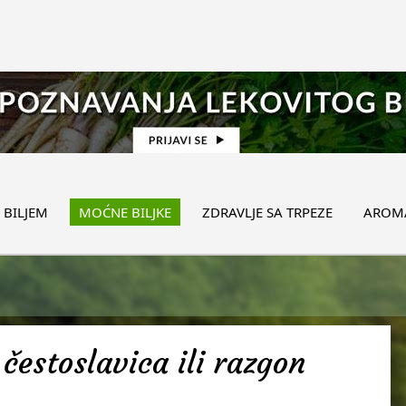
 BILJEM
MOĆNE BILJKE
ZDRAVLJE SA TRPEZE
AROMA
čestoslavica ili razgon