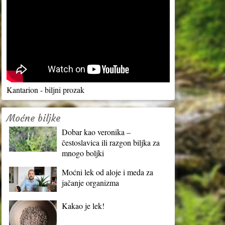
Kantarion - biljni prozak
Moćne biljke
Dobar kao veronika –
čestoslavica ili razgon biljka za
mnogo boljki
Moćni lek od aloje i meda za
jačanje organizma
Kakao je lek!