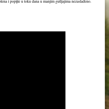
 polena i popijte u toku dana u manjim gutljajima nezaslađeno.