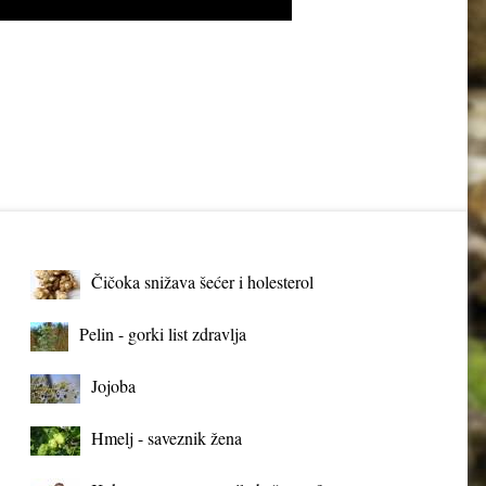
Čičoka snižava šećer i holesterol
Pelin - gorki list zdravlja
Jojoba
Hmelj - saveznik žena