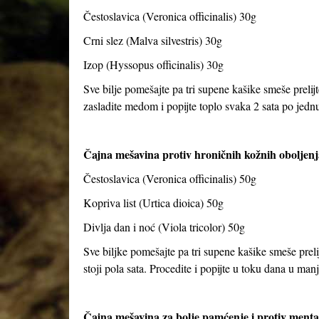
Čestoslavica (Veronica officinalis) 30g
Crni slez (Malva silvestris) 30g
Izop (Hyssopus officinalis) 30g
Sve bilje pomešajte pa tri supene kašike smeše prelijt
zasladite medom i popijte toplo svaka 2 sata po jed
Čajna mešavina protiv hroničnih kožnih oboljenj
Čestoslavica (Veronica officinalis) 50g
Kopriva list (Urtica dioica) 50g
Divlja dan i noć (Viola tricolor) 50g
Sve biljke pomešajte pa tri supene kašike smeše preli
stoji pola sata. Procedite i popijte u toku dana u ma
Čajna mešavina za bolje pamćenje i protiv ment