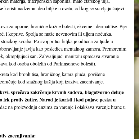
orkih materija, triterpenskih saponina, malo etarskog ulja,
 koristi nadzemni deo biljke u cvetu, od kog se sravljaju čajevi i
kova za uporne, hronične kožne bolesti, ekceme i dermatitise. Pije
noći i koprive. Spolja se maže nevenovim ili uljem noćurka.
stračkog svraba. Po svoj prilici biljka je odlična za ljude u
aboravljanje javlja kao posledica mentalnog zamora. Premorenim
 okrepljujući san. Zahvaljujući manitolu sprečava stvaranje
ava kod osoba obolelih od Parkinsonove bolesti).
kreta kod bronhitisa, hroničnog katara pluća, povišene
eoručuje kod snažnog kašlja koji izaziva zacenivanje.
 krvi, sprečava zakrčenje krvnih sudova, blagotvorno deluje
 lek protiv žutice. Narod je koristi i kod pojave peska u
udac na proizvodnju enzima za varenje i olakšava varenje hrane u
tiv zacenjivanja: