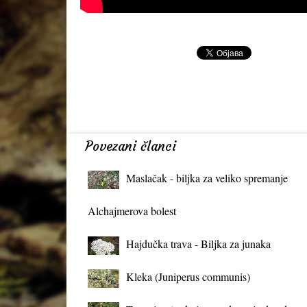
Povezani članci
Maslačak - biljka za veliko spremanje
organizma
Alchajmerova bolest
Hajdučka trava - Biljka za junaka
Kleka (Juniperus communis)