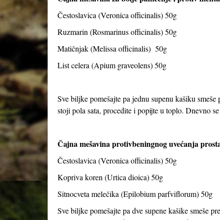
Čestoslavica (Veronica officinalis) 50g
Ruzmarin (Rosmarinus officinalis) 50g
Matičnjak (Melissa officinalis) 50g
List celera (Apium graveolens) 50g
Sve biljke pomešajte pa jednu supenu kašiku smeše pr
stoji pola sata, procedite i popijte u toplo. Dnevno se 
Čajna mešavina protivbeningnog uvećanja prosta
Čestoslavica (Veronica officinalis) 50g
Kopriva koren (Urtica dioica) 50g
Sitnocveta melečika (Epilobium parfviflorum) 50g
Sve biljke pomešajte pa dve supene kašike smeše preli