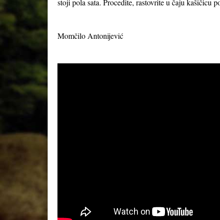
stoji pola sata. Procedite, rastovrite u čaju kašičicu
Momčilo Antonijević