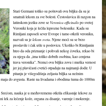
Stari Germani toliko su poštovali ovu biljku da su je
smatrali lekom za sve bolesti. Čestoslavica ili razgon na
latinskom jeziku zove se
Veronica officinalis
po svetoj
Veroniki koja je lečila leprozne bolesnike. Kada su
Rimljani zaposeli sever Evrope i tamo otkrili veroniku,
nazvali su je
lekom sveta
. Njene moći su se brzo
proslavile i čak ušle u poslovicu. Ukoliko bi Rimljanin
hteo da oda priznanje i pohvali nekog čoveka, rekao bi
za njega da „ima toliko dobrih osobina, kao cenjena
trava veronika”. Nemci ovu biljku zovu i muška vernost
jer joj plavičasti cvetići otpadaju na najmanji dodir. U
pitanju je višegodišnja zeljasta biljka sa nežnim
 od maja do avgusta. Raste na livadama i obodima šuma do 1000m
 Srećom, nauka je u međuvremenu otkrila efikasnije lekove za
dni lek za lečenje kože, organa za disanje, varenje i mokrenje.