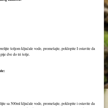
elijte šoljom ključale vode, promešajte, poklopite I ostavite da
pije dve do tri šolje.
te:
jte sa 500ml ključale vode, promešajte, poklopite i ostavite da