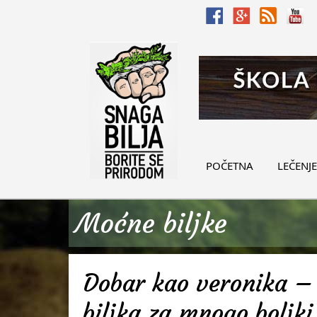
POČETNA
LEČENJE
Moćne biljke
Dobar kao veronika – 
biljka za mnogo boljki