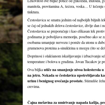
Lekovitost ove biljke potiče od glikozida, iridoida, g
manitola, provitamina A, šećera, voska… U lečenju se
tinktura.
Čestoslavica se smatra jednim od najboljih biljnih le
se čaj od jednakih delova čestoslavice, divlje dan i 
Čestoslavica se preporučuje i kao efikasan lek protiv 
godinama je poboljšava memoriju, posebno ako se z
osobama umanjuje nervozu i pomže da utonu u dubok,
grumenova proteina a-sinukleina u mozgu (što se deš
Doprinosi i olakšanom iskašljavanju i izbacivanju se
temperature i bolova u grudima. Jovan Tucakov je pr
utiče na smanjenje nivoa holesterola u
Ova biljka
na jetru. Nekada se čestolavica upotrebljavala kao
urinu i benignog uvećanja prostate.
Stimuliše žel
crevima.
Čajna mešavina za umirivanje napada kašlja, pro