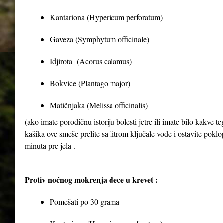
Kantariona (Hypericum perforatum)
Gaveza (Symphytum officinale)
Idjirota (Acorus calamus)
Bokvice (Plantago major)
Matičnjaka (Melissa officinalis)
(ako imate porodičnu istoriju bolesti jetre ili imate bilo kakve 
kašika ove smeše prelite sa litrom ključale vode i ostavite poklop
minuta pre jela .
Protiv noćnog mokrenja dece u krevet :
Pomešati po 30 grama