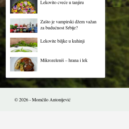
Lekovito cveće u tanjiru
Zašto je vampirski džem važan
za budućnost Srbije?
Lekovite biljke u kuhinji
Mikrozeleniš – hrana i lek
© 2026 - Momčilo Antonijević