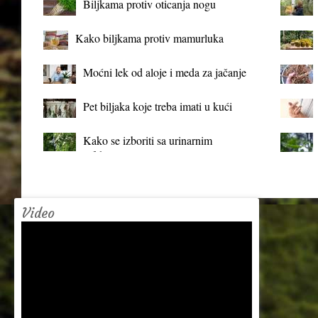
Biljkama protiv oticanja nogu
Kako biljkama protiv mamurluka
Moćni lek od aloje i meda za jačanje
organizma
Pet biljaka koje treba imati u kući
Kako se izboriti sa urinarnim
infekcijama?
Video