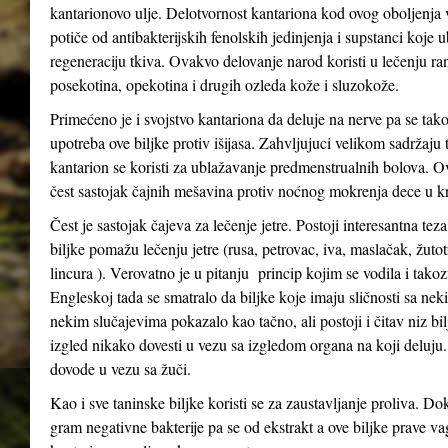
kantarionovo ulje. Delotvornost kantariona kod ovog oboljenja
potiče od antibakterijskih fenolskih jedinjenja i supstanci koje 
regeneraciju tkiva. Ovakvo delovanje narod koristi u lečenju ra
posekotina, opekotina i drugih ozleda kože i sluzokože.
Primećeno je i svojstvo kantariona da deluje na nerve pa se tak
upotreba ove biljke protiv išijasa. Zahvljujuci velikom sadržaju 
kantarion se koristi za ublažavanje predmenstrualnih bolova. Ov
čest sastojak čajnih mešavina protiv noćnog mokrenja dece u kr
Čest je sastojak čajeva za lečenje jetre. Postoji interesantna tez
biljke pomažu lečenju jetre (rusa, petrovac, iva, maslačak, žutot
lincura ). Verovatno je u pitanju princip kojim se vodila i tak
Engleskoj tada se smatralo da biljke koje imaju sličnosti sa n
nekim slučajevima pokazalo kao tačno, ali postoji i čitav niz bil
izgled nikako dovesti u vezu sa izgledom organa na koji deluju
dovode u vezu sa žuči.
Kao i sve taninske biljke koristi se za zaustavljanje proliva. Do
gram negativne bakterije pa se od ekstrakt a ove biljke prave va