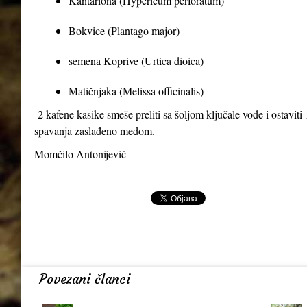
Kantariona (Hypericum perforatum)
Bokvice (Plantago major)
semena Koprive (Urtica dioica)
Matičnjaka (Melissa officinalis)
2 kafene kasike smeše preliti sa šoljom ključale vode i ostaviti 1
spavanja zaslađeno medom.
Momčilo Antonijević
Povezani članci