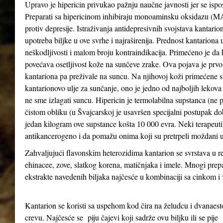
Upravo je hipericin privukao pažnju naučne javnosti jer se ispo
Preparati sa hipericinom inhibiraju monoaminsku oksidazu (MAO 
protiv depresije. Istraživanja antidepresivnih svojstava kantari
upotreba biljke u ove svrhe i najraširenija. Prednost kantariona 
neškodljivosti i malom broju kontraindikacija. Primećeno je da
povećava osetljivost kože na sunčeve zrake. Ova pojava je prv
kantariona pa preživale na suncu. Na njihovoj koži primećene su
kantarionovo ulje za sunčanje, ono je jedno od najboljih lekova
ne sme izlagati suncu. Hipericin je termolabilna supstanca (ne 
čistom obliku (u Švajcarskoj je usavršen specijalni postupak d
jedan kilogram ove supstance košta 10 000 evra. Neki terapeuti 
antikancerogeno i da pomažu onima koji su pretrpeli moždani u
Zahvaljujući flavonskim heterozidima kantarion se svrstava u re
ehinacee, zove, slatkog korena, matičnjaka i imele. Mnogi prepa
ekstrakte navedenih biljaka najčesće u kombinaciji sa cinkom 
Kantarion se koristi sa uspehom kod čira na želudcu i dvanae
crevu. Najčesće se piju čajevi koji sadrže ovu biljku ili se pije