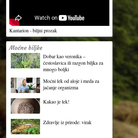
Kantarion - biljni prozak
Moćne biljke
Dobar kao veronika –
čestoslavica ili razgon biljka za
mnogo boljki
Moćni lek od aloje i meda za
jačanje organizma
Kakao je lek!
Zdravlje iz prirode: virak