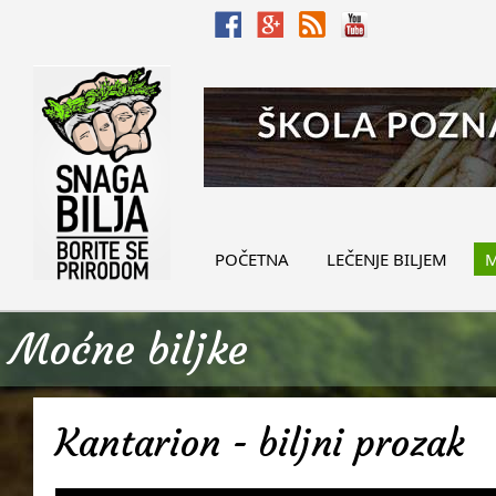
POČETNA
LEČENJE BILJEM
M
Moćne biljke
Kantarion - biljni prozak