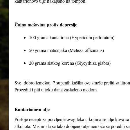
kantarionovo ulje nakapano na tompon.
Čajna mešavina protiv depresije
100 grama kantariona (Hypericum perforatum)
50 grama matičnjaka (Melissa officinalis)
20 grama slatkog korena (Glycyrhiza glabra)
Sve dobro izmešati. 7 supenih kašika ove smeše preliti sa litrom 
Procediti i piti u toku dana zaslađeno medom.
Kantarionovo ulje
Postoje recepti za pravljenje ovog leka u kojima se ulje kuva 
alkohola. Mislim da se tako dobijeno ulje nemože se porediti sa 