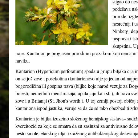
stigao do ne
podešava usl
prirode, izgle
nesrećniji i 
Ninberg, depr
rasprava i ist
skupstina. Up
traje. Kantarion je proglašen prirodnim prozakom koji nema ni p
naviku.
Kantarion (Hypericum perforatum) spada u grupu biljaka čija i
on se još zove i posekotina (kantarionovo ulje je jedan od najpo
bogorodičina ili gospina trava (biljke koje narod vezuje za Bo
bolesti, neurednih menstruacija, upala jajnika i sl. ), ili trava s
zove i u Britaniji (St. Jhon’s worth ). U toj zemlji postoji običa
kantariona ispod jastuka, veruje se da će se tako obezbediti zdra
Kantarion je biljka izuzetno složenog hemijskog sastava– sadrži
kvercitozid za koje se smatra da su zaslužni za antivirusno delo
nešto smole, etarskog ulja izraženog antibakterijskog delovanja