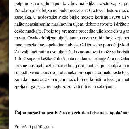
potpuno suvu teglu napunite vrhovima biljke u cvetu koji su pr
Potrebno je da biljka ne bude precvetala. Cvetove i listove možet
sastojaka. U nedostatku sveže biljke možete koristiti i suvu ali
nalite nerasinisanim maslinovim uljem, dobro zatvorite i držit
češće mućkajte. Posle tog vremena procedite ulje kroz čistu gaz
mestu. Ovako dobijeno ulje je tamno crvene rubin boje koja poti
rane, posekotine, opekotine i uboje. Od izuzetne pomoći je kod
Zahvaljujući rutinu ovo ulje jača krvne sudove i može se koristi
1 do 2 supene kašike 2 do 3 puta na dan za lečenje čira na želud
ne sme postojati razlika između ulja za unutrašnju i spoljašnju
su gadljive na ukus ovog ulja neka probaju da odmah posle to
sam da i masaža ovim uljem može biti od koristi u lečenju unutra
spolja ili ga pijete nemojte se sunčati niti ići u solarijum .
Čajna mešavina protiv čira na želudcu i dvanaestopalačno
Pomešati po 50 grama