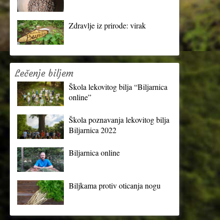
Zdravlje iz prirode: virak
Lečenje biljem
Škola lekovitog bilja “Biljarnica
online”
Škola poznavanja lekovitog bilja
Biljarnica 2022
Biljarnica online
Biljkama protiv oticanja nogu