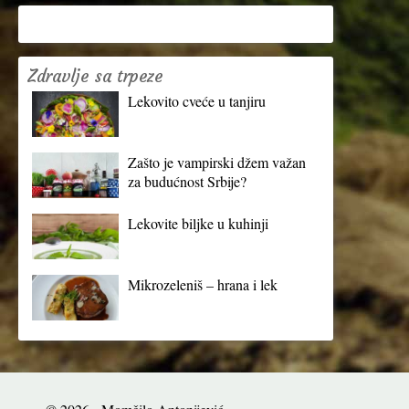
Zdravlje sa trpeze
Lekovito cveće u tanjiru
Zašto je vampirski džem važan
za budućnost Srbije?
Lekovite biljke u kuhinji
Mikrozeleniš – hrana i lek