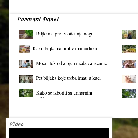
Povezani članci
Biljkama protiv oticanja nogu
Kako biljkama protiv mamurluka
Moćni lek od aloje i meda za jačanje
organizma
Pet biljaka koje treba imati u kući
Kako se izboriti sa urinarnim
infekcijama?
Video