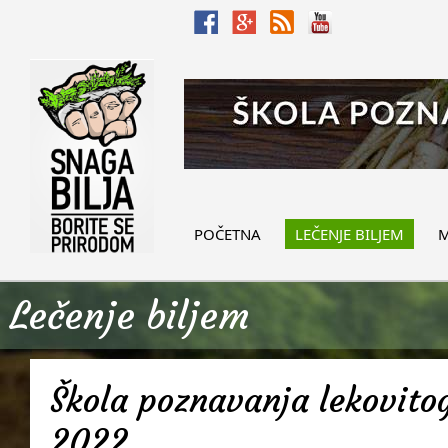
POČETNA
LEČENJE BILJEM
M
Lečenje biljem
Škola poznavanja lekovitog
2022