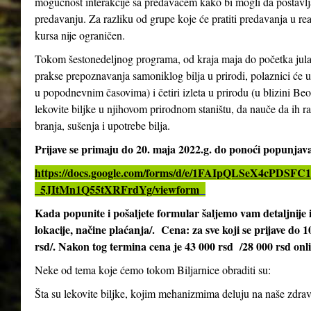
mogućnost interakcije sa predavačem kako bi mogli da postavlja
predavanju. Za razliku od grupe koje će pratiti predavanja u re
kursa nije ograničen.
Tokom šestonedeljnog programa, od kraja maja do početka jula 2
prakse prepoznavanja samoniklog bilja u prirodi, polaznici će 
u popodnevnim časovima) i četiri izleta u prirodu (u blizini Be
lekovite biljke u njihovom prirodnom staništu, da nauče da ih ra
branja, sušenja i upotrebe bilja.
Prijave se primaju do 20. maja 2022.g. do ponoći popunja
https://docs.google.com/forms/d/e/1FAIpQLSeX4cPD
_5JItMn1Q55tXRFrdYg/viewform
Kada popunite i pošaljete formular šaljemo vam detaljnij
lokacije, načine plaćanja/. Cena: za sve koji se prijave do 
rsd/. Nakon tog termina cena je 43 000 rsd /28 000 rsd onl
Neke od tema koje ćemo tokom Biljarnice obraditi su:
Šta su lekovite biljke, kojim mehanizmima deluju na naše zdrav