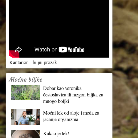
Kantarion - biljni prozak
Moćne biljke
Dobar kao veronika –
čestoslavica ili razgon biljka za
mnogo boljki
Moćni lek od aloje i meda za
jačanje organizma
Kakao je lek!