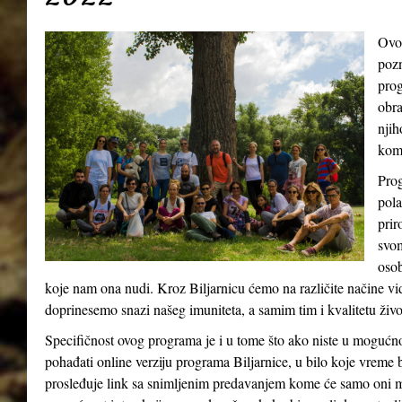
Ovo
pozn
prog
obra
njih
kom
Prog
pola
prir
svom
osob
koje nam ona nudi. Kroz Biljarnicu ćemo na različite načine v
doprinesemo snazi našeg imuniteta, a samim tim i kvalitetu živ
Specifičnost ovog programa je i u tome što ako niste u mogućn
pohađati online verziju programa Biljarnice, u bilo koje vreme 
prosleđuje link sa snimljenim predavanjem kome će samo oni m