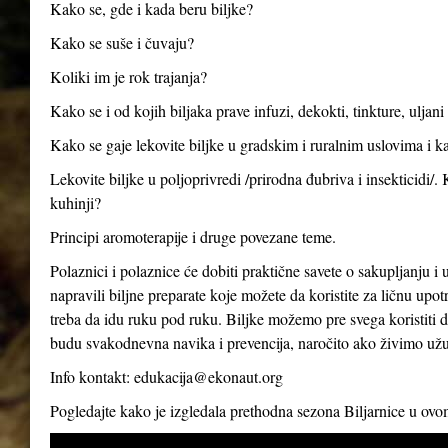
Kako se, gde i kada beru biljke?
Kako se suše i čuvaju?
Koliki im je rok trajanja?
Kako se i od kojih biljaka prave infuzi, dekokti, tinkture, uljan
Kako se gaje lekovite biljke u gradskim i ruralnim uslovima i ka
Lekovite biljke u poljoprivredi /prirodna đubriva i insekticidi/.
kuhinji?
Principi aromoterapije i druge povezane teme.
Polaznici i polaznice će dobiti praktične savete o sakupljanju i 
napravili biljne preparate koje možete da koristite za ličnu up
treba da idu ruku pod ruku. Biljke možemo pre svega koristiti d
budu svakodnevna navika i prevencija, naročito ako živimo už
Info kontakt:
edukacija@ekonaut.org
Pogledajte kako je izgledala prethodna sezona Biljarnice u ov