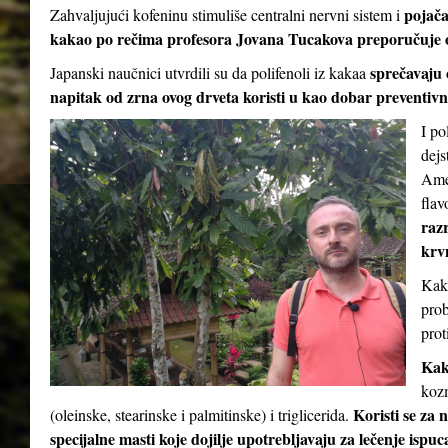
pojač
Zahvaljujući kofeninu stimuliše centralni nervni sistem i
kakao po rečima profesora Jovana Tucakova preporučuje 
sprečavaju 
Japanski naučnici utvrdili su da polifenoli iz kakaa
napitak od zrna ovog drveta koristi u kao dobar preventivni
I po
dejs
Amer
flav
razr
krv
Kaka
prob
prot
Kak
kozm
Koristi se za 
(oleinske, stearinske i palmitinske) i triglicerida.
specijalne masti koje dojilje upotrebljavaju za lečenje ispu