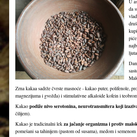
U as
da s
vlad
druš
kupi
piće
najb
ljut
Dana
sast
Malo
Zrna kakaa sadrže čvrste masnoće - kakao puter, polifenole, pr
magnezijuma i gvožđa) i stimulativne alkaloide kofein i teobro
podiže nivo serotonina, neurotransmitera koji izaziv
Kakao
čilijem).
za jačanje organizma i protiv malo
Kakao je tradicinalni lek
pomešani sa tahinijem (pastom od susama), medom i semenom 