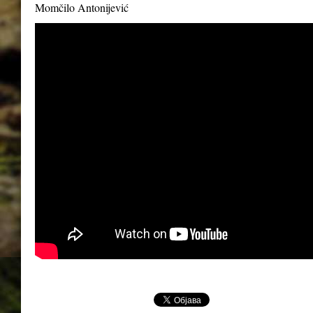
Momčilo Antonijević