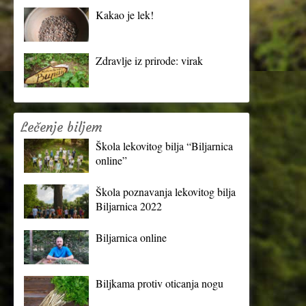
Kakao je lek!
Zdravlje iz prirode: virak
Lečenje biljem
Škola lekovitog bilja “Biljarnica
online”
Škola poznavanja lekovitog bilja
Biljarnica 2022
Biljarnica online
Biljkama protiv oticanja nogu