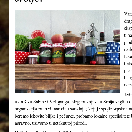
Vamp
drug
eksp
u na
plod
najb
luka
treb
proi
blag
nerv
Jedn
u društvu Sabine i Volfganga, blogera koji su u Srbiju stigli 
organizacija za međunarodnu saradnju) koji je spojio srpske i 
beremo lekovite biljke i pečurke, probamo lokalne specijalitete b
naravno, uživamo u netaknutoj prirodi.