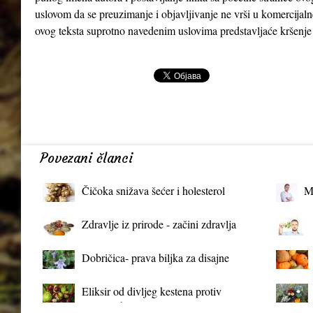
uslovom da se preuzimanje i objavljivanje ne vrši u komercijaln
ovog teksta suprotno navedenim uslovima predstavljaće kršenje
Povezani članci
Čičoka snižava šećer i holesterol
M
Zdravlje iz prirode - začini zdravlja
Dobričica- prava biljka za disajne
organe
Eliksir od divljeg kestena protiv
proširenih vena