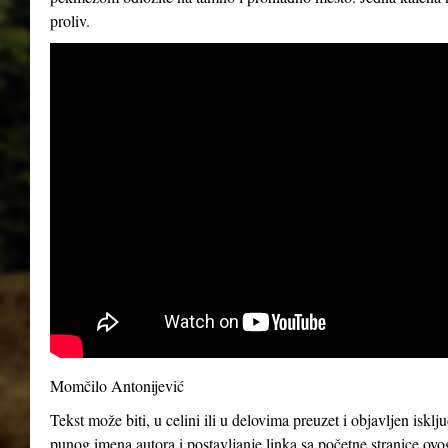
proliv.
Momčilo Antonijević
Tekst može biti, u celini ili u delovima preuzet i objavljen iskl
punog imena autora i postavljanje linka sa početne stranice ovo