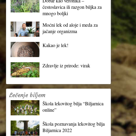
Dobar kao veronika –
čestoslavica ili razgon biljka za
mnogo boljki
Moćni lek od aloje i meda za
jačanje organizma
Kakao je lek!
Zdravlje iz prirode: virak
Lečenje biljem
Škola lekovitog bilja “Biljarnica
online”
Škola poznavanja lekovitog bilja
Biljarnica 2022