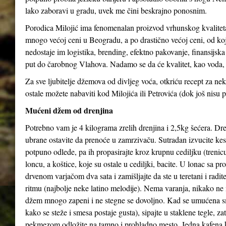
lako zaboravi u gradu, uvek me čini beskrajno ponosnim.
Porodica Milojić ima fenomenalan proizvod vrhunskog kvaliteta
mnogo većoj ceni u Beogradu, a po drastično većoj ceni, od koj
nedostaje im logistika, brending, efektno pakovanje, finansijs
put do čarobnog Vlahova. Nadamo se da će kvalitet, kao voda, 
Za sve ljubitelje džemova od divljeg voća, otkriću recept za 
ostale možete nabaviti kod Milojića ili Petrovića (dok još nisu p
Mućeni džem od drenjina
Potrebno vam je 4 kilograma zrelih drenjina i 2,5kg šećera. Dren
ubrane ostavite da prenoće u zamrzivaču. Sutradan izvucite kes
potpuno odlede, pa ih propasirajte kroz krupnu cediljku (trenicu
loncu, a koštice, koje su ostale u cediljki, bacite. U lonac sa p
drvenom varjačom dva sata i zamišljajte da ste u teretani i radi
ritmu (najbolje neke latino melodije). Nema varanja, nikako ne 
džem mnogo zapeni i ne stegne se dovoljno. Kad se umućena s
kako se steže i smesa postaje gusta), sipajte u staklene tegle, z
pekmezom odložite na tamno i prohladno mesto. Jedna kafena 