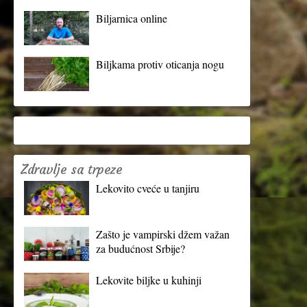
Biljarnica online
Biljkama protiv oticanja nogu
Zdravlje sa trpeze
Lekovito cveće u tanjiru
Zašto je vampirski džem važan
za budućnost Srbije?
Lekovite biljke u kuhinji