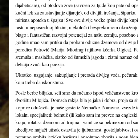
dijabetičare), od plodova zove (savršen za ljude koji pate od ops
kućni lek za zaustavljanje dijareje), od divljih trešanja, šipurka
mirisna apoteka u špajzu! Sve ove divlje voćke (plus divlje kupin
rastu u neposrednoj blizini, u ekološki besprekornom okruženju
blago i fantastičan razvojni potencijal za našu zemlju, posebno 
godine imao sam priliku da probam odlične džemove od divlje kupi
porodica Petrović (Marija, Miodrag i njihova kćerka Olgica). Po
sremuša i maslačka, slatko od šumskih jagoda i zlatni namaz od
delicija zvuči kao poezija.
Ukratko, uzgajanje, sakupljanje i prerada divljeg voća, pečuraka
koju treba da iskoristimo.
Posle berbe biljaka, seli smo da ručamo ispod veličanstvene kr
dvorištu Milojića. Domaća rakija bila je jaka i dobra, proja sa 
koprive oduševila je naše goste iz Nemačke. Naravno, zvezde t
lokalni specijaliteti: belmuž (ili kako sam im preveo na englesk
kraju, rolat sa džemom od trnjina i vanilice sa pekmezom od sa
ubedljivo najjači utisak ostavila je ljubaznost, gostoljubivost 
potpuno probila jezičku barijeru i apsolutno oborila s nogu Nemce