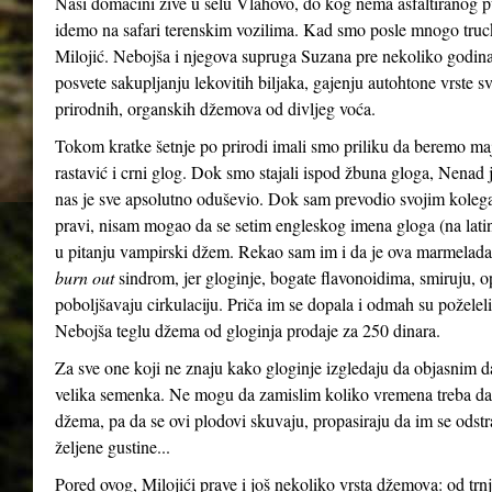
Naši domaćini žive u selu Vlahovo, do kog nema asfaltiranog p
idemo na safari terenskim vozilima. Kad smo posle mnogo truck
Milojić. Nebojša i njegova supruga Suzana pre nekoliko godina, 
posvete sakupljanju lekovitih biljaka, gajenju autohtone vrste sv
prirodnih, organskih džemova od divljeg voća.
Tokom kratke šetnje po prirodi imali smo priliku da beremo maj
rastavić i crni glog. Dok smo stajali ispod žbuna gloga, Nenad
nas je sve apsolutno oduševio. Dok sam prevodio svojim koleg
pravi, nisam mogao da se setim engleskog imena gloga (na la
u pitanju vampirski džem. Rekao sam im i da je ova marmelad
burn out
sindrom, jer gloginje, bogate flavonoidima, smiruju, op
poboljšavaju cirkulaciju. Priča im se dopala i odmah su poželel
Nebojša teglu džema od gloginja prodaje za 250 dinara.
Za sve one koji ne znaju kako gloginje izgledaju da objasnim da 
velika semenka. Ne mogu da zamislim koliko vremena treba da 
džema, pa da se ovi plodovi skuvaju, propasiraju da im se ods
željene gustine...
Pored ovog, Milojići prave i još nekoliko vrsta džemova: od trnji