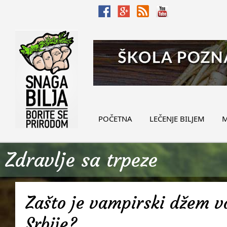
POČETNA
LEČENJE BILJEM
M
Zdravlje sa trpeze
Zašto je vampirski džem v
Srbije?