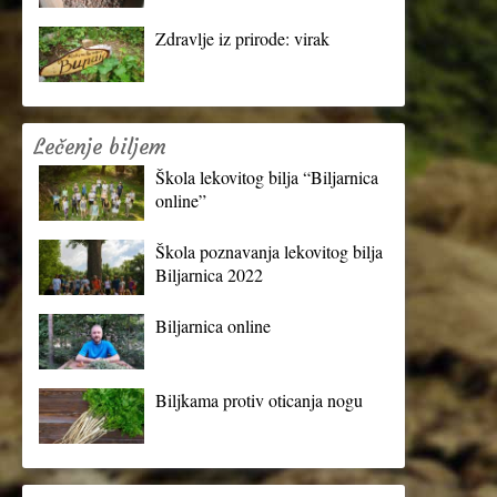
Zdravlje iz prirode: virak
Lečenje biljem
Škola lekovitog bilja “Biljarnica
online”
Škola poznavanja lekovitog bilja
Biljarnica 2022
Biljarnica online
Biljkama protiv oticanja nogu