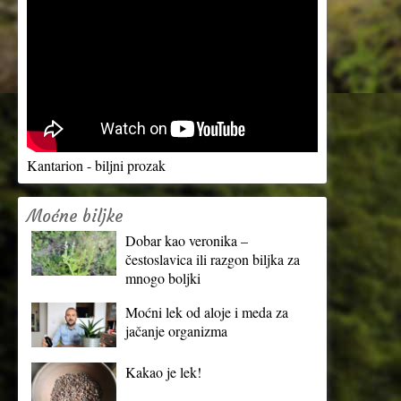
Kantarion - biljni prozak
Moćne biljke
Dobar kao veronika –
čestoslavica ili razgon biljka za
mnogo boljki
Moćni lek od aloje i meda za
jačanje organizma
Kakao je lek!