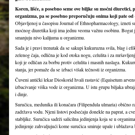
Koren, lišće, a posebno seme ove biljke su moćni diuretici, 
organizma, pa se posebno preporučuju onima koji pate od oti
Objavljenoj u časopisu Journal of Ethnopharmacology, izneti su
moćnog diuretika koji ima jednu veoma važnu osobinu. Bogat je
smanjuju nivo kalijuma u ​​organizmu.
Sada je i pravi trenutak da se sakupi kukuruzna svila, blag i ef
zelenog čaja, odlična je kod otoka nogu, celulita i za mršavljen
koji je odličan za borbu protiv celulita i masnih naslaga. Kuk
stanja, jer pomaže da se izbaci višak tečnosti iz organizma.
Čuveni antički lekar Dioskorid hvali rastavić (Equisetum arvense
izbacivanje viška vode iz organizma. U istu grupu biljaka ubrajaju
i dinje.
Suručica, medunika ili konačara (Filipendula ulmaria) obično ra
zadržava vodu. Njeni listovi podsećaju donekle na paprat, a cveto
stabljike. Suručica sadrži salicilna jedinjenja koja se u organima
jedinjenje zahvaljujući kome suručica smiruje upale i ublažava