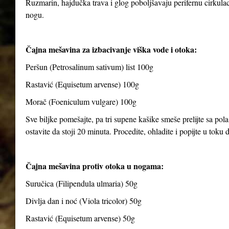
Ruzmarin, hajdučka trava i glog poboljšavaju perifernu cirkulaci
nogu.
Čajna mešavina za izbacivanje viška vode i otoka:
Peršun (Petrosalinum sativum) list 100g
Rastavić (Equisetum arvense) 100g
Morač (Foeniculum vulgare) 100g
Sve biljke pomešajte, pa tri supene kašike smeše prelijte sa pola
ostavite da stoji 20 minuta. Procedite, ohladite i popijte u toku
Čajna mešavina protiv otoka u nogama:
Suručica (Filipendula ulmaria) 50g
Divlja dan i noć (Viola tricolor) 50g
Rastavić (Equisetum arvense) 50g