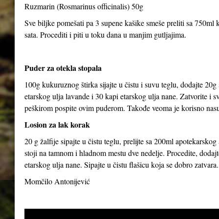
Ruzmarin (Rosmarinus officinalis) 50g
Sve biljke pomešati pa 3 supene kašike smeše preliti sa 750ml kl
sata. Procediti i piti u toku dana u manjim gutljajima.
Puder za otekla stopala
100g kukuruznog štirka sijajte u čistu i suvu teglu, dodajte 20g
etarskog ulja lavande i 30 kapi etarskog ulja nane. Zatvorite i 
peškirom pospite ovim puderom. Takođe veoma je korisno nasut
Losion za lak korak
20 g žalfije sipajte u čistu teglu, prelijte sa 200ml apotekarsk
stoji na tamnom i hladnom mestu dve nedelje. Procedite, dodajte
etarskog ulja nane. Sipajte u čistu flašicu koja se dobro zatvara.
Momčilo Antonijević