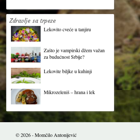
Zdravlje sa trpeze
Lekovito cveće u tanjiru
Zašto je vampirski džem važan
za budućnost Srbije?
Lekovite biljke u kuhinji
Mikrozeleniš – hrana i lek
© 2026 - Momčilo Antonijević