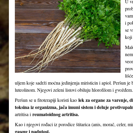
U vr
prob
vam 
i po
se v
koji
Malo
nema
veom
prov
lišć
uljem koje sadrži moćna jedinjenja miristicin i apiol. Peršun 
luteolinom. Njegovi zeleni listovi obiluju hlorofilom i gvožđem.
lek za organe za varenje, d
Peršun se u fitoterapiji koristi kao
toksina iz organizma, jača imuni sistem i deluje protivupal
reumatoidnog artritisa.
artritisa i
Kao i njegovi rođaci iz porodice štitarica (anis, morač, celer, m
gasove i nadutost.