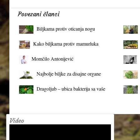
Povezani članci
Biljkama protiv oticanja nogu
Kako biljkama protiv mamurluka
Momčilo Antonijević
Najbolje biljke za disajne organe
Dragoljub – ubica bakterija sa vaše
terase
Video