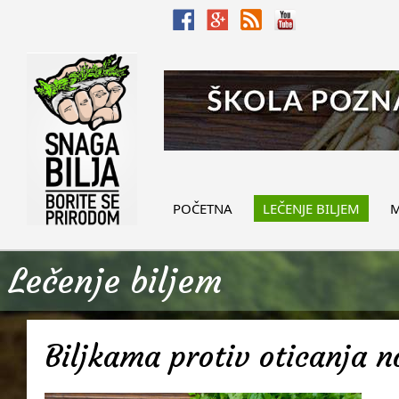
POČETNA
LEČENJE BILJEM
M
Lečenje biljem
Biljkama protiv oticanja 