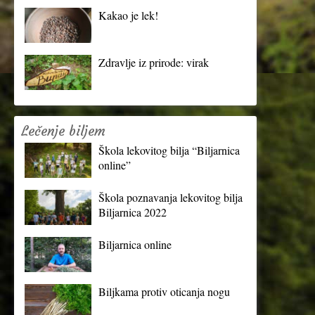
Kakao je lek!
Zdravlje iz prirode: virak
Lečenje biljem
Škola lekovitog bilja “Biljarnica
online”
Škola poznavanja lekovitog bilja
Biljarnica 2022
Biljarnica online
Biljkama protiv oticanja nogu