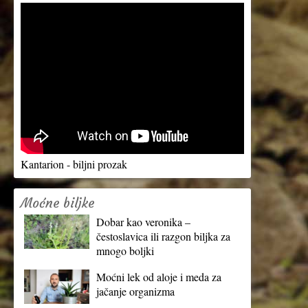
Kantarion - biljni prozak
Moćne biljke
Dobar kao veronika –
čestoslavica ili razgon biljka za
mnogo boljki
Moćni lek od aloje i meda za
jačanje organizma