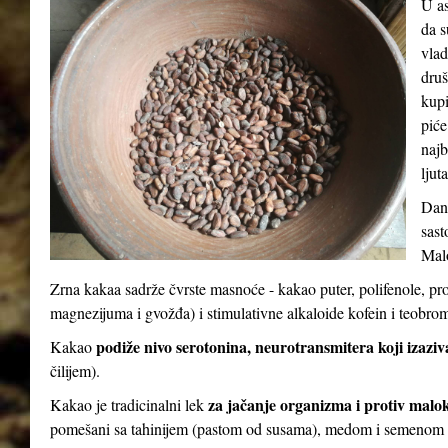
U as
da s
vlad
druš
kupi
piće
najb
ljut
Dana
sast
Malo
Zrna kakaa sadrže čvrste masnoće - kakao puter, polifenole, pr
magnezijuma i gvožđa) i stimulativne alkaloide kofein i teobro
podiže nivo serotonina, neurotransmitera koji izaziv
Kakao
čilijem).
za jačanje organizma i protiv malo
Kakao je tradicinalni lek
pomešani sa tahinijem (pastom od susama), medom i semenom 