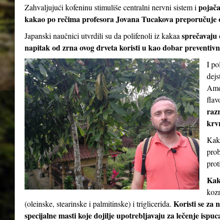
pojač
Zahvaljujući kofeninu stimuliše centralni nervni sistem i
kakao po rečima profesora Jovana Tucakova preporučuje 
sprečavaju 
Japanski naučnici utvrdili su da polifenoli iz kakaa
napitak od zrna ovog drveta koristi u kao dobar preventivni
I po
dejs
Amer
flav
razr
krv
Kaka
prob
prot
Kak
kozm
Koristi se za 
(oleinske, stearinske i palmitinske) i triglicerida.
specijalne masti koje dojilje upotrebljavaju za lečenje ispu