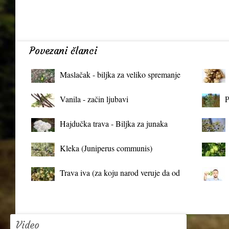
Povezani članci
Maslačak - biljka za veliko spremanje
organizma
Vanila - začin ljubavi
P
Hajdučka trava - Biljka za junaka
Kleka (Juniperus communis)
Trava iva (za koju narod veruje da od
mrtva pravi živa)
Video