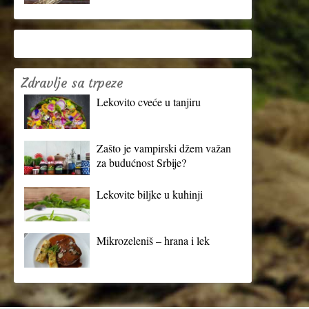
Zdravlje sa trpeze
Lekovito cveće u tanjiru
Zašto je vampirski džem važan
za budućnost Srbije?
Lekovite biljke u kuhinji
Mikrozeleniš – hrana i lek