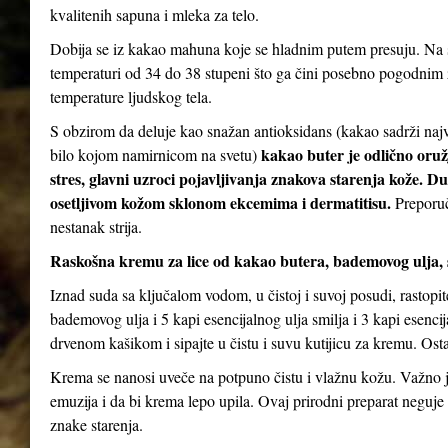
kvalitenih sapuna i mleka za telo.
Dobija se iz kakao mahuna koje se hladnim putem presuju. Na s
temperaturi od 34 do 38 stupeni što ga čini posebno pogodnim za
temperature ljudskog tela.
S obzirom da deluje kao snažan antioksidans (kakao sadrži najv
kakao buter je odlično oruž
bilo kojom namirnicom na svetu)
stres, glavni uzroci pojavljivanja znakova starenja kože. D
osetljivom kožom sklonom ekcemima i dermatitisu.
Preporuč
nestanak strija.
Raskošna kremu za lice od kakao butera, bademovog ulja, 
Iznad suda sa ključalom vodom, u čistoj i suvoj posudi, rastopi
bademovog ulja i 5 kapi esencijalnog ulja smilja i 3 kapi esenc
drvenom kašikom i sipajte u čistu i suvu kutijicu za kremu. Ostav
Krema se nanosi uveče na potpuno čistu i vlažnu kožu. Važno je
emuzija i da bi krema lepo upila. Ovaj prirodni preparat neguje 
znake starenja.