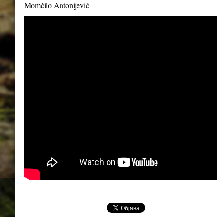
Momčilo Antonijević