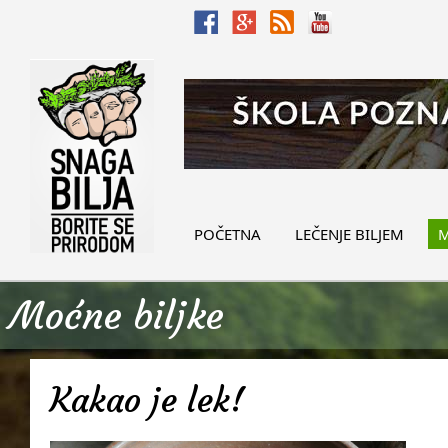
POČETNA
LEČENJE BILJEM
M
Moćne biljke
Kakao je lek!