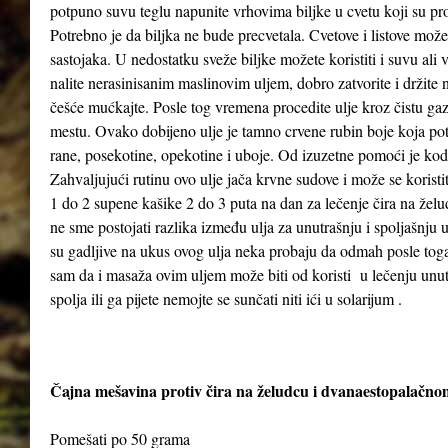
potpuno suvu teglu napunite vrhovima biljke u cvetu koji su pr
Potrebno je da biljka ne bude precvetala. Cvetove i listove možet
sastojaka. U nedostatku sveže biljke možete koristiti i suvu ali
nalite nerasinisanim maslinovim uljem, dobro zatvorite i držit
češće mućkajte. Posle tog vremena procedite ulje kroz čistu gaz
mestu. Ovako dobijeno ulje je tamno crvene rubin boje koja poti
rane, posekotine, opekotine i uboje. Od izuzetne pomoći je kod
Zahvaljujući rutinu ovo ulje jača krvne sudove i može se koristi
1 do 2 supene kašike 2 do 3 puta na dan za lečenje čira na želud
ne sme postojati razlika između ulja za unutrašnju i spoljašnju
su gadljive na ukus ovog ulja neka probaju da odmah posle to
sam da i masaža ovim uljem može biti od koristi u lečenju unutra
spolja ili ga pijete nemojte se sunčati niti ići u solarijum .
Čajna mešavina protiv čira na želudcu i dvanaestopalačno
Pomešati po 50 grama