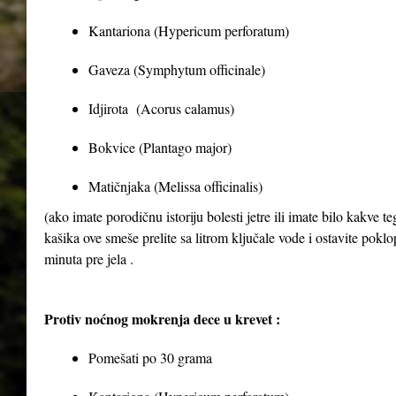
Kantariona (Hypericum perforatum)
Gaveza (Symphytum officinale)
Idjirota (Acorus calamus)
Bokvice (Plantago major)
Matičnjaka (Melissa officinalis)
(ako imate porodičnu istoriju bolesti jetre ili imate bilo kakve 
kašika ove smeše prelite sa litrom ključale vode i ostavite poklop
minuta pre jela .
Protiv noćnog mokrenja dece u krevet :
Pomešati po 30 grama