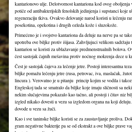
kantarionovo ulje. Delotvornost kantariona kod ovog oboljenja
potiče od antibakterijskih fenolskih jedinjenja i supstanci koje 
regeneraciju tkiva. Ovakvo delovanje narod koristi u lečenju ra
posekotina, opekotina i drugih ozleda kože i sluzokože.
Primećeno je i svojstvo kantariona da deluje na nerve pa se tak
upotreba ove biljke protiv išijasa. Zahvljujuci velikom sadržaju 
kantarion se koristi za ublažavanje predmenstrualnih bolova. Ov
čest sastojak čajnih mešavina protiv noćnog mokrenja dece u kr
Čest je sastojak čajeva za lečenje jetre. Postoji interesantna tez
biljke pomažu lečenju jetre (rusa, petrovac, iva, maslačak, žutot
lincura ). Verovatno je u pitanju princip kojim se vodila i tak
Engleskoj tada se smatralo da biljke koje imaju sličnosti sa n
nekim slučajevima pokazalo kao tačno, ali postoji i čitav niz bil
izgled nikako dovesti u vezu sa izgledom organa na koji deluju
dovode u vezu sa žuči.
Kao i sve taninske biljke koristi se za zaustavljanje proliva. Do
gram negativne bakterije pa se od ekstrakt a ove biljke prave va