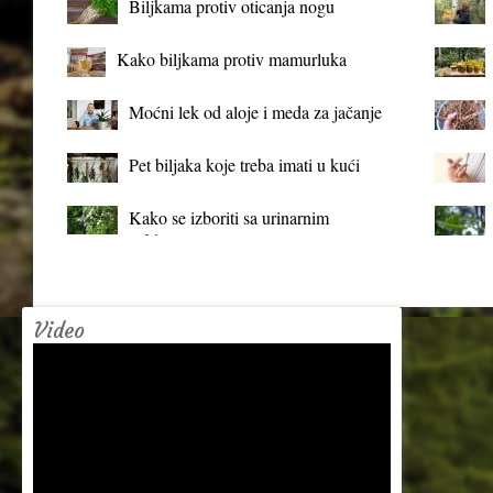
Biljkama protiv oticanja nogu
Kako biljkama protiv mamurluka
Moćni lek od aloje i meda za jačanje
organizma
Pet biljaka koje treba imati u kući
Kako se izboriti sa urinarnim
infekcijama?
Video