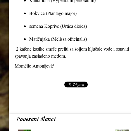
Kantariona (Hypericum perforatum)
Bokvice (Plantago major)
semena Koprive (Urtica dioica)
Matičnjaka (Melissa officinalis)
2 kafene kasike smeše preliti sa šoljom ključale vode i ostaviti 1
spavanja zaslađeno medom.
Momčilo Antonijević
Povezani članci