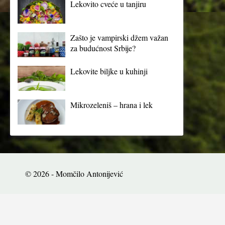
Lekovito cveće u tanjiru
Zašto je vampirski džem važan
za budućnost Srbije?
Lekovite biljke u kuhinji
Mikrozeleniš – hrana i lek
© 2026 - Momčilo Antonijević