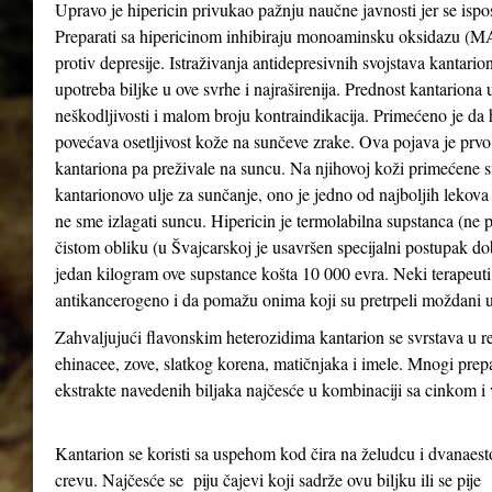
Upravo je hipericin privukao pažnju naučne javnosti jer se ispo
Preparati sa hipericinom inhibiraju monoaminsku oksidazu (MAO 
protiv depresije. Istraživanja antidepresivnih svojstava kantari
upotreba biljke u ove svrhe i najraširenija. Prednost kantariona 
neškodljivosti i malom broju kontraindikacija. Primećeno je da
povećava osetljivost kože na sunčeve zrake. Ova pojava je prv
kantariona pa preživale na suncu. Na njihovoj koži primećene su
kantarionovo ulje za sunčanje, ono je jedno od najboljih lekova
ne sme izlagati suncu. Hipericin je termolabilna supstanca (ne 
čistom obliku (u Švajcarskoj je usavršen specijalni postupak d
jedan kilogram ove supstance košta 10 000 evra. Neki terapeuti 
antikancerogeno i da pomažu onima koji su pretrpeli moždani u
Zahvaljujući flavonskim heterozidima kantarion se svrstava u re
ehinacee, zove, slatkog korena, matičnjaka i imele. Mnogi prepa
ekstrakte navedenih biljaka najčesće u kombinaciji sa cinkom 
Kantarion se koristi sa uspehom kod čira na želudcu i dvanae
crevu. Najčesće se piju čajevi koji sadrže ovu biljku ili se pije