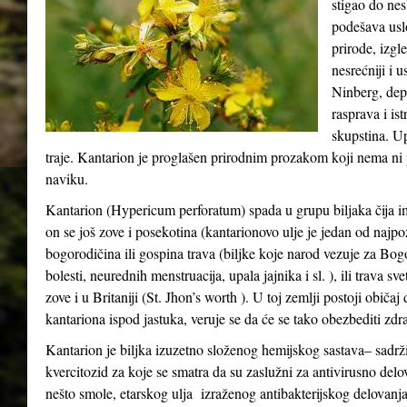
stigao do ne
podešava usl
prirode, izgle
nesrećniji i 
Ninberg, depr
rasprava i ist
skupstina. Up
traje. Kantarion je proglašen prirodnim prozakom koji nema ni p
naviku.
Kantarion (Hypericum perforatum) spada u grupu biljaka čija i
on se još zove i posekotina (kantarionovo ulje je jedan od najpo
bogorodičina ili gospina trava (biljke koje narod vezuje za Bo
bolesti, neurednih menstruacija, upala jajnika i sl. ), ili trava s
zove i u Britaniji (St. Jhon’s worth ). U toj zemlji postoji običa
kantariona ispod jastuka, veruje se da će se tako obezbediti zdra
Kantarion je biljka izuzetno složenog hemijskog sastava– sadrži
kvercitozid za koje se smatra da su zaslužni za antivirusno delo
nešto smole, etarskog ulja izraženog antibakterijskog delovanja