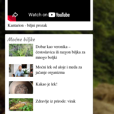
Kantarion - biljni prozak
Moćne biljke
Dobar kao veronika –
čestoslavica ili razgon biljka za
mnogo boljki
Moćni lek od aloje i meda za
jačanje organizma
Kakao je lek!
Zdravlje iz prirode: virak