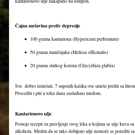
kantarionovo ulje nakapano na tompon.
Čajna mešavina protiv depresije
100 grama kantariona (Hypericum perforatum)
50 grama matičnjaka (Melissa officinalis)
20 grama slatkog korena (Glycyrhiza glabra)
Sve dobro izmešati. 7 supenih kašika ove smeše preliti sa litrom 
Procediti i piti u toku dana zaslađeno medom.
Kantarionovo ulje
Postoje recepti za pravljenje ovog leka u kojima se ulje kuva 
alkohola. Mislim da se tako dobijeno ulje nemože se porediti sa 