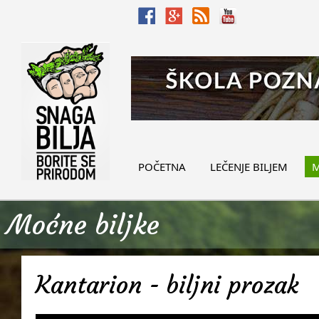
POČETNA
LEČENJE BILJEM
M
Moćne biljke
Kantarion - biljni prozak