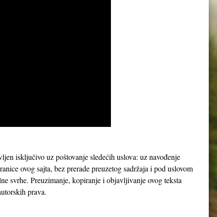
avljen isključivo uz poštovanje sledećih uslova: uz navođenje
tranice ovog sajta, bez prerade preuzetog sadržaja i pod uslovom
lne svrhe. Preuzimanje, kopiranje i objavljivanje ovog teksta
utorskih prava.