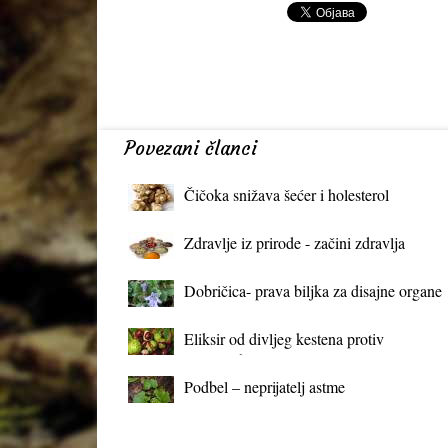
Povezani članci
Čičoka snižava šećer i holesterol
Zdravlje iz prirode - začini zdravlja
Dobričica- prava biljka za disajne organe
Eliksir od divljeg kestena protiv
proširenih vena
Podbel – neprijatelj astme