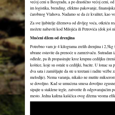
većoj ceni u Beogradu, a po drastično većoj ceni, od
im logistika, brending, efektno pakovanje, finansijs
čarobnog Vlahova. Nadamo se da će kvalitet, kao vod
Za sve ljubitelje džemova od divljeg voća, otkriću 
možete nabaviti kod Milojića ili Petrovića (dok još ni
Mućeni džem od drenjina
Potrebno vam je 4 kilograma zrelih drenjina i 2,5kg š
ubrane ostavite da prenoće u zamrzivaču. Sutradan i
odlede, pa ih propasirajte kroz krupnu cediljku (treni
koštice, koje su ostale u cediljki, bacite. U lonac s
dva sata i zamišljajte da ste u teretani i radite vežbe
melodije). Nema varanja, nikako ne mutite mikserom,
se dovoljno. Kad se umućena smesa dovoljno zgusne (
sipajte u staklene tegle, zatvorite ih odgovarajućim
mesto. Jedna kafena kašičica ovog džema veoma efika