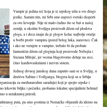
Vampir je jedina reč koja je iz srpskog ušla u sve druge
jezike. Samim tim, mi Srbi smo najveći svetski eksperti
za ove krvopije. Nije ni malo čudno što se baš u našoj
zemlji, u okolini Svrljiga proizvodi džem od plodova
gloga, a i deca znaju da je glogov kolac najbolje oružje
u borbi protiv vampira (pored belog luka, naravno). Čak
i ako ne verujete u vampire, trebalo bi da probate
fantastični džem od gloginja koji proizvode Nebojša i
Suzana Milojić, jer veoma blagotvorno deluje na srce,
čitav kardiovaskularni i nervni sistem.
Jednog divnog junskog dana zaputio sam se u Svrljig, u
društvu Sabine i Volfganga, blogera koji su u Srbiju
ganizacija za međunarodnu saradnju) koji je spojio srpske i
o lekovite biljke i pečurke, probamo lokalne specijalitete belmuž
amo u netaknutoj prirodi.
altiranog puta, pa smo gostima iz Nemačke objasnili da idemo na