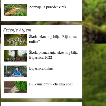
Zdravlje iz prirode: virak
Lečenje biljem
Škola lekovitog bilja “Biljarnica
online”
Škola poznavanja lekovitog bilja
Biljarnica 2022
Biljarnica online
Biljkama protiv oticanja nogu