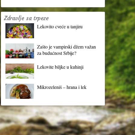
Zdravlje sa trpeze
Lekovito cveće u tanjiru
Zašto je vampirski džem važan
za budućnost Srbije?
Lekovite biljke u kuhinji
Mikrozeleniš – hrana i lek