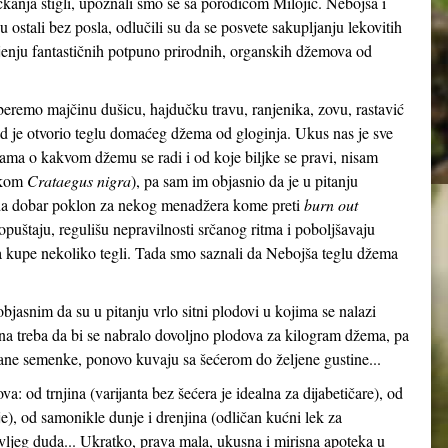
kanja stigli, upoznali smo se sa porodicom Milojić. Nebojša i
ostali bez posla, odlučili su da se posvete sakupljanju lekovitih
vljenju fantastičnih potpuno prirodnih, organskih džemova od
beremo majčinu dušicu, hajdučku travu, ranjenika, zovu, rastavić
ad je otvorio teglu domaćeg džema od gloginja. Ukus nas je sve
ma o kakvom džemu se radi i od koje biljke se pravi, nisam
skom
Crataegus nigra
), pa sam im objasnio da je u pitanju
da dobar poklon za nekog menadžera kome preti
burn out
opuštaju, regulišu nepravilnosti srčanog ritma i poboljšavaju
da kupe nekoliko tegli. Tada smo saznali da Nebojša teglu džema
bjasnim da su u pitanju vrlo sitni plodovi u kojima se nalazi
 treba da bi se nabralo dovoljno plodova za kilogram džema, pa
rane semenke, ponovo kuvaju sa šećerom do željene gustine...
a: od trnjina (varijanta bez šećera je idealna za dijabetičare), od
je), od samonikle dunje i drenjina (odličan kućni lek za
 divljeg duda... Ukratko, prava mala, ukusna i mirisna apoteka u