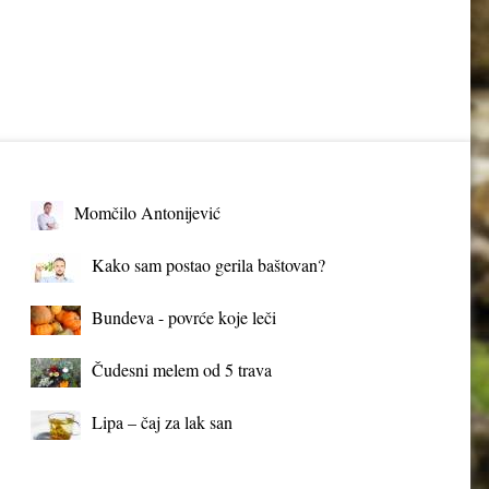
Momčilo Antonijević
Kako sam postao gerila baštovan?
Bundeva - povrće koje leči
Čudesni melem od 5 trava
Lipa – čaj za lak san