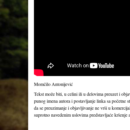
Momčilo Antonijević
Tekst može biti, u celini ili u delovima preuzet i obj
punog imena autora i postavljanje linka sa početne s
da se preuzimanje i objavljivanje ne vrši u komercija
suprotno navedenim uslovima predstavljaće kršenje a