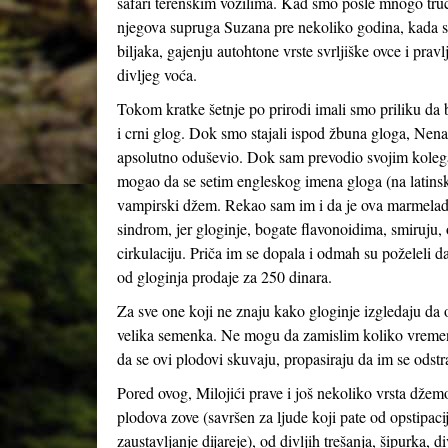
safari terenskim vozilima. Kad smo posle mnogo truc
njegova supruga Suzana pre nekoliko godina, kada su 
biljaka, gajenju autohtone vrste svrljiške ovce i pra
divljeg voća.
Tokom kratke šetnje po prirodi imali smo priliku da 
i crni glog. Dok smo stajali ispod žbuna gloga, Nen
apsolutno oduševio. Dok sam prevodio svojim kolega
mogao da se setim engleskog imena gloga (na latin
vampirski džem. Rekao sam im i da je ova marmela
sindrom, jer gloginje, bogate flavonoidima, smiruju, 
cirkulaciju. Priča im se dopala i odmah su poželeli 
od gloginja prodaje za 250 dinara.
Za sve one koji ne znaju kako gloginje izgledaju da o
velika semenka. Ne mogu da zamislim koliko vremena
da se ovi plodovi skuvaju, propasiraju da im se odst
Pored ovog, Milojići prave i još nekoliko vrsta džemov
plodova zove (savršen za ljude koji pate od opstipaci
zaustavljanje dijareje), od divljih trešanja, šipurka,