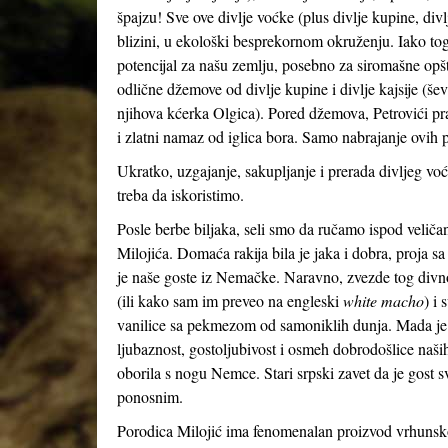
špajzu! Sve ove divlje voćke (plus divlje kupine, divl
blizini, u ekološki besprekornom okruženju. Iako tog
potencijal za našu zemlju, posebno za siromašne opšt
odlične džemove od divlje kupine i divlje kajsije (šev
njihova kćerka Olgica). Pored džemova, Petrovići pra
i zlatni namaz od iglica bora. Samo nabrajanje ovih p
Ukratko, uzgajanje, sakupljanje i prerada divljeg voć
treba da iskoristimo.
Posle berbe biljaka, seli smo da ručamo ispod veliča
Milojića. Domaća rakija bila je jaka i dobra, proja s
je naše goste iz Nemačke. Naravno, zvezde tog divnog
(ili kako sam im preveo na engleski
white macho
) i 
vanilice sa pekmezom od samoniklih dunja. Mada je hr
ljubaznost, gostoljubivost i osmeh dobrodošlice naši
oborila s nogu Nemce. Stari srpski zavet da je gost s
ponosnim.
Porodica Milojić ima fenomenalan proizvod vrhunsko