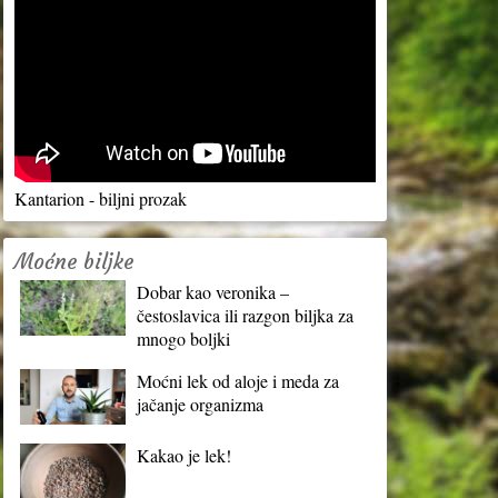
Kantarion - biljni prozak
Moćne biljke
Dobar kao veronika –
čestoslavica ili razgon biljka za
mnogo boljki
Moćni lek od aloje i meda za
jačanje organizma
Kakao je lek!