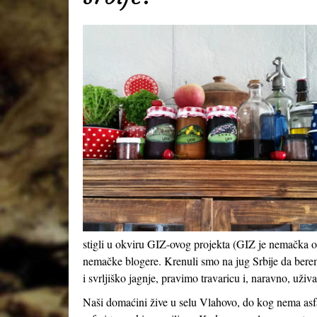
stigli u okviru GIZ-ovog projekta (GIZ je nemačka or
nemačke blogere. Krenuli smo na jug Srbije da berem
i svrljiško jagnje, pravimo travaricu i, naravno, uživ
Naši domaćini žive u selu Vlahovo, do kog nema asf