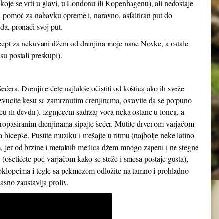
 koje se vrti u glavi, u Londonu ili Kopenhagenu), ali nedostaje
ka pomoć za nabavku opreme i, naravno, asfaltiran put do
a, pronaći svoj put.
recept za nekuvani džem od drenjina moje nane Novke, a ostale
su postali preskupi).
ećera. Drenjine ćete najlakše očistiti od koštica ako ih sveže
zvucite kesu sa zamrznutim drenjinama, ostavite da se potpuno
cu ili đevđir). Izgnječeni sadržaj voća neka ostane u loncu, a
a propasiranim drenjinama sipajte šećer. Mutite drvenom varjačom
 za bicepse. Pustite muziku i mešajte u ritmu (najbolje neke latino
 jer od brzine i metalnih metlica džem mnogo zapeni i ne stegne
osetićete pod varjačom kako se steže i smesa postaje gusta),
 poklopcima i tegle sa pekmezom odložite na tamno i prohladno
sno zaustavlja proliv.