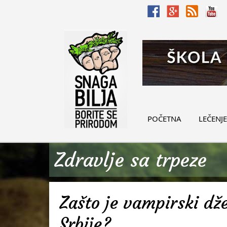
POČETNA
LEČENJE
Zdravlje sa trpeze
Zašto je vampirski d
Srbije?