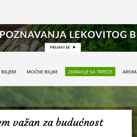
 BILJEM
MOĆNE BILJKE
ZDRAVLJE SA TRPEZE
AROMA
žem važan za budućnost