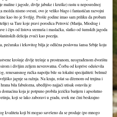
je maline i jagode, divlje jabuke i kruške) rastu u neposrednoj
a možda nismo svesni, ovo je veliko blago i fantastičan razvojni
ine kao što je Svrljig. Prošle godine imao sam priliku da probam
telije) sa Tare koje pravi porodica Petrović (Marija, Miodrag i
ve i čips od listova sremuša i maslačka, slatko od šumskih jagoda
laninskih delicija zvuči kao poezija.
a, pečuraka i lekovitog bilja je odlična poslovna šansa Srbije koju
nstvene krošnje divlje trešnje u prostranom, neograđenom dvorištu
a sirom i divljim zeljem neverovatna. Čorba od koprive oduševila
, renesansnog ručka napolju bile su lokalni specijaliteti: belmuž
svrljiško jagnje sa ražnja. Na kraju, rolat sa džemom od trnjina i
ana bila fabulozna, ubedljivo najjači utisak ostavila je
h domaćina koja je potpuno probila jezičku barijeru i apsolutno
vetinja, koji se lako zaboravi u gradu, uvek me čini beskrajno
g kvaliteta koji bi mogao savršeno da se prodaje (po mnogo