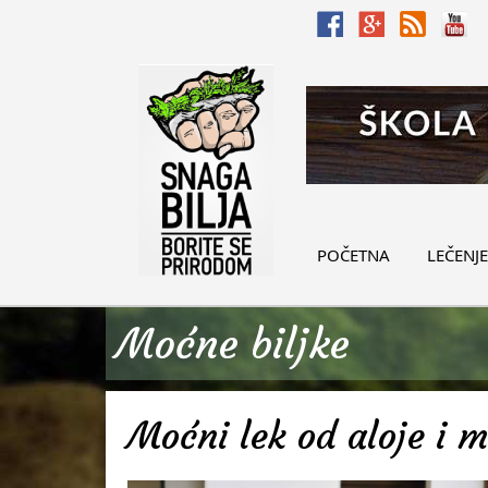
POČETNA
LEČENJE
Moćne biljke
Moćni lek od aloje i 