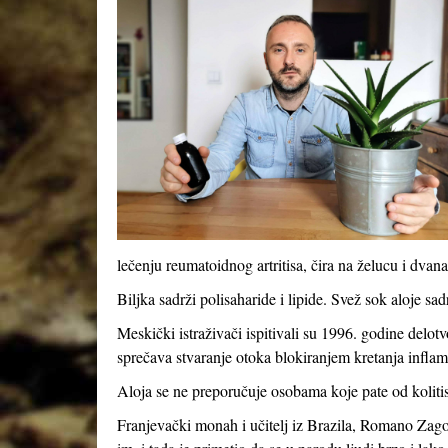
lečenju reumatoidnog artritisa, čira na želucu i dva
Biljka sadrži polisaharide i lipide. Svež sok aloje sa
Meskički istraživači ispitivali su 1996. godine delot
sprečava stvaranje otoka blokiranjem kretanja inflama
Aloja se ne preporučuje osobama koje pate od kolitisa
Franjevački monah i učitelj iz Brazila, Romano Zag