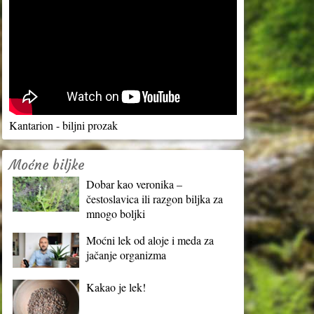
Kantarion - biljni prozak
Moćne biljke
Dobar kao veronika –
čestoslavica ili razgon biljka za
mnogo boljki
Moćni lek od aloje i meda za
jačanje organizma
Kakao je lek!