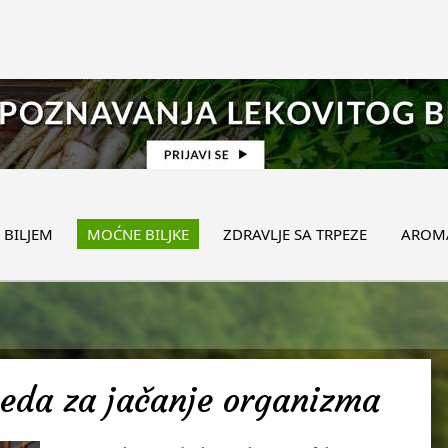
 BILJEM
MOĆNE BILJKE
ZDRAVLJE SA TRPEZE
AROMA
meda za jačanje organizma