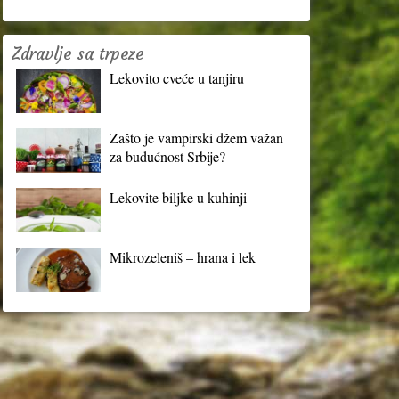
Zdravlje sa trpeze
Lekovito cveće u tanjiru
Zašto je vampirski džem važan
za budućnost Srbije?
Lekovite biljke u kuhinji
Mikrozeleniš – hrana i lek