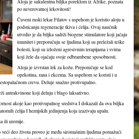
Aloja je sukulentna biljka poreklom iz Afrike, poznata
po neverovatnoj lekovitosti!
Čuveni ruski lekar Filatov s uspehom je koristio aloju u
podsticanju regeneracije tkiva i ćelija. Ovaj naučnik
utvrdio je da biljka sadrži biogene stimulatore koji jačaju
imunitet i preporučuju se ljudima koji su preležali teške
bolesti, koji su izloženi agresivnim terapijama i svima
koji žele da ojačaju svoje odbrambene sposobnosti.
Aloja je izvrstan lek za kožu. Preporučuje se kod
opekotina, rana i ekcema. Sa uspehom se koristi i u
naestopalačnom crevu. Deluje snažno protivupalno.
drži antrakvinone koji deluju i blago laksativno.
vornost akoje kao protivupalnog sredstva I dokazali da ova biljka
tornih ćelija I hemijskih jedinjenja koja izazivaju upalu.
 ili uremije.
o veći deo života proveo je među siromašnim ljudima pomažući