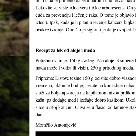
im, i tada je primetio da se u narodu ljudi brzo i lako
Lekovite su vrste Aloe vera i Aloe arborescens. On je
čuda za prevenciju i lečenje raka. O tome je objavi
izleči). Ipak, kada je u pitanju lečenje kancera bil
ovakve tvrdnje. Ono što je sigurno je da je ovaj lek
Recept za lek od aloje i meda
Potrebno vam je: 150 g svežeg lišća aloje, 3 supene 
mada može i votka ili viski), 250 g prirodnog meda.
Priprema: Listove težine 150 g očistite dobro vlažno
vremena, uklonite bodlje, isecite na komadiće i ubac
služi za bolju apsorciju na kapilarnom nivou prilik
kašu, pa dodajte med i izešajte dobro kašikom. Ukol
sirće u istoj količini. Čuva se u flašici od tamnog stak
dan.
Momčilo Antonijević