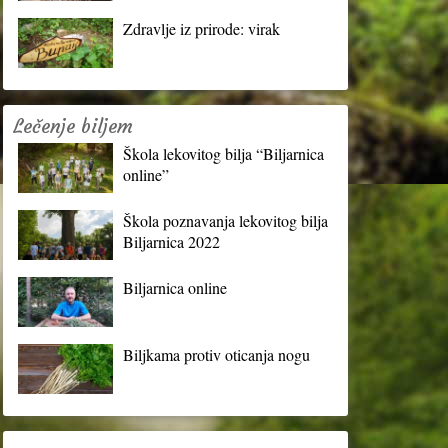
Zdravlje iz prirode: virak
Lečenje biljem
Škola lekovitog bilja “Biljarnica
online”
Škola poznavanja lekovitog bilja
Biljarnica 2022
Biljarnica online
Biljkama protiv oticanja nogu