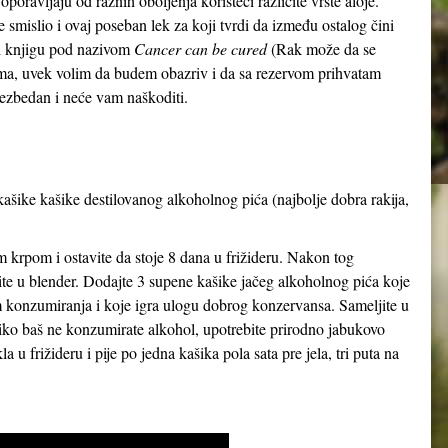
 oporavljaju od raznih oboljenja koristeći različite vrste aloje.
 smislio i ovaj poseban lek za koji tvrdi da između ostalog čini
o i knjigu pod nazivom
Cancer can be cured
(Rak može da se
jkama, uvek volim da budem obazriv i da sa rezervom prihvatam
 bezbedan i neće vam naškoditi.
kašike kašike destilovanog alkoholnog pića (najbolje dobra rakija,
m krpom i ostavite da stoje 8 dana u frižideru. Nakon tog
ite u blender. Dodajte 3 supene kašike jačeg alkoholnog pića koje
om konzumiranja i koje igra ulogu dobrog konzervansa. Sameljite u
iko baš ne konzumirate alkohol, upotrebite prirodno jabukovo
la u frižideru i pije po jedna kašika pola sata pre jela, tri puta na