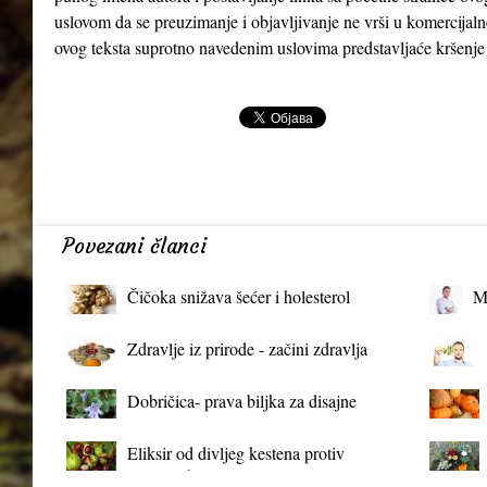
uslovom da se preuzimanje i objavljivanje ne vrši u komercijaln
ovog teksta suprotno navedenim uslovima predstavljaće kršenje
Povezani članci
Čičoka snižava šećer i holesterol
M
Zdravlje iz prirode - začini zdravlja
Dobričica- prava biljka za disajne
organe
Eliksir od divljeg kestena protiv
proširenih vena