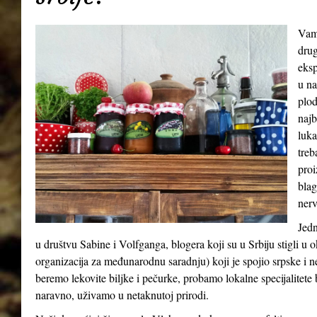
Vamp
drug
eksp
u na
plod
najb
luka
treb
proi
blag
nerv
Jedn
u društvu Sabine i Volfganga, blogera koji su u Srbiju stigli 
organizacija za međunarodnu saradnju) koji je spojio srpske i 
beremo lekovite biljke i pečurke, probamo lokalne specijalitete b
naravno, uživamo u netaknutoj prirodi.