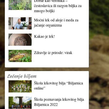
Dobar kao veronika –
čestoslavica ili razgon biljka za
mnogo boljki
Moćni lek od aloje i meda za
jačanje organizma
Kakao je lek!
Zdravlje iz prirode: virak
Lečenje biljem
Škola lekovitog bilja “Biljarnica
online”
Škola poznavanja lekovitog bilja
Biljarnica 2022