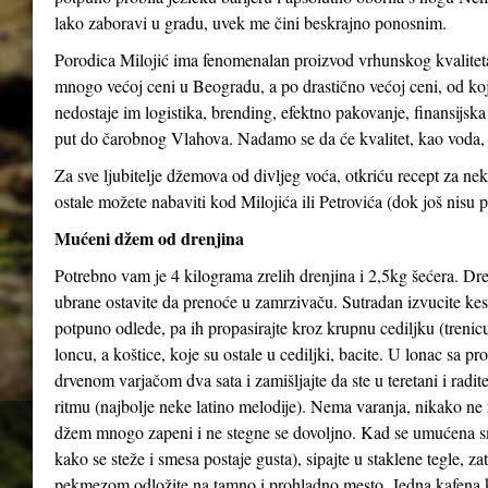
lako zaboravi u gradu, uvek me čini beskrajno ponosnim.
Porodica Milojić ima fenomenalan proizvod vrhunskog kvaliteta
mnogo većoj ceni u Beogradu, a po drastično većoj ceni, od koj
nedostaje im logistika, brending, efektno pakovanje, finansijs
put do čarobnog Vlahova. Nadamo se da će kvalitet, kao voda, 
Za sve ljubitelje džemova od divljeg voća, otkriću recept za 
ostale možete nabaviti kod Milojića ili Petrovića (dok još nisu p
Mućeni džem od drenjina
Potrebno vam je 4 kilograma zrelih drenjina i 2,5kg šećera. Dren
ubrane ostavite da prenoće u zamrzivaču. Sutradan izvucite kes
potpuno odlede, pa ih propasirajte kroz krupnu cediljku (trenicu
loncu, a koštice, koje su ostale u cediljki, bacite. U lonac sa p
drvenom varjačom dva sata i zamišljajte da ste u teretani i radi
ritmu (najbolje neke latino melodije). Nema varanja, nikako ne 
džem mnogo zapeni i ne stegne se dovoljno. Kad se umućena s
kako se steže i smesa postaje gusta), sipajte u staklene tegle, z
pekmezom odložite na tamno i prohladno mesto. Jedna kafena 