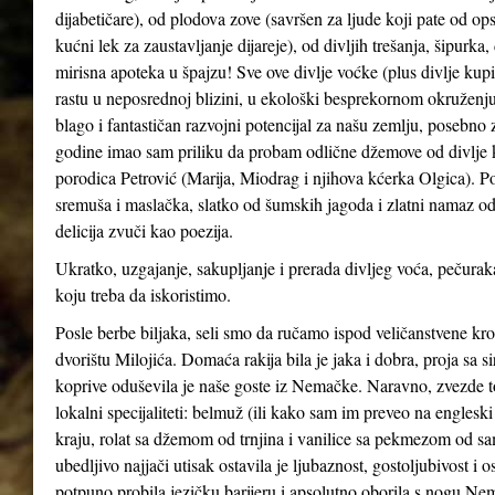
dijabetičare), od plodova zove (savršen za ljude koji pate od ops
kućni lek za zaustavljanje dijareje), od divljih trešanja, šipurka
mirisna apoteka u špajzu! Sve ove divlje voćke (plus divlje kupin
rastu u neposrednoj blizini, u ekološki besprekornom okruženju
blago i fantastičan razvojni potencijal za našu zemlju, posebno 
godine imao sam priliku da probam odlične džemove od divlje kupi
porodica Petrović (Marija, Miodrag i njihova kćerka Olgica). Po
sremuša i maslačka, slatko od šumskih jagoda i zlatni namaz od
delicija zvuči kao poezija.
Ukratko, uzgajanje, sakupljanje i prerada divljeg voća, pečuraka
koju treba da iskoristimo.
Posle berbe biljaka, seli smo da ručamo ispod veličanstvene kr
dvorištu Milojića. Domaća rakija bila je jaka i dobra, proja sa 
koprive oduševila je naše goste iz Nemačke. Naravno, zvezde t
lokalni specijaliteti: belmuž (ili kako sam im preveo na englesk
kraju, rolat sa džemom od trnjina i vanilice sa pekmezom od sa
ubedljivo najjači utisak ostavila je ljubaznost, gostoljubivost 
potpuno probila jezičku barijeru i apsolutno oborila s nogu Nemce