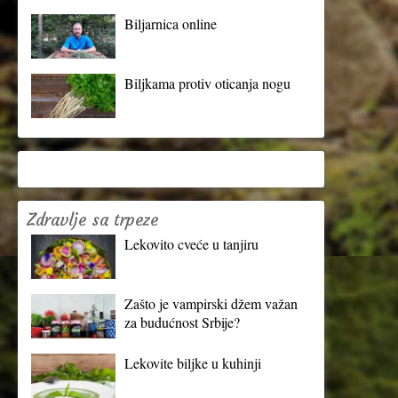
Biljarnica online
Biljkama protiv oticanja nogu
Zdravlje sa trpeze
Lekovito cveće u tanjiru
Zašto je vampirski džem važan
za budućnost Srbije?
Lekovite biljke u kuhinji