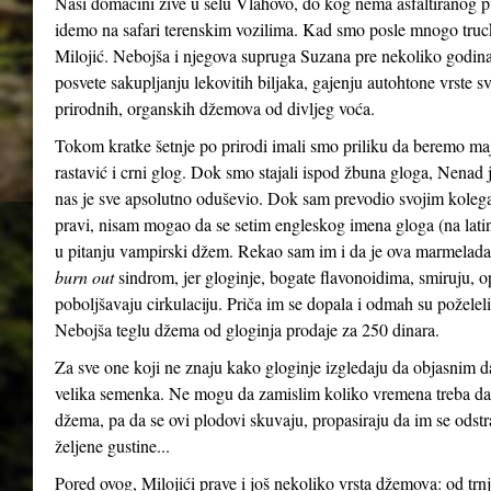
Naši domaćini žive u selu Vlahovo, do kog nema asfaltiranog p
idemo na safari terenskim vozilima. Kad smo posle mnogo truck
Milojić. Nebojša i njegova supruga Suzana pre nekoliko godina, 
posvete sakupljanju lekovitih biljaka, gajenju autohtone vrste sv
prirodnih, organskih džemova od divljeg voća.
Tokom kratke šetnje po prirodi imali smo priliku da beremo maj
rastavić i crni glog. Dok smo stajali ispod žbuna gloga, Nenad
nas je sve apsolutno oduševio. Dok sam prevodio svojim koleg
pravi, nisam mogao da se setim engleskog imena gloga (na la
u pitanju vampirski džem. Rekao sam im i da je ova marmelad
burn out
sindrom, jer gloginje, bogate flavonoidima, smiruju, op
poboljšavaju cirkulaciju. Priča im se dopala i odmah su poželel
Nebojša teglu džema od gloginja prodaje za 250 dinara.
Za sve one koji ne znaju kako gloginje izgledaju da objasnim da 
velika semenka. Ne mogu da zamislim koliko vremena treba da 
džema, pa da se ovi plodovi skuvaju, propasiraju da im se ods
željene gustine...
Pored ovog, Milojići prave i još nekoliko vrsta džemova: od trnji