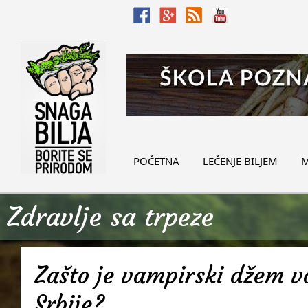
POČETNA
LEČENJE BILJEM
M
Zdravlje sa trpeze
Zašto je vampirski džem v
Srbije?