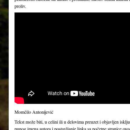
proliv.
Momčilo Antonijević
Tekst može biti, u celini ili u delovima preuzet i objavljen iskl
punog imena autora i postavljanje linka sa početne stranice ovo