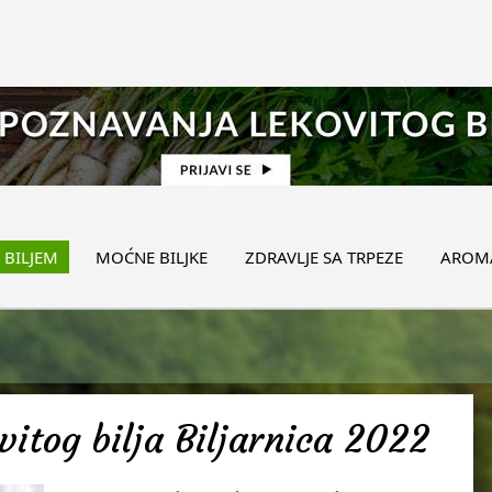
 BILJEM
MOĆNE BILJKE
ZDRAVLJE SA TRPEZE
AROMA
itog bilja Biljarnica 2022