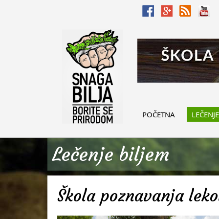
POČETNA
LEČENJE
Lečenje biljem
Škola poznavanja lekov