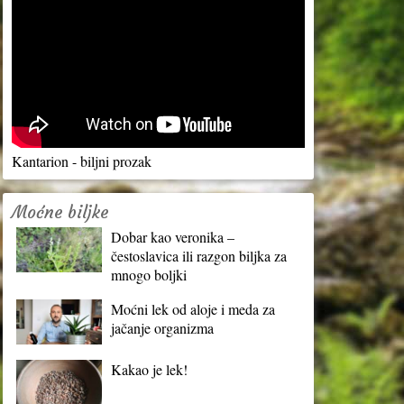
Kantarion - biljni prozak
Moćne biljke
Dobar kao veronika –
čestoslavica ili razgon biljka za
mnogo boljki
Moćni lek od aloje i meda za
jačanje organizma
Kakao je lek!