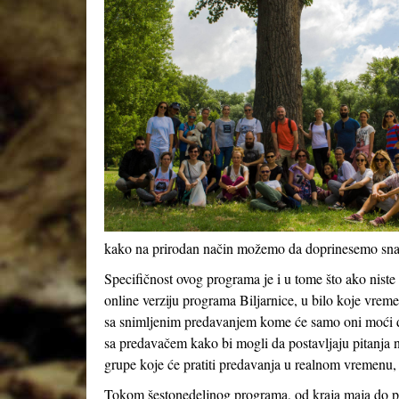
kako na prirodan način možemo da doprinesemo snazi
Specifičnost ovog programa je i u tome što ako nist
online verziju programa Biljarnice, u bilo koje vrem
sa snimljenim predavanjem kome će samo oni moći da
sa predavačem kako bi mogli da postavljaju pitanja 
grupe koje će pratiti predavanja u realnom vremenu, 
Tokom šestonedeljnog programa, od kraja maja do poč