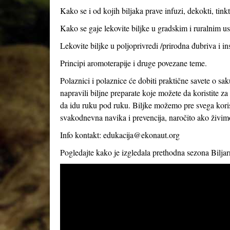
Kako se i od kojih biljaka prave infuzi, dekokti, tink
Kako se gaje lekovite biljke u gradskim i ruralnim usl
Lekovite biljke u poljoprivredi /prirodna đubriva i in
Principi aromoterapije i druge povezane teme.
Polaznici i polaznice će dobiti praktične savete o sak
napravili biljne preparate koje možete da koristite 
da idu ruku pod ruku. Biljke možemo pre svega korist
svakodnevna navika i prevencija, naročito ako živi
Info kontakt:
edukacija@ekonaut.org
Pogledajte kako je izgledala prethodna sezona Bilja