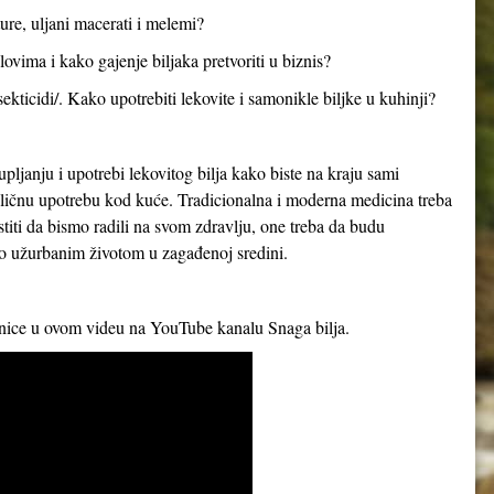
ture, uljani macerati i melemi?
ovima i kako gajenje biljaka pretvoriti u biznis?
sekticidi/. Kako upotrebiti lekovite i samonikle biljke u kuhinji?
upljanju i upotrebi lekovitog bilja kako biste na kraju sami
za ličnu upotrebu kod kuće. Tradicionalna i moderna medicina treba
iti da bismo radili na svom zdravlju, one treba da budu
mo užurbanim životom u zagađenoj sredini.
rnice u ovom videu na YouTube kanalu Snaga bilja.