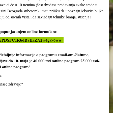
aznici će u 10 tremina (šest dvočasa predavanja svake srede u
izini Beograda subotom), imati priliku da upoznaju lekovite biljke
ju od sličnih vrsta i da savladaju tehnike branja, sušenja i
i popunjavanjem online
formulara:
LSeX4cPDSFC1RbdRyHaZA2w4ga96ww_
detaljnije informacije o programu email-om /datume,
rijave do 10. maja je 40 000 rsd /online program 25 000 rsd/.
d online program/.
u:
 naše zdravlje?