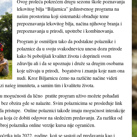
Ovog proleća pokrećem drugu sezonu škole poznavanja
lekovitog bilja “Biljarnica” jedinstvenog programa na
našim prostorima koji sistematski obrađuje teme
prepoznavanja lekovitog bilja, načina njihovog branja i
prepoznavanja u prirodi, upotrebe i kombinovanja.
Program je osmišljen tako da podstakne polaznike i
polaznice da u svoju svakodnevicu unesu dozu prirode
kako bi poboljšali kvalitet života i doprineli svom
zdravlju ali i da se upoznaju i druže sa drugim osobama
koje uživaju u prirodi, bogatstvu i znanju koje nam ona
nudi. Kroz Biljarnicu ćemo na različite načine videti
 našeg imuniteta, a samim tim i kvalitetu života.
e u mogućnosti da lično pratite program uživo možete pohađati
e bez obzira gde se nalazite. Svim polaznicima se prosleđuje link
 pristupe. Online polaznici takođe imaju mogućnost interakcije
na koja će dobiti odgovor na sledećem predavanju. Za razliku od
broj polaznika online verzije kursa nije ograničen.
etka jula 2022. godine, koji se sastoji od predavanja kao i