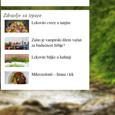
Zdravlje sa trpeze
Lekovito cveće u tanjiru
Zašto je vampirski džem važan
za budućnost Srbije?
Lekovite biljke u kuhinji
Mikrozeleniš – hrana i lek