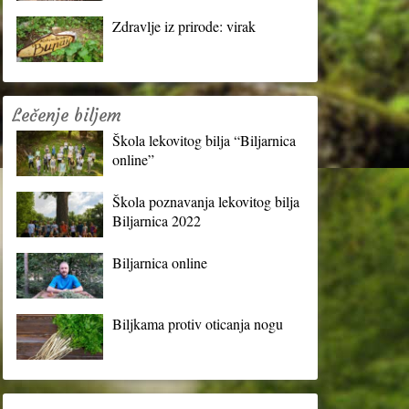
Zdravlje iz prirode: virak
Lečenje biljem
Škola lekovitog bilja “Biljarnica
online”
Škola poznavanja lekovitog bilja
Biljarnica 2022
Biljarnica online
Biljkama protiv oticanja nogu