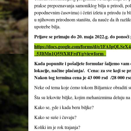
prakse prepoznavanja samoniklog bilja u prirodi, pol
popodnevnim časovima) i četiri izleta u prirodu (u bl
u njihovom prirodnom staništu, da nauče da ih razliku
upotrebe bilja.
Prijave se primaju do 20. maja 2022.g. do ponoć
https://docs.google.com/forms/d/e/1FAIpQ
_5JItMn1Q55tXRFrdYg/viewform
Kada popunite i pošaljete formular šaljemo vam 
lokacije, načine plaćanja/. Cena: za sve koji se p
Nakon tog termina cena je 43 000 rsd /28 000 rs
Neke od tema koje ćemo tokom Biljarnice obraditi s
Šta su lekovite biljke, kojim mehanizmima deluju na
Kako se, gde i kada beru biljke?
Kako se suše i čuvaju?
Koliki im je rok trajanja?