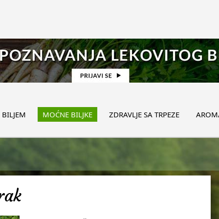
 BILJEM
MOĆNE BILJKE
ZDRAVLJE SA TRPEZE
AROMA
irak