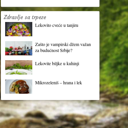
Zdravlje sa trpeze
Lekovito cveće u tanjiru
Zašto je vampirski džem važan
za budućnost Srbije?
Lekovite biljke u kuhinji
Mikrozeleniš – hrana i lek