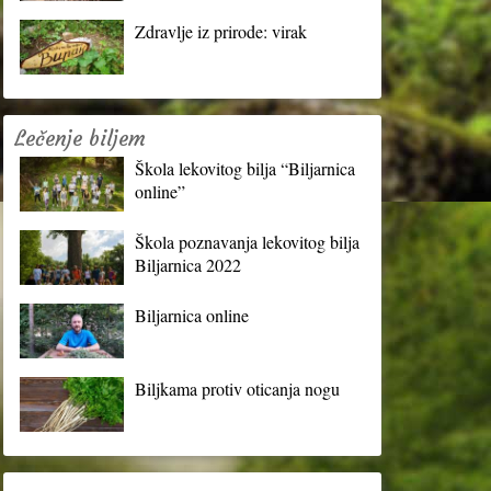
Zdravlje iz prirode: virak
Lečenje biljem
Škola lekovitog bilja “Biljarnica
online”
Škola poznavanja lekovitog bilja
Biljarnica 2022
Biljarnica online
Biljkama protiv oticanja nogu