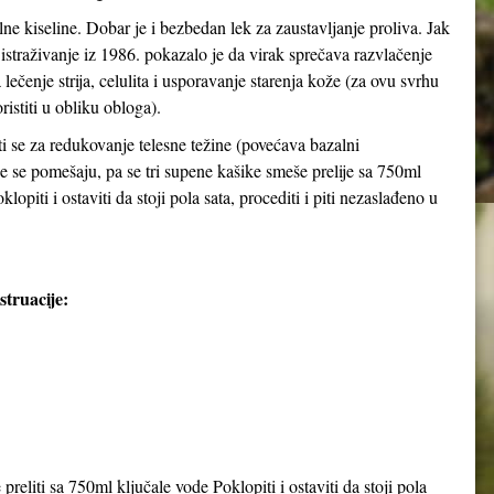
ilne kiseline. Dobar je i bezbedan lek za zaustavljanje proliva. Jak
straživanje iz 1986. pokazalo je da virak sprečava razvlačenje
a lečenje strija, celulita i usporavanje starenja kože (za ovu svrhu
ristiti u obliku obloga).
i se za redukovanje telesne težine (povećava bazalni
ce se pomešaju, pa se tri supene kašike smeše prelije sa 750ml
lopiti i ostaviti da stoji pola sata, procediti i piti nezaslađeno u
truacije:
preliti sa 750ml ključale vode Poklopiti i ostaviti da stoji pola