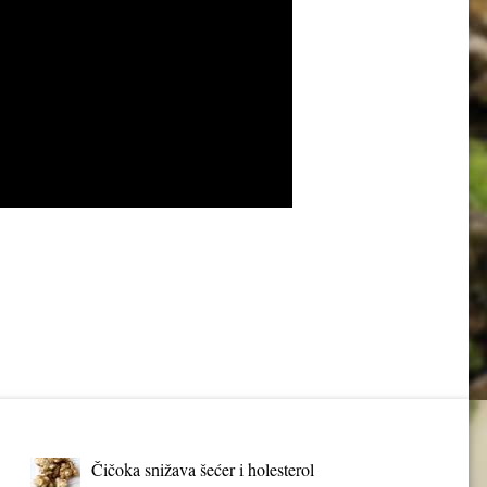
Čičoka snižava šećer i holesterol