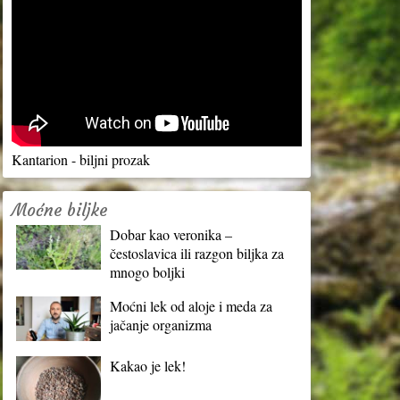
Kantarion - biljni prozak
Moćne biljke
Dobar kao veronika –
čestoslavica ili razgon biljka za
mnogo boljki
Moćni lek od aloje i meda za
jačanje organizma
Kakao je lek!