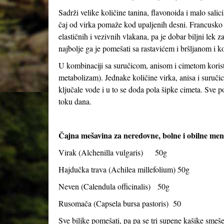
Sadrži velike količine tanina, flavonoida i malo salic
čaj od virka pomaže kod upaljenih desni. Francusko i
elastičnih i vezivnih vlakana, pa je dobar biljni lek z
najbolje ga je pomešati sa rastavićem i bršljanom i ko
U kombinaciji sa suručicom, anisom i cimetom korist
metabolizam). Jednake količine virka, anisa i suruči
ključale vode i u to se doda pola šipke cimeta. Sve pok
toku dana.
Čajna mešavina za neredovne, bolne i obilne mens
Virak (
Alchenilla vulgaris
) 50g
Hajdučka trava (
Achilea millefolium
) 50g
Neven (
Calendula officinalis
) 50g
Rusomača (
Capsela bursa pastoris
) 50
Sve biljke pomešati, pa pa se tri supene kašike smeše 