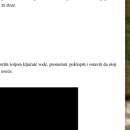
 tri doze.
iti šoljom ključale vode, promešati, poklopiti i ostaviti da stoji
 i uveče.