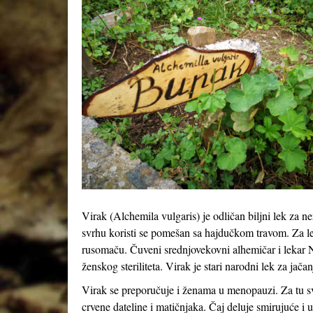
Virak (
Alchemila vulgaris
) je odličan biljni lek za 
svrhu koristi se pomešan sa hajdučkom travom. Za leče
rusomaču. Čuveni srednjovekovni alhemičar i lekar N
ženskog steriliteta. Virak je stari narodni lek za jač
Virak se preporučuje i ženama u menopauzi. Za tu sv
crvene dateline i matičnjaka. Čaj deluje smirujuće i 