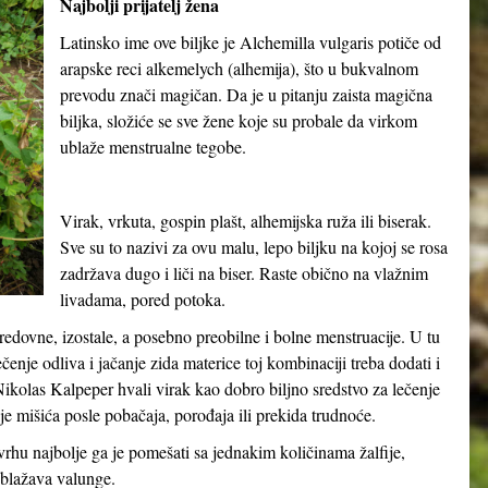
Najbolji prijatelj žena
Latinsko ime ove biljke je
Alchemilla vulgaris
potiče od
arapske reci
alkemelych
(alhemija), što u bukvalnom
prevodu znači
magičan
. Da je u pitanju zaista magična
biljka, složiće se sve žene koje su probale da virkom
ublaže menstrualne tegobe.
Virak, vrkuta, gospin plašt, alhemijska ruža ili biserak.
Sve su to nazivi za ovu malu, lepo biljku na kojoj se rosa
zadržava dugo i liči na biser. Raste obično na vlažnim
livadama, pored potoka.
neredovne, izostale, a posebno preobilne i bolne menstruacije. U tu
nje odliva i jačanje zida materice toj kombinaciji treba dodati i
ikolas Kalpeper hvali virak kao dobro biljno sredstvo za lečenje
anje mišića posle pobačaja, porođaja ili prekida trudnoće.
rhu najbolje ga je pomešati sa jednakim količinama žalfije,
ublažava valunge.