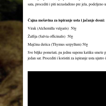
sata, procediti i piti nezaslađeno pre jela, podeljeno u
Čajna mešavina za ispiranje usta i jačanje desni:
Virak (
Alchemilla vulgaris
) 50g
Žalfija (
Salvia officinalis
) 50g
Majčina dušica (
Thymus serpyllum
) 50g
Sve biljke pomešati, pa jednu supenu kašiku smeše prel
jedan sat. Procediti i koristiti za ispiranje usta ujutro