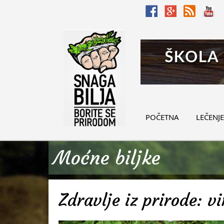
POČETNA
LEČENJE
Moćne biljke
Zdravlje iz prirode: v