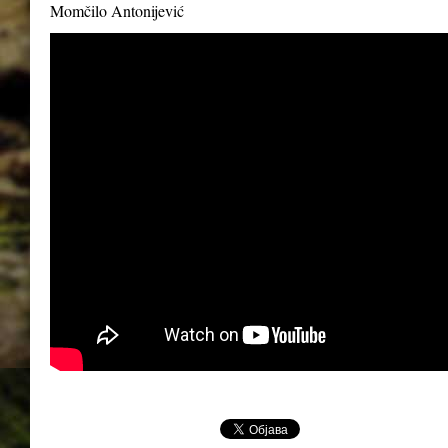
Momčilo Antonijević