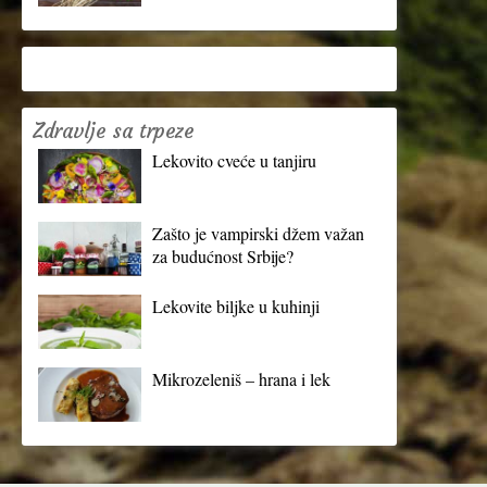
Zdravlje sa trpeze
Lekovito cveće u tanjiru
Zašto je vampirski džem važan
za budućnost Srbije?
Lekovite biljke u kuhinji
Mikrozeleniš – hrana i lek