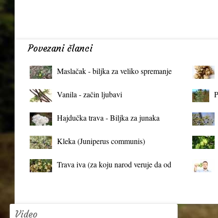
Povezani članci
Maslačak - biljka za veliko spremanje
organizma
Vanila - začin ljubavi
P
Hajdučka trava - Biljka za junaka
Kleka (Juniperus communis)
Trava iva (za koju narod veruje da od
mrtva pravi živa)
Video