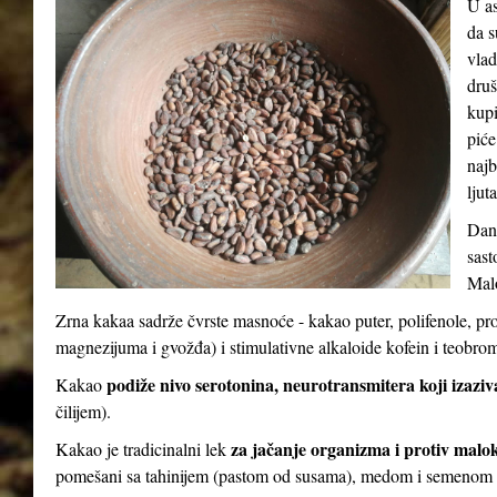
U as
da s
vlad
druš
kupi
piće
najb
ljut
Dana
sast
Malo
Zrna kakaa sadrže čvrste masnoće - kakao puter, polifenole, pr
magnezijuma i gvožđa) i stimulativne alkaloide kofein i teobro
podiže nivo serotonina, neurotransmitera koji izaziv
Kakao
čilijem).
za jačanje organizma i protiv malo
Kakao je tradicinalni lek
pomešani sa tahinijem (pastom od susama), medom i semenom 