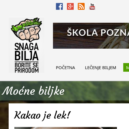
POČETNA
LEČENJE BILJEM
M
Moćne biljke
Kakao je lek!