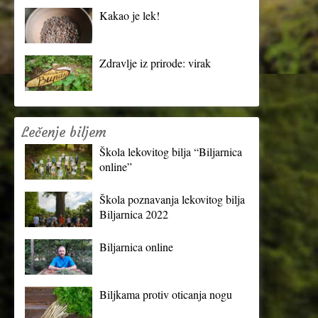
Kakao je lek!
Zdravlje iz prirode: virak
Lečenje biljem
Škola lekovitog bilja “Biljarnica
online”
Škola poznavanja lekovitog bilja
Biljarnica 2022
Biljarnica online
Biljkama protiv oticanja nogu