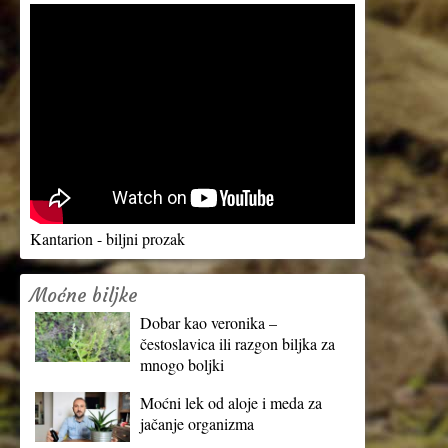
Kantarion - biljni prozak
Moćne biljke
Dobar kao veronika –
čestoslavica ili razgon biljka za
mnogo boljki
Moćni lek od aloje i meda za
jačanje organizma