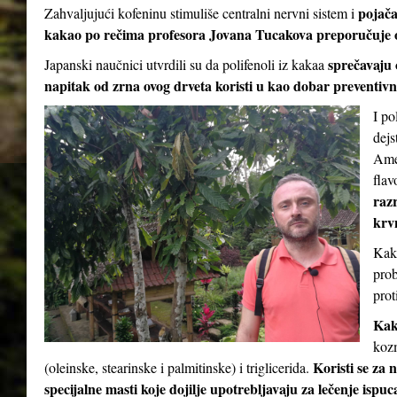
pojač
Zahvaljujući kofeninu stimuliše centralni nervni sistem i
kakao po rečima profesora Jovana Tucakova preporučuje 
sprečavaju 
Japanski naučnici utvrdili su da polifenoli iz kakaa
napitak od zrna ovog drveta koristi u kao dobar preventivni
I po
dejs
Amer
flav
razr
krv
Kaka
prob
prot
Kak
kozm
Koristi se za 
(oleinske, stearinske i palmitinske) i triglicerida.
specijalne masti koje dojilje upotrebljavaju za lečenje ispu