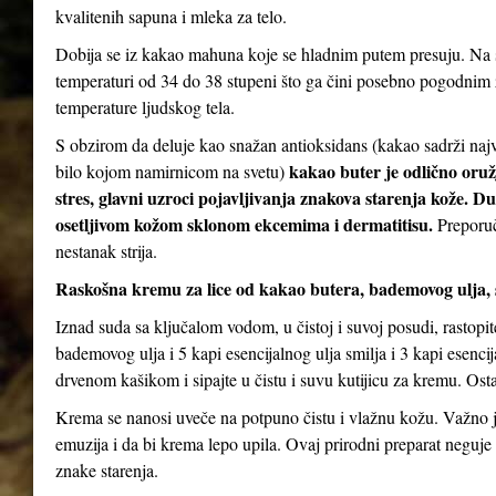
kvalitenih sapuna i mleka za telo.
Dobija se iz kakao mahuna koje se hladnim putem presuju. Na s
temperaturi od 34 do 38 stupeni što ga čini posebno pogodnim za
temperature ljudskog tela.
S obzirom da deluje kao snažan antioksidans (kakao sadrži najv
kakao buter je odlično oruž
bilo kojom namirnicom na svetu)
stres, glavni uzroci pojavljivanja znakova starenja kože. D
osetljivom kožom sklonom ekcemima i dermatitisu.
Preporuč
nestanak strija.
Raskošna kremu za lice od kakao butera, bademovog ulja, 
Iznad suda sa ključalom vodom, u čistoj i suvoj posudi, rastopi
bademovog ulja i 5 kapi esencijalnog ulja smilja i 3 kapi esenc
drvenom kašikom i sipajte u čistu i suvu kutijicu za kremu. Ostav
Krema se nanosi uveče na potpuno čistu i vlažnu kožu. Važno je
emuzija i da bi krema lepo upila. Ovaj prirodni preparat neguje 
znake starenja.