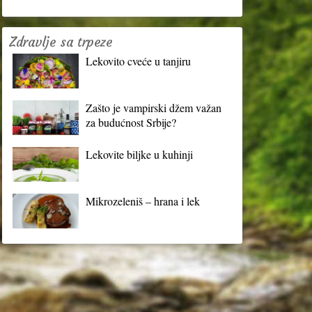
Zdravlje sa trpeze
Lekovito cveće u tanjiru
Zašto je vampirski džem važan
za budućnost Srbije?
Lekovite biljke u kuhinji
Mikrozeleniš – hrana i lek