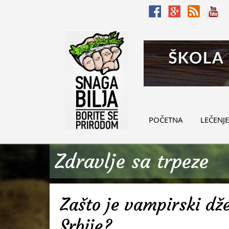
POČETNA
LEČENJE
Zdravlje sa trpeze
Zašto je vampirski d
Srbije?