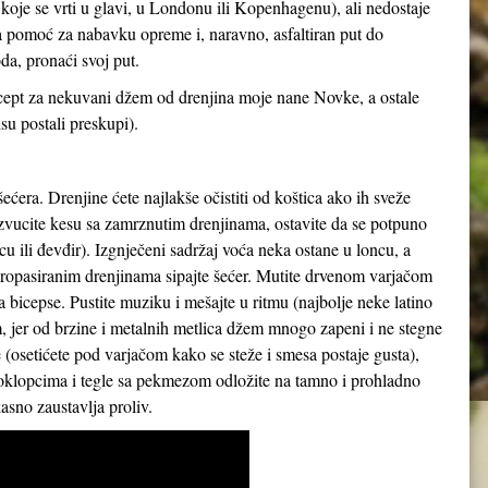
 koje se vrti u glavi, u Londonu ili Kopenhagenu), ali nedostaje
ka pomoć za nabavku opreme i, naravno, asfaltiran put do
a, pronaći svoj put.
recept za nekuvani džem od drenjina moje nane Novke, a ostale
su postali preskupi).
ećera. Drenjine ćete najlakše očistiti od koštica ako ih sveže
zvucite kesu sa zamrznutim drenjinama, ostavite da se potpuno
cu ili đevđir). Izgnječeni sadržaj voća neka ostane u loncu, a
a propasiranim drenjinama sipajte šećer. Mutite drvenom varjačom
 za bicepse. Pustite muziku i mešajte u ritmu (najbolje neke latino
 jer od brzine i metalnih metlica džem mnogo zapeni i ne stegne
osetićete pod varjačom kako se steže i smesa postaje gusta),
 poklopcima i tegle sa pekmezom odložite na tamno i prohladno
sno zaustavlja proliv.