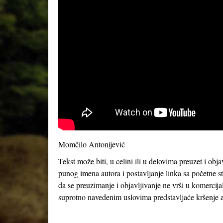
Momčilo Antonijević
Tekst može biti, u celini ili u delovima preuzet i obj
punog imena autora i postavljanje linka sa početne s
da se preuzimanje i objavljivanje ne vrši u komercija
suprotno navedenim uslovima predstavljaće kršenje a