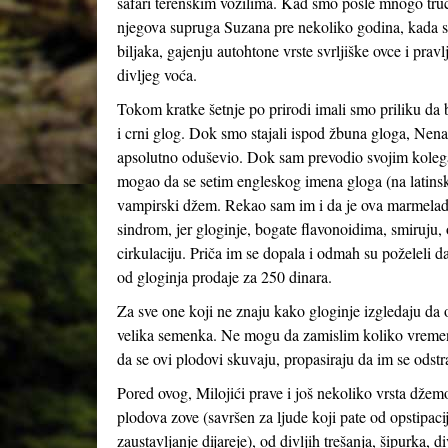
safari terenskim vozilima. Kad smo posle mnogo truc
njegova supruga Suzana pre nekoliko godina, kada su 
biljaka, gajenju autohtone vrste svrljiške ovce i pra
divljeg voća.
Tokom kratke šetnje po prirodi imali smo priliku da 
i crni glog. Dok smo stajali ispod žbuna gloga, Nen
apsolutno oduševio. Dok sam prevodio svojim kolega
mogao da se setim engleskog imena gloga (na latin
vampirski džem. Rekao sam im i da je ova marmela
sindrom, jer gloginje, bogate flavonoidima, smiruju, 
cirkulaciju. Priča im se dopala i odmah su poželeli 
od gloginja prodaje za 250 dinara.
Za sve one koji ne znaju kako gloginje izgledaju da o
velika semenka. Ne mogu da zamislim koliko vremena
da se ovi plodovi skuvaju, propasiraju da im se odst
Pored ovog, Milojići prave i još nekoliko vrsta džemov
plodova zove (savršen za ljude koji pate od opstipaci
zaustavljanje dijareje), od divljih trešanja, šipurka,