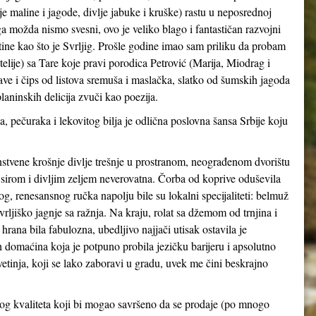
je maline i jagode, divlje jabuke i kruške) rastu u neposrednoj
a možda nismo svesni, ovo je veliko blago i fantastičan razvojni
ine kao što je Svrljig. Prošle godine imao sam priliku da probam
telije) sa Tare koje pravi porodica Petrović (Marija, Miodrag i
ve i čips od listova sremuša i maslačka, slatko od šumskih jagoda
laninskih delicija zvuči kao poezija.
a, pečuraka i lekovitog bilja je odlična poslovna šansa Srbije koju
nstvene krošnje divlje trešnje u prostranom, neograđenom dvorištu
a sirom i divljim zeljem neverovatna. Čorba od koprive oduševila
, renesansnog ručka napolju bile su lokalni specijaliteti: belmuž
svrljiško jagnje sa ražnja. Na kraju, rolat sa džemom od trnjina i
ana bila fabulozna, ubedljivo najjači utisak ostavila je
h domaćina koja je potpuno probila jezičku barijeru i apsolutno
vetinja, koji se lako zaboravi u gradu, uvek me čini beskrajno
g kvaliteta koji bi mogao savršeno da se prodaje (po mnogo