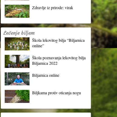
Zdravlje iz prirode: virak
Lečenje biljem
Škola lekovitog bilja “Biljarnica
online”
Škola poznavanja lekovitog bilja
Biljarnica 2022
Biljarnica online
Biljkama protiv oticanja nogu