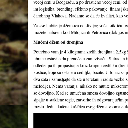
većoj ceni u Beogradu, a po drastično većoj ceni, od
im logistika, brending, efektno pakovanje, finansijs
čarobnog Vlahova. Nadamo se da će kvalitet, kao vod
Za sve ljubitelje džemova od divljeg voća, otkriću 
možete nabaviti kod Milojića ili Petrovića (dok još ni
Mućeni džem od drenjina
Potrebno vam je 4 kilograma zrelih drenjina i 2,5kg š
ubrane ostavite da prenoće u zamrzivaču. Sutradan i
odlede, pa ih propasirajte kroz krupnu cediljku (treni
koštice, koje su ostale u cediljki, bacite. U lonac s
dva sata i zamišljajte da ste u teretani i radite vežbe
melodije). Nema varanja, nikako ne mutite mikserom,
se dovoljno. Kad se umućena smesa dovoljno zgusne (
sipajte u staklene tegle, zatvorite ih odgovarajućim
mesto. Jedna kafena kašičica ovog džema veoma efika