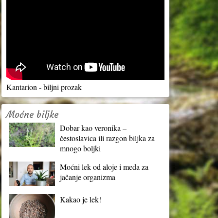
Kantarion - biljni prozak
Moćne biljke
Dobar kao veronika –
čestoslavica ili razgon biljka za
mnogo boljki
Moćni lek od aloje i meda za
jačanje organizma
Kakao je lek!