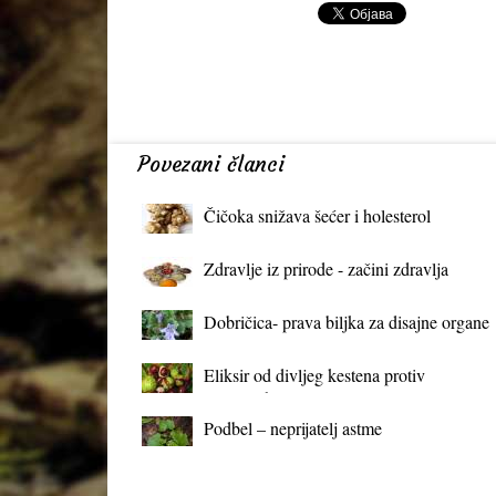
Povezani članci
Čičoka snižava šećer i holesterol
Zdravlje iz prirode - začini zdravlja
Dobričica- prava biljka za disajne organe
Eliksir od divljeg kestena protiv
proširenih vena
Podbel – neprijatelj astme