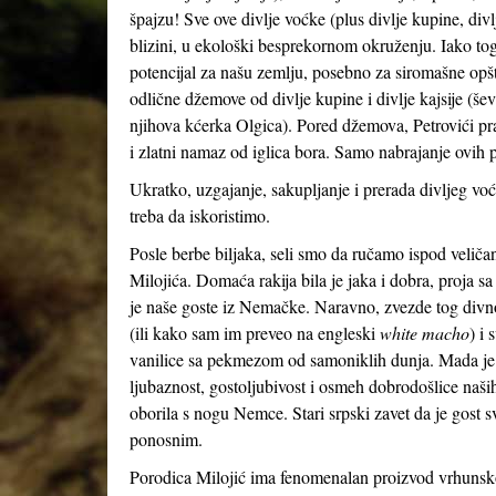
špajzu! Sve ove divlje voćke (plus divlje kupine, divl
blizini, u ekološki besprekornom okruženju. Iako tog
potencijal za našu zemlju, posebno za siromašne opšt
odlične džemove od divlje kupine i divlje kajsije (šev
njihova kćerka Olgica). Pored džemova, Petrovići pra
i zlatni namaz od iglica bora. Samo nabrajanje ovih p
Ukratko, uzgajanje, sakupljanje i prerada divljeg voć
treba da iskoristimo.
Posle berbe biljaka, seli smo da ručamo ispod veliča
Milojića. Domaća rakija bila je jaka i dobra, proja s
je naše goste iz Nemačke. Naravno, zvezde tog divnog
(ili kako sam im preveo na engleski
white macho
) i 
vanilice sa pekmezom od samoniklih dunja. Mada je hr
ljubaznost, gostoljubivost i osmeh dobrodošlice naši
oborila s nogu Nemce. Stari srpski zavet da je gost s
ponosnim.
Porodica Milojić ima fenomenalan proizvod vrhunsko