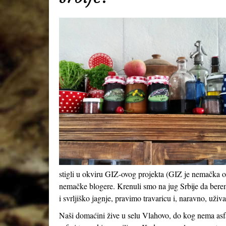
stigli u okviru GIZ-ovog projekta (GIZ je nemačka or
nemačke blogere. Krenuli smo na jug Srbije da berem
i svrljiško jagnje, pravimo travaricu i, naravno, uživ
Naši domaćini žive u selu Vlahovo, do kog nema asf