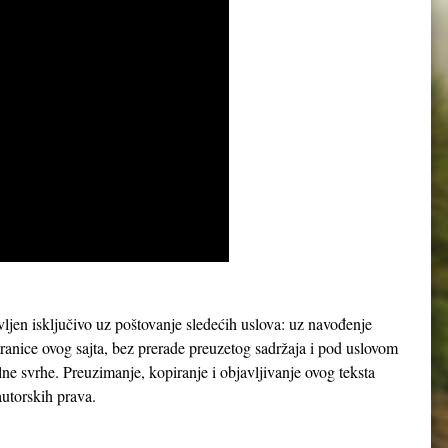
avljen isključivo uz poštovanje sledećih uslova: uz navođenje
tranice ovog sajta, bez prerade preuzetog sadržaja i pod uslovom
lne svrhe. Preuzimanje, kopiranje i objavljivanje ovog teksta
utorskih prava.