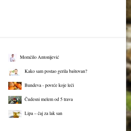
Momčilo Antonijević
Kako sam postao gerila baštovan?
Bundeva - povrće koje leči
Čudesni melem od 5 trava
Lipa – čaj za lak san