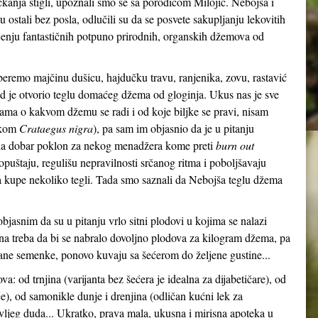
kanja stigli, upoznali smo se sa porodicom Milojić. Nebojša i
ostali bez posla, odlučili su da se posvete sakupljanju lekovitih
vljenju fantastičnih potpuno prirodnih, organskih džemova od
beremo majčinu dušicu, hajdučku travu, ranjenika, zovu, rastavić
ad je otvorio teglu domaćeg džema od gloginja. Ukus nas je sve
ma o kakvom džemu se radi i od koje biljke se pravi, nisam
skom
Crataegus nigra
), pa sam im objasnio da je u pitanju
da dobar poklon za nekog menadžera kome preti
burn out
opuštaju, regulišu nepravilnosti srčanog ritma i poboljšavaju
da kupe nekoliko tegli. Tada smo saznali da Nebojša teglu džema
bjasnim da su u pitanju vrlo sitni plodovi u kojima se nalazi
 treba da bi se nabralo dovoljno plodova za kilogram džema, pa
rane semenke, ponovo kuvaju sa šećerom do željene gustine...
a: od trnjina (varijanta bez šećera je idealna za dijabetičare), od
je), od samonikle dunje i drenjina (odličan kućni lek za
 divljeg duda... Ukratko, prava mala, ukusna i mirisna apoteka u