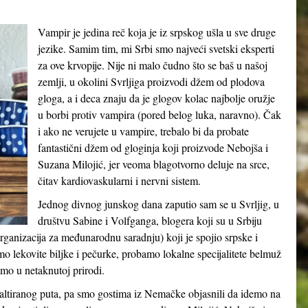
Vampir je jedina reč koja je iz srpskog ušla u sve druge
jezike. Samim tim, mi Srbi smo najveći svetski eksperti
za ove krvopije. Nije ni malo čudno što se baš u našoj
zemlji, u okolini Svrljiga proizvodi džem od plodova
gloga, a i deca znaju da je glogov kolac najbolje oružje
u borbi protiv vampira (pored belog luka, naravno). Čak
i ako ne verujete u vampire, trebalo bi da probate
fantastični džem od gloginja koji proizvode Nebojša i
Suzana Milojić, jer veoma blagotvorno deluje na srce,
čitav kardiovaskularni i nervni sistem.
Jednog divnog junskog dana zaputio sam se u Svrljig, u
društvu Sabine i Volfganga, blogera koji su u Srbiju
ganizacija za međunarodnu saradnju) koji je spojio srpske i
o lekovite biljke i pečurke, probamo lokalne specijalitete belmuž
amo u netaknutoj prirodi.
altiranog puta, pa smo gostima iz Nemačke objasnili da idemo na