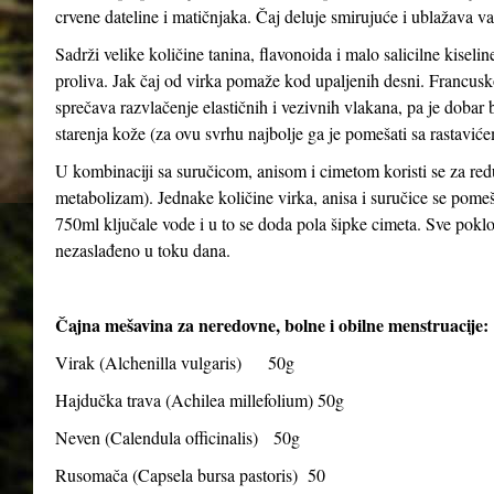
crvene dateline i matičnjaka. Čaj deluje smirujuće i ublažava v
Sadrži velike količine tanina, flavonoida i malo salicilne kiseli
proliva. Jak čaj od virka pomaže kod upaljenih desni. Francusko
sprečava razvlačenje elastičnih i vezivnih vlakana, pa je dobar bil
starenja kože (za ovu svrhu najbolje ga je pomešati sa rastavićem
U kombinaciji sa suručicom, anisom i cimetom koristi se za red
metabolizam). Jednake količine virka, anisa i suručice se pomeša
750ml ključale vode i u to se doda pola šipke cimeta. Sve poklopiti
nezaslađeno u toku dana.
Čajna mešavina za neredovne, bolne i obilne menstruacije:
Virak (
Alchenilla vulgaris
) 50g
Hajdučka trava (
Achilea millefolium
) 50g
Neven (
Calendula officinalis
) 50g
Rusomača (
Capsela bursa pastoris
) 50