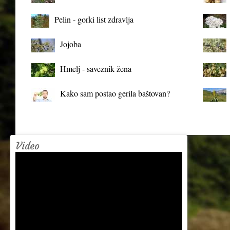
organizma
Pelin - gorki list zdravlja
Jojoba
Hmelj - saveznik žena
Kako sam postao gerila baštovan?
Video