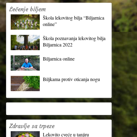
Lečenje biljem
Škola lekovitog bilja “Biljarnica
online”
Škola poznavanja lekovitog bilja
Biljarnica 2022
Biljarnica online
Biljkama protiv oticanja nogu
Zdravlje sa trpeze
Lekovito cveće u tanjiru