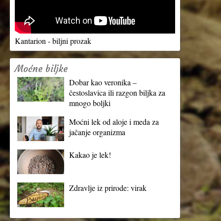
Kantarion - biljni prozak
Moćne biljke
Dobar kao veronika –
čestoslavica ili razgon biljka za
mnogo boljki
Moćni lek od aloje i meda za
jačanje organizma
Kakao je lek!
Zdravlje iz prirode: virak