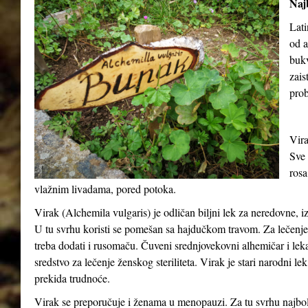
Najb
Lati
od a
buk
zais
prob
Vira
Sve 
rosa
vlažnim livadama, pored potoka.
Virak (
Alchemila vulgaris
) je odličan biljni lek za neredovne, 
U tu svrhu koristi se pomešan sa hajdučkom travom. Za lečenje o
treba dodati i rusomaču. Čuveni srednjovekovni alhemičar i lek
sredstvo za lečenje ženskog steriliteta. Virak je stari narodni le
prekida trudnoće.
Virak se preporučuje i ženama u menopauzi. Za tu svrhu najbolj