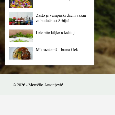
Zašto je vampirski džem važan
za budućnost Srbije?
Lekovite biljke u kuhinji
Mikrozeleniš – hrana i lek
© 2026 - Momčilo Antonijević