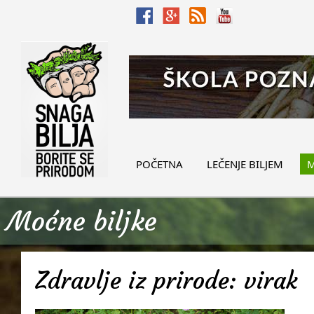
POČETNA
LEČENJE BILJEM
M
Moćne biljke
Zdravlje iz prirode: virak