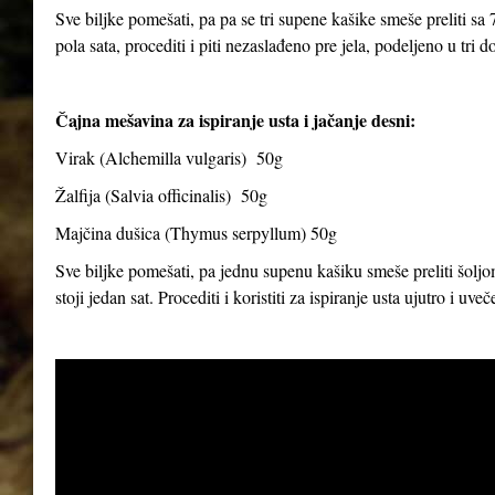
Sve biljke pomešati, pa pa se tri supene kašike smeše preliti sa 7
pola sata, procediti i piti nezaslađeno pre jela, podeljeno u tri d
Čajna mešavina za ispiranje usta i jačanje desni:
Virak (
Alchemilla vulgaris
) 50g
Žalfija (
Salvia officinalis
) 50g
Majčina dušica (
Thymus serpyllum
) 50g
Sve biljke pomešati, pa jednu supenu kašiku smeše preliti šoljom
stoji jedan sat. Procediti i koristiti za ispiranje usta ujutro i uve