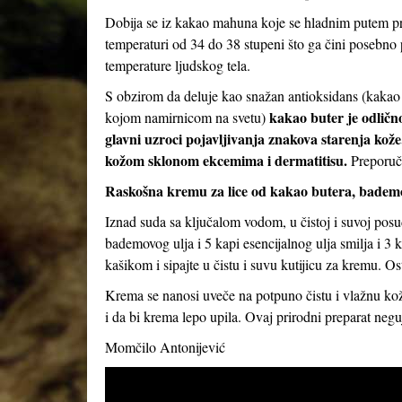
Dobija se iz kakao mahuna koje se hladnim putem pre
temperaturi od 34 do 38 stupeni što ga čini posebno 
temperature ljudskog tela.
S obzirom da deluje kao snažan antioksidans (kakao 
kakao buter je odlično
kojom namirnicom na svetu)
glavni uzroci pojavljivanja znakova starenja kože
kožom sklonom ekcemima i dermatitisu.
Preporuču
Raskošna kremu za lice od kakao butera, bademov
Iznad suda sa ključalom vodom, u čistoj i suvoj posud
bademovog ulja i 5 kapi esencijalnog ulja smilja i 3
kašikom i sipajte u čistu i suvu kutijicu za kremu. Ost
Krema se nanosi uveče na potpuno čistu i vlažnu kožu
i da bi krema lepo upila. Ovaj prirodni preparat neguj
Momčilo Antonijević