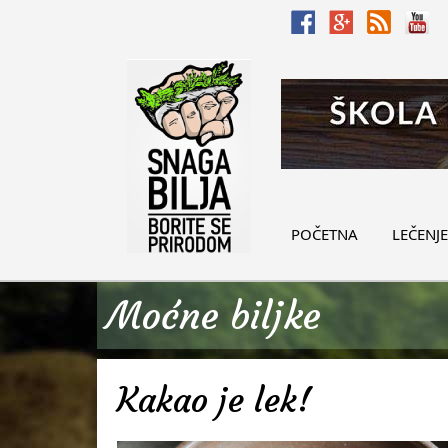
POČETNA
LEČENJE
Moćne biljke
Kakao je lek!