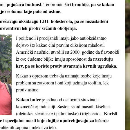
pojačava budnost
širi bronhije, pa se kakao
em i
. Teobromin
je osobama koje pate od astme
.
prečavaju oksidaciju LDL holesterola, pa se nezaslađeni
reventivni lek protiv srčanih oboljenja.
I polifenoli i procijanidi imaju jako antioksidantno
dejstvo što kakao čini pravim eliksirom mladosti.
Američki naučnici utvrdili su 2000. godine da flavonoidi
razređuju
iz ove čudesne biljke imaju sposobnost da
krv, pa se koriste protiv stvaranja krvnih ugrušaka.
Kakao s oprezom treba da uzimaju osobe koje imaju
problem sa zatvorom i oni koji uzimaju teofilin, lek
protiv astme.
Kakao buter
je jedna od osnovnih sirovina u
kozmetičkoj industriji. Sastoji se od masnih kiselina
Koristi
(oleinske, stearinske i palmitinske) i triglicerida.
e i specijalne masti koje dojilje upotrebljavaju za lečenje
valitenih sapuna i mleka za telo.