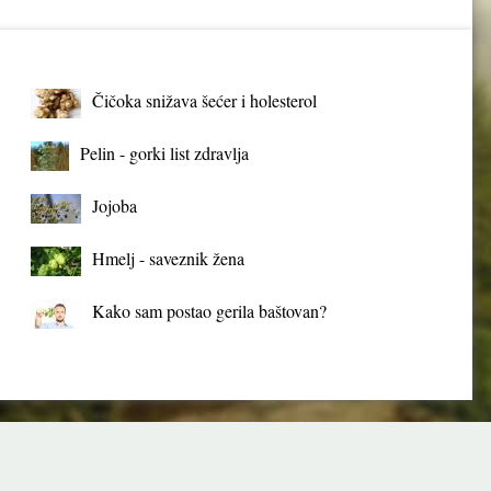
Čičoka snižava šećer i holesterol
Pelin - gorki list zdravlja
Jojoba
Hmelj - saveznik žena
Kako sam postao gerila baštovan?