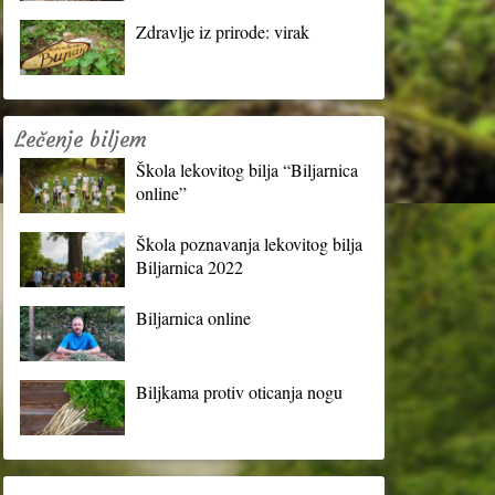
Zdravlje iz prirode: virak
Lečenje biljem
Škola lekovitog bilja “Biljarnica
online”
Škola poznavanja lekovitog bilja
Biljarnica 2022
Biljarnica online
Biljkama protiv oticanja nogu