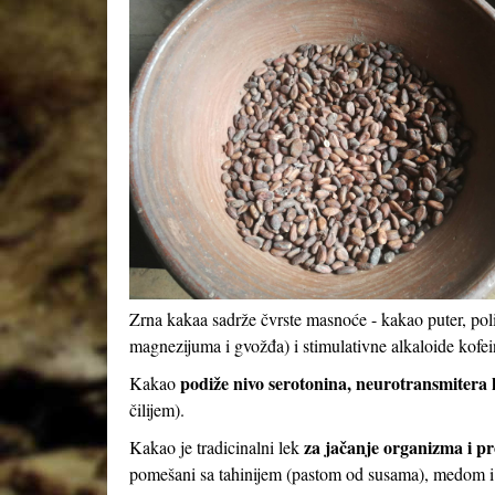
Zrna kakaa sadrže čvrste masnoće - kakao puter, pol
magnezijuma i gvožđa) i stimulativne alkaloide kofei
podiže nivo serotonina, neurotransmitera k
Kakao
čilijem).
za jačanje organizma i pr
Kakao je tradicinalni lek
pomešani sa tahinijem (pastom od susama), medom 