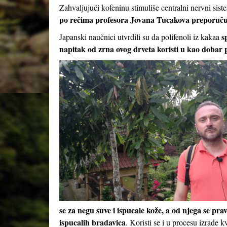
Zahvaljujući kofeninu stimuliše centralni nervni sist
po rečima profesora Jovana Tucakova preporuču
s
Japanski naučnici utvrdili su da polifenoli iz kakaa
napitak od zrna ovog drveta koristi u kao dobar p
se za negu suve i ispucale kože, a od njega se prav
ispucalih bradavica
. Koristi se i u procesu izrade k