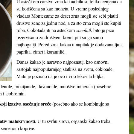
U astečkom carstvu zrna kakaa bila su toliko cenjena da
su koriščena su kao moneta. U vreme poslednjeg
vladara Montezume za deset zrna mogli ste sebi platiti
društvo žene za jednu noć, a za sto zrna mogli ste kupiti
roba. Čokolada ili na astečkom
xocolatl,
bilo je piće
rezervisano za društveni krem, pili su ga samo
najbogatiji. Pored zrna kakaa u napitak je dodavana ljuta
paprika, cimet i karanfilić.
Danas kakao je naravno najpoznatiji kao osnovni
sastojak najpopularnijeg slatkiša na svetu, čokloade.
Malo je poznato da je ovo i vrlo lekovita biljka.
ifenole, procijanide, flavonoide, mnoštvo minerala (posebno
n i teobromin.
oji izaziva osećanje sreće
(posebno ako se kombinuje sa
otiv malokrvnosti
. U tu svrhu sirovi, organski kakao treba
i semenom koprive.