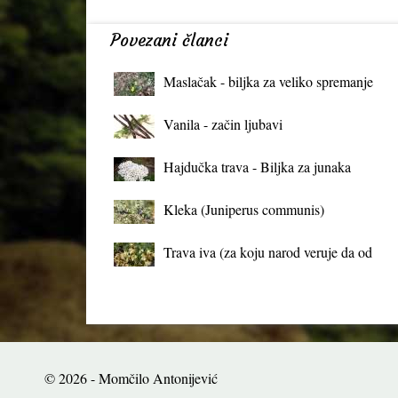
Povezani članci
Maslačak - biljka za veliko spremanje
organizma
Vanila - začin ljubavi
Hajdučka trava - Biljka za junaka
Kleka (Juniperus communis)
Trava iva (za koju narod veruje da od
mrtva pravi živa)
© 2026 - Momčilo Antonijević