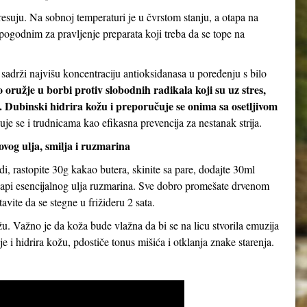
suju. Na sobnoj temperaturi je u čvrstom stanju, a otapa na
pogodnim za pravljenje preparata koji treba da se tope na
sadrži najvišu koncentraciju antioksidanasa u poređenju s bilo
 oružje u borbi protiv slobodnih radikala koji su uz stres,
. Dubinski hidrira kožu i preporučuje se onima sa osetljivom
je se i trudnicama kao efikasna prevencija za nestanak strija.
og ulja, smilja i ruzmarina
i, rastopite 30g kakao butera, skinite sa pare, dodajte 30ml
 kapi esencijalnog ulja ruzmarina. Sve dobro promešate drvenom
avite da se stegne u frižideru 2 sata.
. Važno je da koža bude vlažna da bi se na licu stvorila emuzija
e i hidrira kožu, pdostiče tonus mišića i otklanja znake starenja.