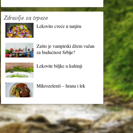
Zdravlje sa trpeze
Lekovito cveće u tanjiru
Zašto je vampirski džem važan
za budućnost Srbije?
Lekovite biljke u kuhinji
Mikrozeleniš – hrana i lek