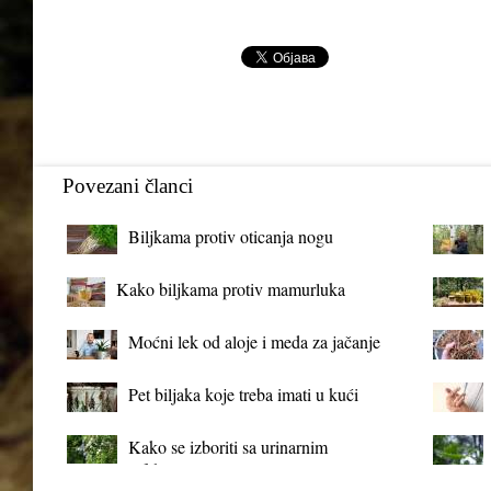
Povezani članci
Biljkama protiv oticanja nogu
Kako biljkama protiv mamurluka
Moćni lek od aloje i meda za jačanje
organizma
Pet biljaka koje treba imati u kući
Kako se izboriti sa urinarnim
infekcijama?