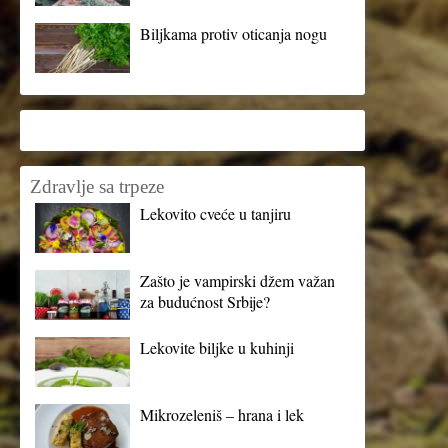
Biljkama protiv oticanja nogu
Zdravlje sa trpeze
Lekovito cveće u tanjiru
Zašto je vampirski džem važan
za budućnost Srbije?
Lekovite biljke u kuhinji
Mikrozeleniš – hrana i lek