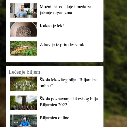
Moćni lek od aloje i meda za
jačanje organizma
Kakao je lek!
Zdravlje iz prirode: virak
Lečenje biljem
Škola lekovitog bilja “Biljarnica
online”
Škola poznavanja lekovitog bilja
Biljarnica 2022
Biljarnica online