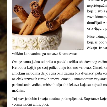
nepristupačni
koje u svoja 
zovu kinnamo
domišljati Ar
ostavljaju u 
Ptice uzimaj
koja se pod 
čekaju. Iz os
velikim karavanima ga razvoze širom sveta»
Ovo je samo jedna od priča u poreklu toliko obožavanog začin
Herodota koji je po svoj prilici u nju iskreno verovao. Cimet, ka
antičkim narodima da je cena ovih začina bila dvanaest puta veća
najekskluzivnijih rimskih trpeza, cimet (Cinnamomum zaylanicu
parfimisanih vodica, mirisnih ulja ali i lekova koje su najveći 
moćnim.
Toj stav je dobio i svoju naučnu potkrepljenost. Supstance koje 
veoma moćni antiseptici.