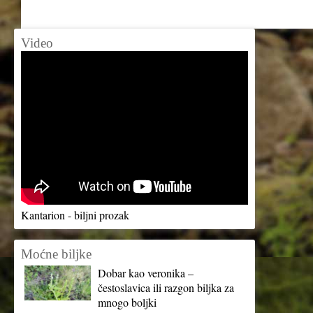
Video
Kantarion - biljni prozak
Moćne biljke
Dobar kao veronika –
čestoslavica ili razgon biljka za
mnogo boljki