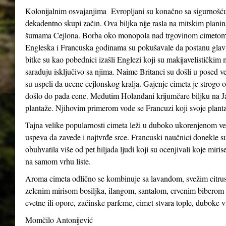
Kolonijalnim osvajanjima Evropljani su konačno sa sigurnošću 
dekadentno skupi začin. Ova biljka nije rasla na mitskim plani
šumama Cejlona. Borba oko monopola nad trgovinom cimetom b
Engleska i Francuska godinama su pokušavale da postanu glavn
bitke su kao pobednici izašli Englezi koji su makijavelistički
sarađuju isključivo sa njima. Naime Britanci su došli u posed
su uspeli da ucene cejlonskog kralja. Gajenje cimeta je strogo
došlo do pada cene. Međutim Holanđani krijumčare biljku na J
plantaže. Njihovim primerom vode se Francuzi koji svoje planta
Tajna velike popularnosti cimeta leži u duboko ukorenjenom vero
uspeva da zavede i najtvrđe srce. Francuski naučnici donekle s
obuhvatila više od pet hiljada ljudi koji su ocenjivali koje miri
na samom vrhu liste.
Aroma cimeta odlično se kombinuje sa lavandom, svežim citr
zelenim mirisom bosiljka, ilangom, santalom, crvenim biberom
cvetne ili opore, začinske parfeme, cimet stvara tople, duboke 
Momčilo Antonijević