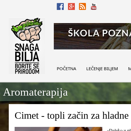
POČETNA
LEČENJE BILJEM
M
Aromaterapija
Cimet - topli začin za hladne
«Daleko u pl