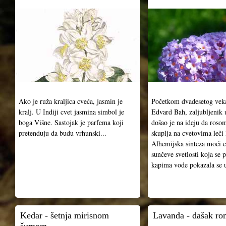
Ako je ruža kraljica cveća, jasmin je
Početkom dvadesetog vek
kralj. U Indiji cvet jasmina simbol je
Edvard Bah, zaljubljenik 
boga Višne. Sastojak je parfema koji
došao je na ideju da roso
pretenduju da budu vrhunski...
skuplja na cvetovima leči 
Alhemijska sinteza moći c
sunčeve svetlosti koja se 
kapima vode pokazala se 
Kedar - šetnja mirisnom
Lavanda - dašak ro