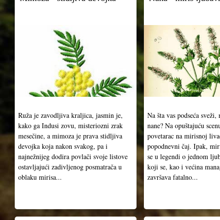
Ruža je zavodljiva kraljica, jasmin je,
Na šta vas podseća sveži, 
kako ga Indusi zovu, misteriozni zrak
nane? Na opuštajuću scenu 
mesečine, a mimoza je prava stidljiva
povetarac na mirisnoj livad
devojka koja nakon svakog, pa i
popodnevni čaj. Ipak, mir
najnežnijeg dodira povlači svoje listove
se u legendi o jednom lj
ostavljajući zadivljenog posmatrača u
koji se, kao i većina mana
oblaku mirisa...
završava fatalno...