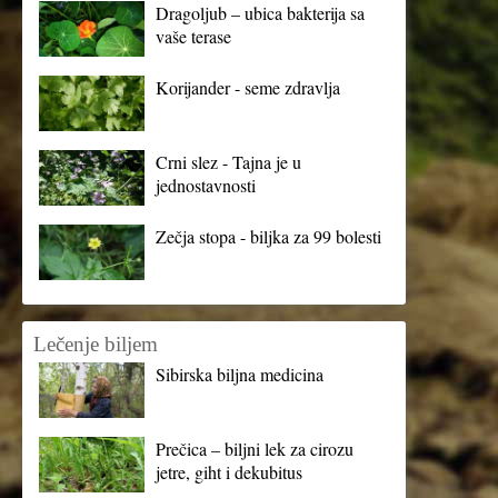
Dragoljub – ubica bakterija sa
vaše terase
Korijander - seme zdravlja
Crni slez - Tajna je u
jednostavnosti
Zečja stopa - biljka za 99 bolesti
Lečenje biljem
Sibirska biljna medicina
Prečica – biljni lek za cirozu
jetre, giht i dekubitus