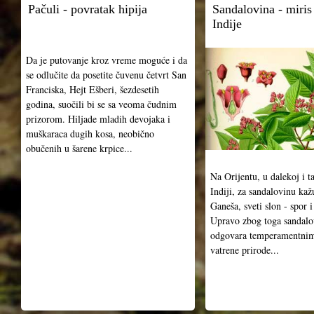
Pačuli - povratak hipija
Sandalovina - miris
Indije
Da je putovanje kroz vreme moguće i da
se odlučite da posetite čuvenu četvrt San
Franciska, Hejt Ešberi, šezdesetih
godina, suočili bi se sa veoma čudnim
prizorom. Hiljade mladih devojaka i
muškaraca dugih kosa, neobično
obučenih u šarene krpice...
Na Orijentu, u dalekoj i t
Indiji, za sandalovinu kaž
Ganeša, sveti slon - spor
Upravo zbog toga sandalo
odgovara temperamentni
vatrene prirode...