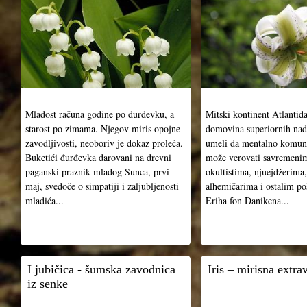
Mladost računa godine po đurđevku, a
Mitski kontinent Atlantid
starost po zimama. Njegov miris opojne
domovina superiornih nadl
zavodljivosti, neoboriv je dokaz proleća.
umeli da mentalno komuni
Buketići đurđevka darovani na drevni
može verovati savremenim
paganski praznik mladog Sunca, prvi
okultistima, njuejdžerim
maj, svedoče o simpatiji i zaljubljenosti
alhemičarima i ostalim p
mladića...
Eriha fon Danikena...
Ljubičica - šumska zavodnica
Iris – mirisna extr
iz senke