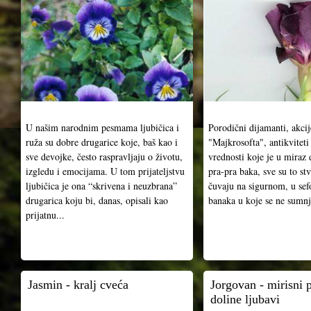
U našim narodnim pesmama ljubičica i
Porodični dijamanti, akcij
ruža su dobre drugarice koje, baš kao i
"Majkrosofta", antikvitet
sve devojke, često raspravljaju o životu,
vrednosti koje je u miraz
izgledu i emocijama. U tom prijateljstvu
pra-pra baka, sve su to stv
ljubičica je ona “skrivena i neuzbrana”
čuvaju na sigurnom, u sef
drugarica koju bi, danas, opisali kao
banaka u koje se ne sumnj
prijatnu...
Jasmin - kralj cveća
Jorgovan - mirisni 
doline ljubavi