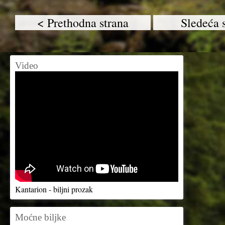
< Prethodna strana
Sledeća 
Video
Kantarion - biljni prozak
Moćne biljke