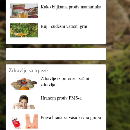
Kako biljkama protiv mamurluka
Ruj - čudesni vatreni grm
Zdravlje sa trpeze
Zdravlje iz prirode - začini
zdravlja
Hranom protiv PMS-a
Prava hrana za vašu krvnu grupu