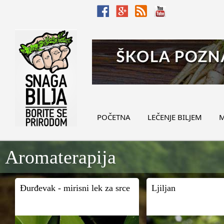
POČETNA
LEČENJE BILJEM
M
Aromaterapija
Đurđevak - mirisni lek za srce
Ljiljan