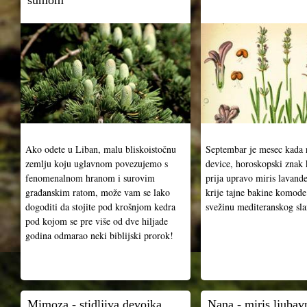
šumom
Ako odete u Liban, malu bliskoistočnu
Septembar je mesec kada 
zemlju koju uglavnom povezujemo s
device, horoskopski znak
fenomenalnom hranom i surovim
prija upravo miris lavande
građanskim ratom, može vam se lako
krije tajne bakine komode
dogoditi da stojite pod krošnjom kedra
svežinu mediteranskog sla
pod kojom se pre više od dve hiljade
godina odmarao neki biblijski prorok!
Mimoza - stidljiva devojka
Nana - miris ljubav