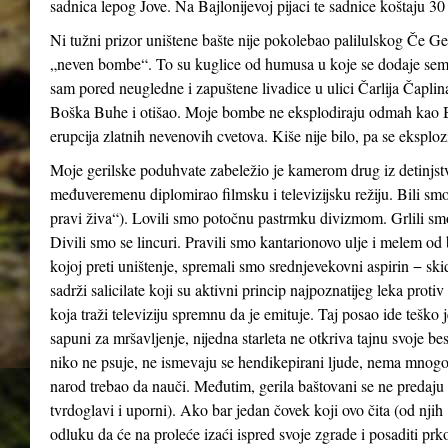
sadnica lepog Jove. Na Bajlonijevoj pijaci te sadnice koštaju 3
Ni tužni prizor uništene bašte nije pokolebao palilulskog Če 
„neven bombe“. To su kuglice od humusa u koje se dodaje sem
sam pored neugledne i zapuštene livadice u ulici Čarlija Čaplin
Boška Buhe i otišao. Moje bombe ne eksplodiraju odmah kao Bu
erupcija zlatnih nevenovih cvetova. Kiše nije bilo, pa se eksploz
Moje gerilske poduhvate zabeležio je kamerom drug iz detinjstv
međuveremenu diplomirao filmsku i televizijsku režiju. Bili smo 
pravi živa“). Lovili smo potočnu pastrmku divizmom. Grlili smo
Divili smo se lincuri. Pravili smo kantarionovo ulje i melem od 
kojoj preti uništenje, spremali smo srednjevekovni aspirin − sk
sadrži salicilate koji su aktivni princip najpoznatijeg leka proti
koja traži televiziju spremnu da je emituje. Taj posao ide teško 
sapuni za mršavljenje, nijedna starleta ne otkriva tajnu svoje b
niko ne psuje, ne ismevaju se hendikepirani ljude, nema mnogo
narod trebao da nauči. Međutim, gerila baštovani se ne predaju 
tvrdoglavi i uporni). Ako bar jedan čovek koji ovo čita (od nji
odluku da će na proleće izaći ispred svoje zgrade i posaditi prk