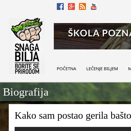
POČETNA
LEČENJE BILJEM
M
Biografija
Kako sam postao gerila bašt