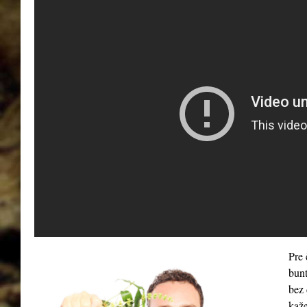
Pre 
bunt
bez 
kaže