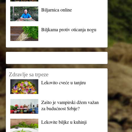
Biljarnica online
Biljkama protiv oticanja nogu
Zdravlje sa trpeze
Lekovito cveće u tanjiru
Zašto je vampirski džem važan
za budućnost Srbije?
Lekovite biljke u kuhinji