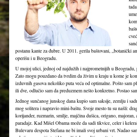
tada
umet
komš
bašt
cveć
sand
postanu kante za đubre. U 2011. gerila baštovani, „botanički anar
operišu i u Beogradu.
U mojoj ulici, jednoj od najdužih i najprometnijih u Beogradu,
Zato mogu pouzdano da tvrdim da živim u kraju u kome je konce
izduvnih gasova nekoliko puta veća od optimalne. Pošto sam pla
ili dve, odlučio sam da preduzmem nešto konkretno. Postao sam
Jednog sunčanog junskog dana kupio sam saksije, zemlju i sadni
mog solitera i napravio mini-baštu. Svoje mesto tu su našli: drag
korijander, ruzmarin, smilje, majčina dušica, origano, majoran, 
paradajz. Kad Mišel Obama može da sadi tikvice, celer i kelera
Bulevaru despota Stefana ne bi imali svoj urbani vrt. Nadao sam