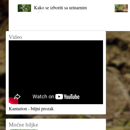
Kako se izboriti sa urinarnim
infekcijama?
Video
Kantarion - biljni prozak
Moćne biljke