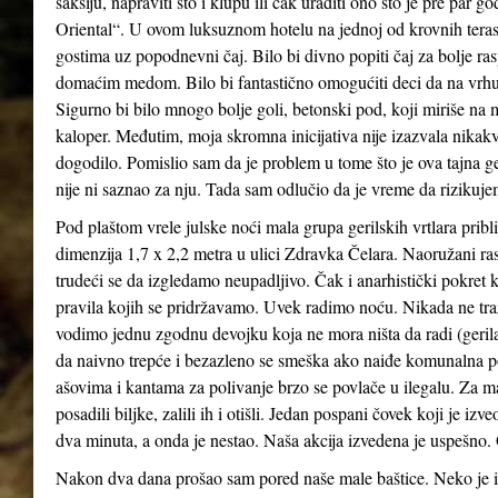
saksiju, napraviti sto i klupu ili čak uraditi ono što je pre par 
Oriental“. U ovom luksuznom hotelu na jednoj od krovnih terasa
gostima uz popodnevni čaj. Bilo bi divno popiti čaj za bolje r
domaćim medom. Bilo bi fantastično omogućiti deci da na vrh
Sigurno bi bilo mnogo bolje goli, betonski pod, koji miriše na m
kaloper. Međutim, moja skromna inicijativa nije izazvala nikakv
dogodilo. Pomislio sam da je problem u tome što je ova tajna ge
nije ni saznao za nju. Tada sam odlučio da je vreme da rizikuje
Pod plaštom vrele julske noći mala grupa gerilskih vrtlara pribl
dimenzija 1,7 x 2,2 metra u ulici Zdravka Čelara. Naoružani ras
trudeći se da izgledamo neupadljivo. Čak i anarhistički pokret 
pravila kojih se pridržavamo. Uvek radimo noću. Nikada ne tr
vodimo jednu zgodnu devojku koja ne mora ništa da radi (gerila
da naivno trepće i bezazleno se smeška ako naiđe komunalna pol
ašovima i kantama za polivanje brzo se povlače u ilegalu. Za m
posadili biljke, zalili ih i otišli. Jedan pospani čovek koji je i
dva minuta, a onda je nestao. Naša akcija izvedena je uspešno. 
Nakon dva dana prošao sam pored naše male baštice. Neko je i