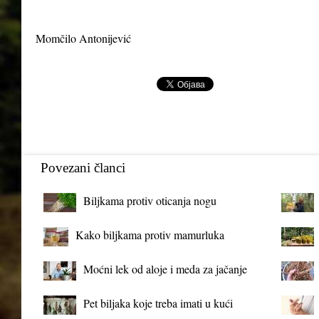
Momčilo Antonijević
Povezani članci
Biljkama protiv oticanja nogu
Kako biljkama protiv mamurluka
Moćni lek od aloje i meda za jačanje
organizma
Pet biljaka koje treba imati u kući