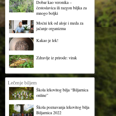
Dobar kao veronika –
čestoslavica ili razgon biljka za
mnogo boljki
Moćni lek od aloje i meda za
jačanje organizma
Kakao je lek!
Zdravlje iz prirode: virak
Lečenje biljem
Škola lekovitog bilja “Biljarnica
online”
Škola poznavanja lekovitog bilja
Biljarnica 2022