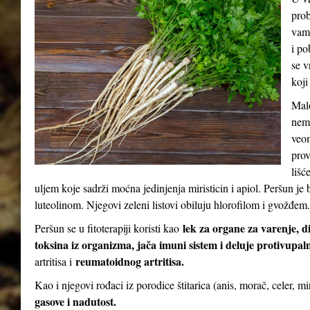
prob
vam 
i po
se v
koji
Malo
nema
veom
prov
lišć
uljem koje sadrži moćna jedinjenja miristicin i apiol. Peršun 
luteolinom. Njegovi zeleni listovi obiluju hlorofilom i gvožđem.
lek za organe za varenje, d
Peršun se u fitoterapiji koristi kao
toksina iz organizma, jača imuni sistem i deluje protivupal
reumatoidnog artritisa.
artritisa i
Kao i njegovi rođaci iz porodice štitarica (anis, morač, celer, m
gasove i nadutost.