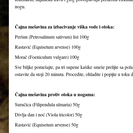
nogu.
Čajna mešavina za izbacivanje viška vode i otoka:
Peršun (Petrosalinum sativum) list 100g
Rastavić (Equisetum arvense) 100g
Morač (Foeniculum vulgare) 100g
Sve biljke pomešajte, pa tri supene kašike smeše prelijte sa pola
ostavite da stoji 20 minuta. Procedite, ohladite i popijte u toku
Čajna mešavina protiv otoka u nogama:
Suručica (Filipendula ulmaria) 50g
Divlja dan i noć (Viola tricolor) 50g
Rastavić (Equisetum arvense) 50g