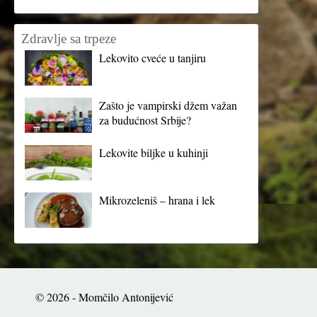
Zdravlje sa trpeze
Lekovito cveće u tanjiru
Zašto je vampirski džem važan
za budućnost Srbije?
Lekovite biljke u kuhinji
Mikrozeleniš – hrana i lek
© 2026 - Momčilo Antonijević