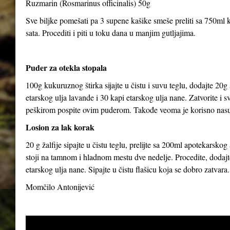
Ruzmarin (Rosmarinus officinalis) 50g
Sve biljke pomešati pa 3 supene kašike smeše preliti sa 750ml kl
sata. Procediti i piti u toku dana u manjim gutljajima.
Puder za otekla stopala
100g kukuruznog štirka sijajte u čistu i suvu teglu, dodajte 20g
etarskog ulja lavande i 30 kapi etarskog ulja nane. Zatvorite i 
peškirom pospite ovim puderom. Takođe veoma je korisno nasut
Losion za lak korak
20 g žalfije sipajte u čistu teglu, prelijte sa 200ml apotekarsk
stoji na tamnom i hladnom mestu dve nedelje. Procedite, dodajte
etarskog ulja nane. Sipajte u čistu flašicu koja se dobro zatvara.
Momčilo Antonijević