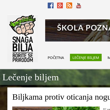
POČETNA
LEČENJE BILJEM
M
Lečenje biljem
Biljkama protiv oticanja nog
U vr