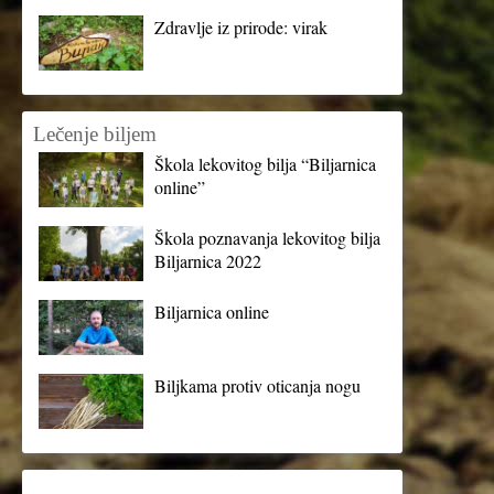
Zdravlje iz prirode: virak
Lečenje biljem
Škola lekovitog bilja “Biljarnica
online”
Škola poznavanja lekovitog bilja
Biljarnica 2022
Biljarnica online
Biljkama protiv oticanja nogu