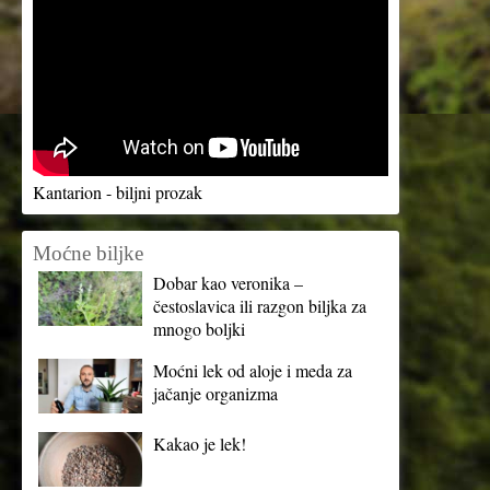
Kantarion - biljni prozak
Moćne biljke
Dobar kao veronika –
čestoslavica ili razgon biljka za
mnogo boljki
Moćni lek od aloje i meda za
jačanje organizma
Kakao je lek!