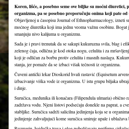
Koren, lišće, a posebno seme ove biljke su moćni diuretici, 
organizma, pa se posebno preporučuju onima koji pate od oti
Objavljenoj u časopisu Journal of Ethnopharmacology, izneti su
moćnog diuretika koji ima jednu veoma važnu osobinu. Bogat je
smanjuju nivo kalijuma u ​​organizmu.
Sada je i pravi trenutak da se sakupi kukuruzna svila, blag i ef
zelenog čaja, odlična je kod otoka nogu, celulita i za mršavljen
koji je odličan za borbu protiv celulita i masnih naslaga. Kuk
stanja, jer pomaže da se izbaci višak tečnosti iz organizma.
Čuveni antički lekar Dioskorid hvali rastavić (Equisetum arvense
izbacivanje viška vode iz organizma. U istu grupu biljaka ubrajaju
i dinje.
Suručica, medunika ili konačara (Filipendula ulmaria) obično ra
zadržava vodu. Njeni listovi podsećaju donekle na paprat, a cveto
stabljike. Suručica sadrži salicilna jedinjenja koja se u organima
jedinjenje zahvaljujući kome suručica smiruje upale i ublažava
Ruzmarin, hajdučka trava i glog poboljšavaju perifernu cirkulaci