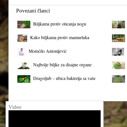
Povezani članci
Biljkama protiv oticanja nogu
Kako biljkama protiv mamurluka
Momčilo Antonijević
Najbolje biljke za disajne organe
Dragoljub – ubica bakterija sa vaše
terase
Video