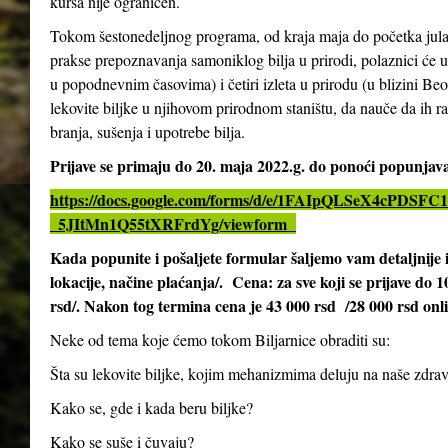
kursa nije ograničen.
Tokom šestonedeljnog programa, od kraja maja do početka jula 2
prakse prepoznavanja samoniklog bilja u prirodi, polaznici će 
u popodnevnim časovima) i četiri izleta u prirodu (u blizini Be
lekovite biljke u njihovom prirodnom staništu, da nauče da ih ra
branja, sušenja i upotrebe bilja.
Prijave se primaju do 20. maja 2022.g. do ponoći popunja
https://docs.google.com/forms/d/e/1FAIpQLSeX4cPD
_5JItMn1Q55tXRFrdYg/viewform
Kada popunite i pošaljete formular šaljemo vam detaljnij
lokacije, načine plaćanja/. Cena: za sve koji se prijave do 
rsd/. Nakon tog termina cena je 43 000 rsd /28 000 rsd onl
Neke od tema koje ćemo tokom Biljarnice obraditi su:
Šta su lekovite biljke, kojim mehanizmima deluju na naše zdrav
Kako se, gde i kada beru biljke?
Kako se suše i čuvaju?