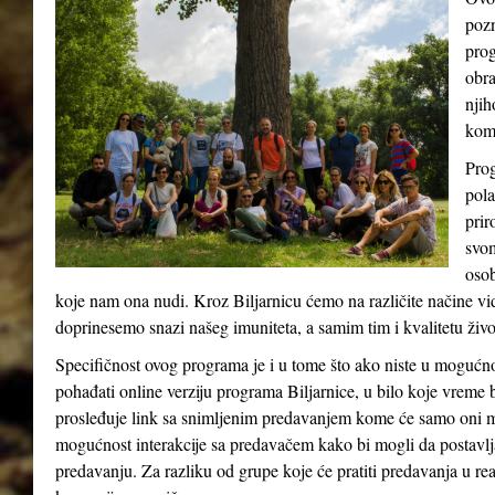
pozn
prog
obra
njih
kom
Prog
pola
prir
svom
osob
koje nam ona nudi. Kroz Biljarnicu ćemo na različite načine v
doprinesemo snazi našeg imuniteta, a samim tim i kvalitetu živ
Specifičnost ovog programa je i u tome što ako niste u mogućn
pohađati online verziju programa Biljarnice, u bilo koje vreme 
prosleđuje link sa snimljenim predavanjem kome će samo oni m
mogućnost interakcije sa predavačem kako bi mogli da postavlja
predavanju. Za razliku od grupe koje će pratiti predavanja u re