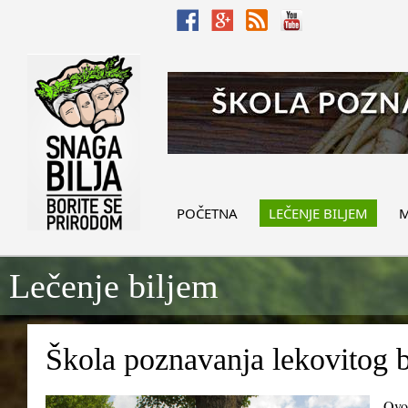
POČETNA
LEČENJE BILJEM
M
Lečenje biljem
Škola poznavanja lekovitog b
Ovo