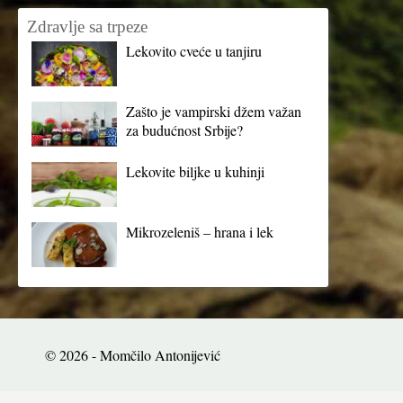
Zdravlje sa trpeze
Lekovito cveće u tanjiru
Zašto je vampirski džem važan
za budućnost Srbije?
Lekovite biljke u kuhinji
Mikrozeleniš – hrana i lek
© 2026 - Momčilo Antonijević