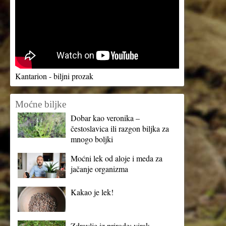
Kantarion - biljni prozak
Moćne biljke
Dobar kao veronika –
čestoslavica ili razgon biljka za
mnogo boljki
Moćni lek od aloje i meda za
jačanje organizma
Kakao je lek!
Zdravlje iz prirode: virak