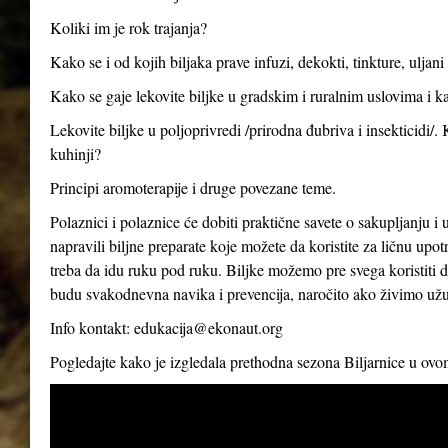
Koliki im je rok trajanja?
Kako se i od kojih biljaka prave infuzi, dekokti, tinkture, uljan
Kako se gaje lekovite biljke u gradskim i ruralnim uslovima i ka
Lekovite biljke u poljoprivredi /prirodna đubriva i insekticidi/.
kuhinji?
Principi aromoterapije i druge povezane teme.
Polaznici i polaznice će dobiti praktične savete o sakupljanju i 
napravili biljne preparate koje možete da koristite za ličnu up
treba da idu ruku pod ruku. Biljke možemo pre svega koristiti d
budu svakodnevna navika i prevencija, naročito ako živimo už
Info kontakt:
edukacija@ekonaut.org
Pogledajte kako je izgledala prethodna sezona Biljarnice u ov