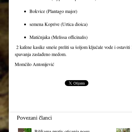
Bokvice (Plantago major)
semena Koprive (Urtica dioica)
Matičnjaka (Melissa officinalis)
2 kafene kasike smeše preliti sa šoljom ključale vode i ostaviti 1
spavanja zaslađeno medom.
Momčilo Antonijević
Povezani članci
Biljkama protiv oticanja nogu