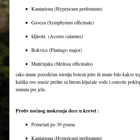
Kantariona (Hypericum perforatum)
Gaveza (Symphytum officinale)
Idjirota (Acorus calamus)
Bokvice (Plantago major)
Matičnjaka (Melissa officinalis)
(ako imate porodičnu istoriju bolesti jetre ili imate bilo kakve 
kašika ove smeše prelite sa litrom ključale vode i ostavite poklop
minuta pre jela .
Protiv noćnog mokrenja dece u krevet :
Pomešati po 30 grama
Kantariona (Hypericum perforatum)