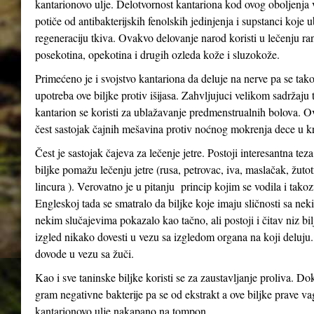
kantarionovo ulje. Delotvornost kantariona kod ovog oboljenja
potiče od antibakterijskih fenolskih jedinjenja i supstanci koje 
regeneraciju tkiva. Ovakvo delovanje narod koristi u lečenju ra
posekotina, opekotina i drugih ozleda kože i sluzokože.
Primećeno je i svojstvo kantariona da deluje na nerve pa se tak
upotreba ove biljke protiv išijasa. Zahvljujuci velikom sadržaju 
kantarion se koristi za ublažavanje predmenstrualnih bolova. Ov
čest sastojak čajnih mešavina protiv noćnog mokrenja dece u kr
Čest je sastojak čajeva za lečenje jetre. Postoji interesantna tez
biljke pomažu lečenju jetre (rusa, petrovac, iva, maslačak, žutot
lincura ). Verovatno je u pitanju princip kojim se vodila i tak
Engleskoj tada se smatralo da biljke koje imaju sličnosti sa n
nekim slučajevima pokazalo kao tačno, ali postoji i čitav niz bil
izgled nikako dovesti u vezu sa izgledom organa na koji deluju
dovode u vezu sa žuči.
Kao i sve taninske biljke koristi se za zaustavljanje proliva. Do
gram negativne bakterije pa se od ekstrakt a ove biljke prave va
kantarionovo ulje nakapano na tompon.