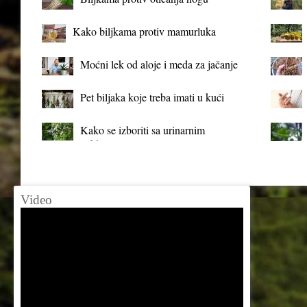
Kako biljkama protiv mamurluka
Moćni lek od aloje i meda za jačanje
organizma
Pet biljaka koje treba imati u kući
Kako se izboriti sa urinarnim
infekcijama?
Video