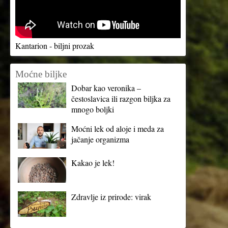
Kantarion - biljni prozak
Moćne biljke
Dobar kao veronika –
čestoslavica ili razgon biljka za
mnogo boljki
Moćni lek od aloje i meda za
jačanje organizma
Kakao je lek!
Zdravlje iz prirode: virak