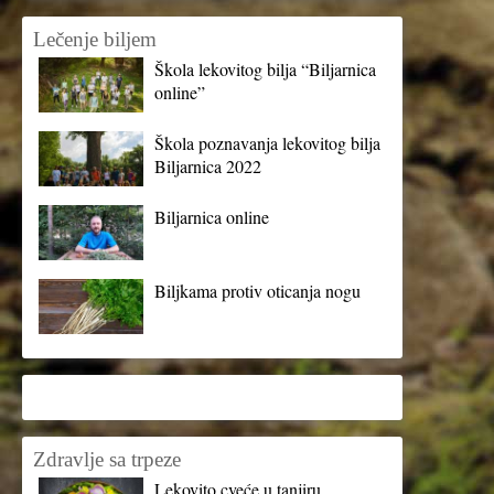
Lečenje biljem
Škola lekovitog bilja “Biljarnica
online”
Škola poznavanja lekovitog bilja
Biljarnica 2022
Biljarnica online
Biljkama protiv oticanja nogu
Zdravlje sa trpeze
Lekovito cveće u tanjiru