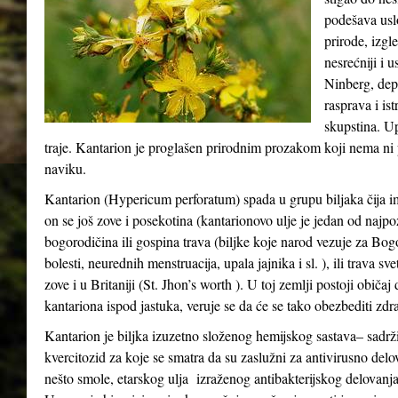
podešava usl
prirode, izgle
nesrećniji i 
Ninberg, depr
rasprava i ist
skupstina. Up
traje. Kantarion je proglašen prirodnim prozakom koji nema ni p
naviku.
Kantarion (Hypericum perforatum) spada u grupu biljaka čija i
on se još zove i posekotina (kantarionovo ulje je jedan od najpo
bogorodičina ili gospina trava (biljke koje narod vezuje za Bo
bolesti, neurednih menstruacija, upala jajnika i sl. ), ili trava s
zove i u Britaniji (St. Jhon’s worth ). U toj zemlji postoji običa
kantariona ispod jastuka, veruje se da će se tako obezbediti zdra
Kantarion je biljka izuzetno složenog hemijskog sastava– sadrži
kvercitozid za koje se smatra da su zaslužni za antivirusno delo
nešto smole, etarskog ulja izraženog antibakterijskog delovanja