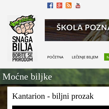
POČETNA
LEČENJE BILJEM
M
Moćne biljke
Kantarion - biljni prozak