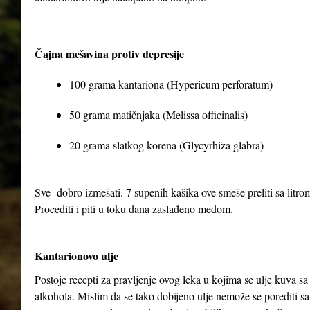
Čajna mešavina protiv depresije
100 grama kantariona (Hypericum perforatum)
50 grama matičnjaka (Melissa officinalis)
20 grama slatkog korena (Glycyrhiza glabra)
Sve dobro izmešati. 7 supenih kašika ove smeše preliti sa litrom 
Procediti i piti u toku dana zaslađeno medom.
Kantarionovo ulje
Postoje recepti za pravljenje ovog leka u kojima se ulje kuva 
alkohola. Mislim da se tako dobijeno ulje nemože se porediti sa 