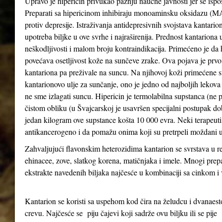
Upravo je hipericin privukao pažnju naučne javnosti jer se ispo
Preparati sa hipericinom inhibiraju monoaminsku oksidazu (MAO 
protiv depresije. Istraživanja antidepresivnih svojstava kantari
upotreba biljke u ove svrhe i najraširenija. Prednost kantariona 
neškodljivosti i malom broju kontraindikacija. Primećeno je da
povećava osetljivost kože na sunčeve zrake. Ova pojava je prv
kantariona pa preživale na suncu. Na njihovoj koži primećene su
kantarionovo ulje za sunčanje, ono je jedno od najboljih lekova
ne sme izlagati suncu. Hipericin je termolabilna supstanca (ne 
čistom obliku (u Švajcarskoj je usavršen specijalni postupak d
jedan kilogram ove supstance košta 10 000 evra. Neki terapeuti 
antikancerogeno i da pomažu onima koji su pretrpeli moždani u
Zahvaljujući flavonskim heterozidima kantarion se svrstava u re
ehinacee, zove, slatkog korena, matičnjaka i imele. Mnogi prepa
ekstrakte navedenih biljaka najčesće u kombinaciji sa cinkom 
Kantarion se koristi sa uspehom kod čira na želudcu i dvanae
crevu. Najčesće se piju čajevi koji sadrže ovu biljku ili se pije