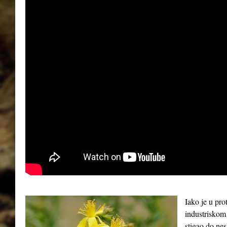
Iako je u pro
industriskom
stigao do ne