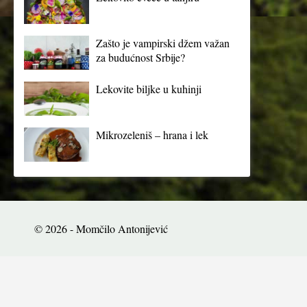
Zašto je vampirski džem važan
za budućnost Srbije?
Lekovite biljke u kuhinji
Mikrozeleniš – hrana i lek
© 2026 - Momčilo Antonijević