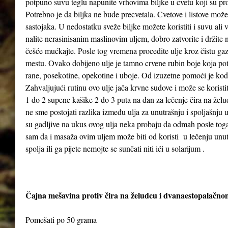
potpuno suvu teglu napunite vrhovima biljke u cvetu koji su pr
Potrebno je da biljka ne bude precvetala. Cvetove i listove možet
sastojaka. U nedostatku sveže biljke možete koristiti i suvu ali
nalite nerasinisanim maslinovim uljem, dobro zatvorite i držit
češće mućkajte. Posle tog vremena procedite ulje kroz čistu gaz
mestu. Ovako dobijeno ulje je tamno crvene rubin boje koja poti
rane, posekotine, opekotine i uboje. Od izuzetne pomoći je kod
Zahvaljujući rutinu ovo ulje jača krvne sudove i može se koristi
1 do 2 supene kašike 2 do 3 puta na dan za lečenje čira na želud
ne sme postojati razlika između ulja za unutrašnju i spoljašnju
su gadljive na ukus ovog ulja neka probaju da odmah posle to
sam da i masaža ovim uljem može biti od koristi u lečenju unutra
spolja ili ga pijete nemojte se sunčati niti ići u solarijum .
Čajna mešavina protiv čira na želudcu i dvanaestopalačno
Pomešati po 50 grama