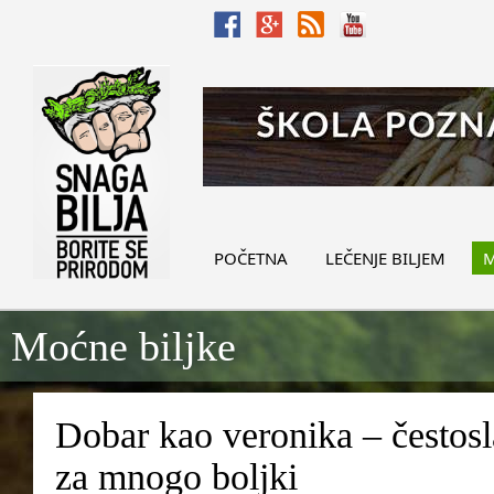
POČETNA
LEČENJE BILJEM
M
Moćne biljke
Dobar kao veronika – čestosla
za mnogo boljki