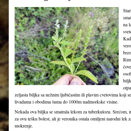
Star
smat
na l
svet
Kada
vero
brzo
Riml
čove
osob
bilj
otpa
zeljasta biljka sa nežnim ljubičastim ili plavim cvetovima koji 
livadama i obodima šuma do 1000m nadmorkske visine.
Nekada ova biljka se smatrala lekom za tuberkulozu. Srećom, n
za ovu tešku bolest, ali je veronika ostala omiljeni narodni lek 
mokrenje.