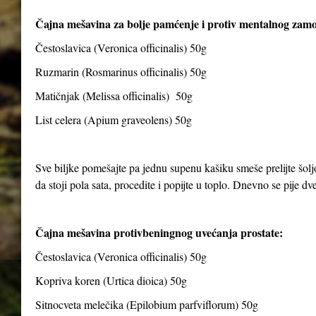
Čajna mešavina za bolje pamćenje i protiv mentalnog zam
Čestoslavica (Veronica officinalis) 50g
Ruzmarin (Rosmarinus officinalis) 50g
Matičnjak (Melissa officinalis) 50g
List celera (Apium graveolens) 50g
Sve biljke pomešajte pa jednu supenu kašiku smeše prelijte šolj
da stoji pola sata, procedite i popijte u toplo. Dnevno se pije dve 
Čajna mešavina protivbeningnog uvećanja prostate:
Čestoslavica (Veronica officinalis) 50g
Kopriva koren (Urtica dioica) 50g
Sitnocveta melečika (Epilobium parfviflorum) 50g