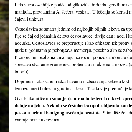
Lekovitost ove biljke potiče od glikozida, iridoida, gorkih mater
manitola, provitamina A, šećera, voska… U lečenju se koristi n
čajevi i tinktura.
Čestoslavica se smatra jednim od najboljih biljnih lekova za up
Pije se čaj od jednakih delova čestoslavice, divlje dan i noći i 
noćurka. Čestoslavica se preporučuje i kao efikasan lek protiv st
ljude u godinama je poboljšava memoriju, posebno ako se zabor
Premorenim osobama umanjuje nervozu i pomže da utonu u dubo
sprečava stvaranje grumenova proteina a-sinukleina u mozgu (
bolesti).
Doprinosi i olakšanom iskašljavanju i izbacivanju sekreta kod b
temperature i bolova u grudima. Jovan Tucakov je preoručuje ko
utiče na smanjenje nivoa holesterola u krvi, spr
Ova biljka
deluje na jetru. Nekada se čestolavica upotrebljavala kao le
peska u urinu i benignog uvećanja prostate.
Stimuliše želud
varenje hrane u crevima.