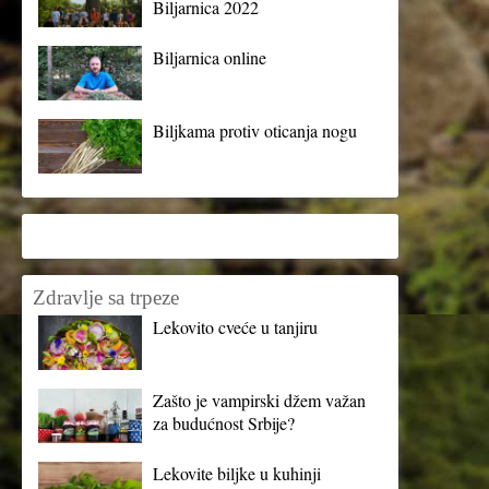
Biljarnica 2022
Biljarnica online
Biljkama protiv oticanja nogu
Zdravlje sa trpeze
Lekovito cveće u tanjiru
Zašto je vampirski džem važan
za budućnost Srbije?
Lekovite biljke u kuhinji