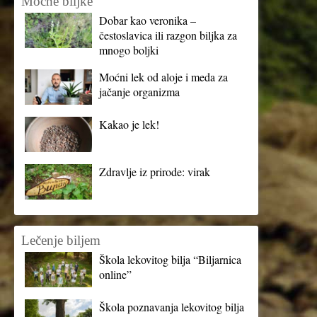
Moćne biljke
Dobar kao veronika –
čestoslavica ili razgon biljka za
mnogo boljki
Moćni lek od aloje i meda za
jačanje organizma
Kakao je lek!
Zdravlje iz prirode: virak
Lečenje biljem
Škola lekovitog bilja “Biljarnica
online”
Škola poznavanja lekovitog bilja