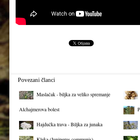
Povezani članci
Maslačak - biljka za veliko spremanje
organizma
Alchajmerova bolest
P
Hajdučka trava - Biljka za junaka
Kleka (Juniperus communis)