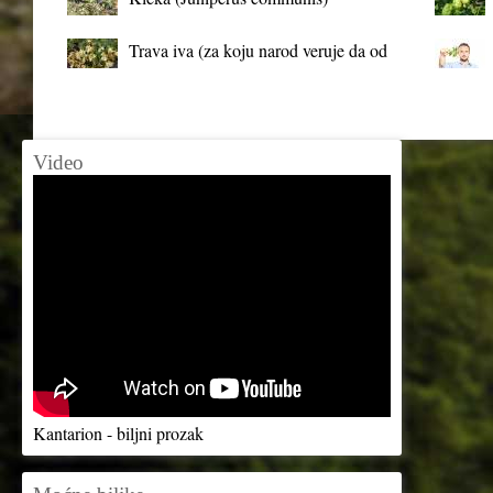
Trava iva (za koju narod veruje da od
mrtva pravi živa)
Video
Kantarion - biljni prozak