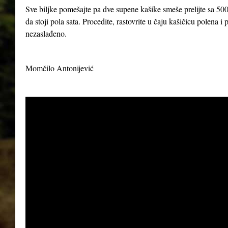
Sve biljke pomešajte pa dve supene kašike smeše prelijte sa 500
da stoji pola sata. Procedite, rastovrite u čaju kašičicu polena 
nezaslađeno.
Momčilo Antonijević