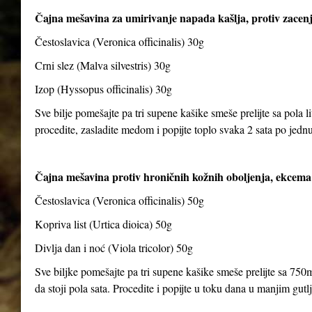
Čajna mešavina za umirivanje napada kašlja, protiv zacenj
Čestoslavica (Veronica officinalis) 30g
Crni slez (Malva silvestris) 30g
Izop (Hyssopus officinalis) 30g
Sve bilje pomešajte pa tri supene kašike smeše prelijte sa pola li
procedite, zasladite medom i popijte toplo svaka 2 sata po jedn
Čajna mešavina protiv hroničnih kožnih oboljenja, ekcema 
Čestoslavica (Veronica officinalis) 50g
Kopriva list (Urtica dioica) 50g
Divlja dan i noć (Viola tricolor) 50g
Sve biljke pomešajte pa tri supene kašike smeše prelijte sa 750m
da stoji pola sata. Procedite i popijte u toku dana u manjim gut