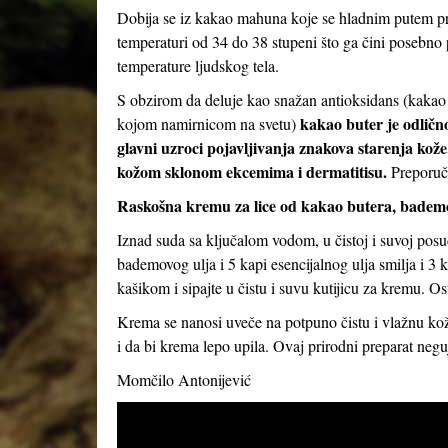
Dobija se iz kakao mahuna koje se hladnim putem pre
temperaturi od 34 do 38 stupeni što ga čini posebno 
temperature ljudskog tela.
S obzirom da deluje kao snažan antioksidans (kakao 
kakao buter je odlično
kojom namirnicom na svetu)
glavni uzroci pojavljivanja znakova starenja kože
kožom sklonom ekcemima i dermatitisu.
Preporuču
Raskošna kremu za lice od kakao butera, bademov
Iznad suda sa ključalom vodom, u čistoj i suvoj posud
bademovog ulja i 5 kapi esencijalnog ulja smilja i 3
kašikom i sipajte u čistu i suvu kutijicu za kremu. Ost
Krema se nanosi uveče na potpuno čistu i vlažnu kožu
i da bi krema lepo upila. Ovaj prirodni preparat neguj
Momčilo Antonijević