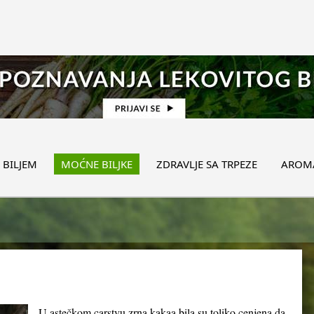
 BILJEM
MOĆNE BILJKE
ZDRAVLJE SA TRPEZE
AROMA
U astečkom carstvu zrna kakaa bila su toliko cenjena da