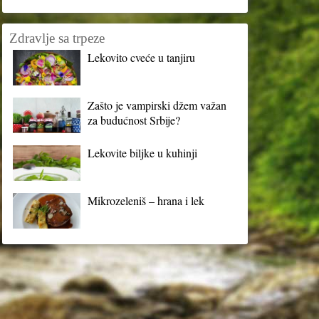
Zdravlje sa trpeze
Lekovito cveće u tanjiru
Zašto je vampirski džem važan
za budućnost Srbije?
Lekovite biljke u kuhinji
Mikrozeleniš – hrana i lek