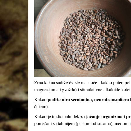
Zrna kakaa sadrže čvrste masnoće - kakao puter, pol
magnezijuma i gvožđa) i stimulativne alkaloide kofei
podiže nivo serotonina, neurotransmitera k
Kakao
čilijem).
za jačanje organizma i pr
Kakao je tradicinalni lek
pomešani sa tahinijem (pastom od susama), medom 