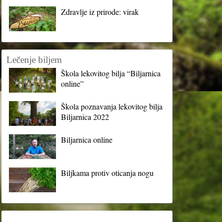
Zdravlje iz prirode: virak
Lečenje biljem
Škola lekovitog bilja “Biljarnica
online”
Škola poznavanja lekovitog bilja
Biljarnica 2022
Biljarnica online
Biljkama protiv oticanja nogu