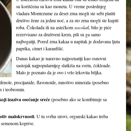
su koriščena su kao moneta. U vreme poslednjeg
vladara Montezume za deset zrna mogli ste sebi platiti
društvo žene za jednu noć, a za sto zrna mogli ste kupiti
roba. Čokolada ili na astečkom
xocolatl,
bilo je piće
rezervisano za društveni krem, pili su ga samo
najbogatiji. Pored zrna kakaa u napitak je dodavana ljuta
paprika, cimet i karanfilić.
Danas kakao je naravno najpoznatiji kao osnovni
sastojak najpopularnijeg slatkiša na svetu, čokloade.
Malo je poznato da je ovo i vrlo lekovita biljka.
ifenole, procijanide, flavonoide, mnoštvo minerala (posebno
n i teobromin.
oji izaziva osećanje sreće
(posebno ako se kombinuje sa
otiv malokrvnosti
. U tu svrhu sirovi, organski kakao treba
i semenom koprive.