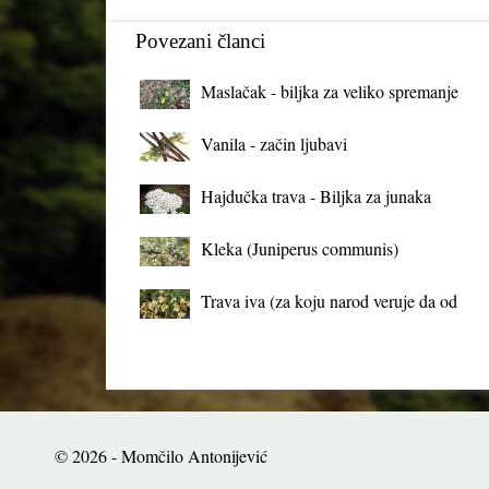
Povezani članci
Maslačak - biljka za veliko spremanje
organizma
Vanila - začin ljubavi
Hajdučka trava - Biljka za junaka
Kleka (Juniperus communis)
Trava iva (za koju narod veruje da od
mrtva pravi živa)
© 2026 - Momčilo Antonijević