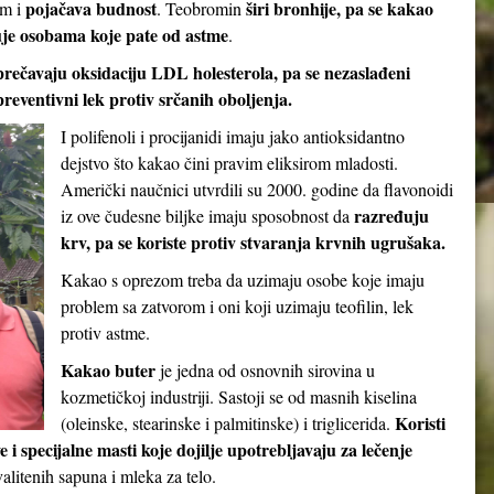
pojačava budnost
širi bronhije, pa se kakao
em i
. Teobromin
je osobama koje pate od astme
.
prečavaju oksidaciju LDL holesterola, pa se nezaslađeni
reventivni lek protiv srčanih oboljenja.
I polifenoli i procijanidi imaju jako antioksidantno
dejstvo što kakao čini pravim eliksirom mladosti.
Američki naučnici utvrdili su 2000. godine da flavonoidi
razređuju
iz ove čudesne biljke imaju sposobnost da
krv, pa se koriste protiv stvaranja krvnih ugrušaka.
Kakao s oprezom treba da uzimaju osobe koje imaju
problem sa zatvorom i oni koji uzimaju teofilin, lek
protiv astme.
Kakao buter
je jedna od osnovnih sirovina u
kozmetičkoj industriji. Sastoji se od masnih kiselina
Koristi
(oleinske, stearinske i palmitinske) i triglicerida.
e i specijalne masti koje dojilje upotrebljavaju za lečenje
valitenih sapuna i mleka za telo.