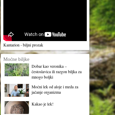
Kantarion - biljni prozak
Moćne biljke
Dobar kao veronika –
čestoslavica ili razgon biljka za
mnogo boljki
Moćni lek od aloje i meda za
jačanje organizma
Kakao je lek!