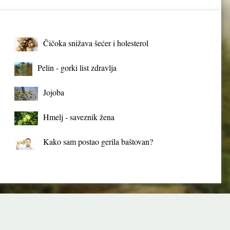
Čičoka snižava šećer i holesterol
Pelin - gorki list zdravlja
Jojoba
Hmelj - saveznik žena
Kako sam postao gerila baštovan?