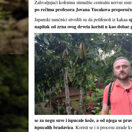
Zahvaljujući kofeninu stimuliše centralni nervni sist
po rečima profesora Jovana Tucakova preporuču
s
Japanski naučnici utvrdili su da polifenoli iz kakaa
napitak od zrna ovog drveta koristi u kao dobar p
se za negu suve i ispucale kože, a od njega se prav
ispucalih bradavica
. Koristi se i u procesu izrade k