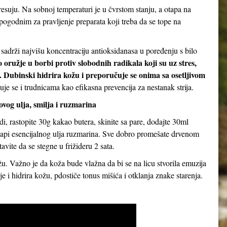
suju. Na sobnoj temperaturi je u čvrstom stanju, a otapa na
pogodnim za pravljenje preparata koji treba da se tope na
sadrži najvišu koncentraciju antioksidanasa u poređenju s bilo
 oružje u borbi protiv slobodnih radikala koji su uz stres,
. Dubinski hidrira kožu i preporučuje se onima sa osetljivom
je se i trudnicama kao efikasna prevencija za nestanak strija.
og ulja, smilja i ruzmarina
i, rastopite 30g kakao butera, skinite sa pare, dodajte 30ml
 kapi esencijalnog ulja ruzmarina. Sve dobro promešate drvenom
avite da se stegne u frižideru 2 sata.
. Važno je da koža bude vlažna da bi se na licu stvorila emuzija
e i hidrira kožu, pdostiče tonus mišića i otklanja znake starenja.