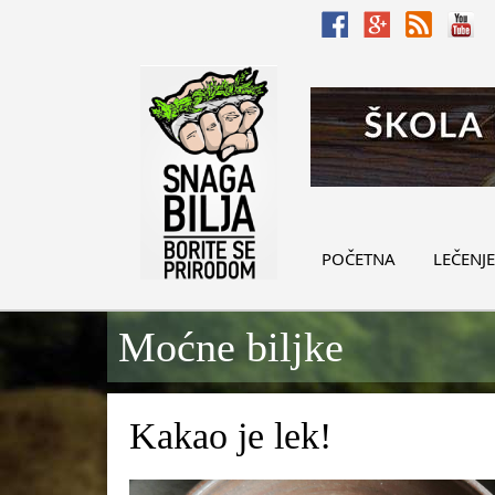
POČETNA
LEČENJE
Moćne biljke
Kakao je lek!